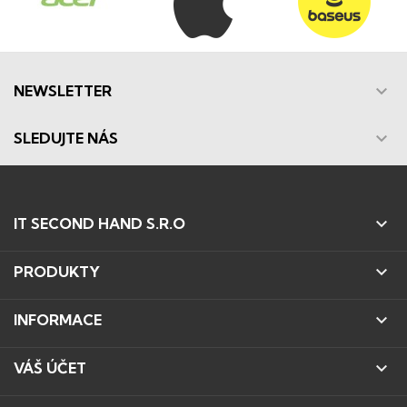

NEWSLETTER

SLEDUJTE NÁS

IT SECOND HAND S.R.O

PRODUKTY

INFORMACE

VÁŠ ÚČET