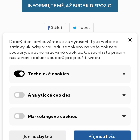
INFORMUJTE MĚ, AŽ BUDE K DISPOZICI
Sdílet
Tweet
×
Dobrý den, omlouváme se za vyrušení. Tyto webové
stránky ukládají v souladu se zákony na vaše zařízení
soubory, obecně nazývané cookies. Odsouhlaste prosím
Jak si vybrat notebook nebo počítač?
nastavení cookies souborů pro použití webu.
Připraveno - zapnete a okamžitě pracujte
Technické cookies
Přidat Microsoft Office Plus ➡️ 499,-
Analytické cookies
Marketingové cookies
PARAMETRY PRODUKTU
POPIS
SSD Disk
Jen nezbytné
Přijmout vše