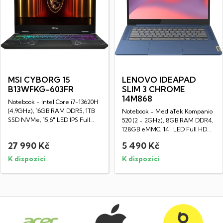
MSI CYBORG 15
LENOVO IDEAPAD
B13WFKG-603FR
SLIM 3 CHROME
14M868
Notebook - Intel Core i7-13620H
(4,9GHz), 16GB RAM DDR5, 1TB
Notebook - MediaTek Kompanio
SSD NVMe, 15,6" LED IPS Full
520 (2 - 2GHz), 8GB RAM DDR4,
HD...
128GB eMMC, 14" LED Full HD
displej...
27 990 Kč
5 490 Kč
K dispozici
K dispozici