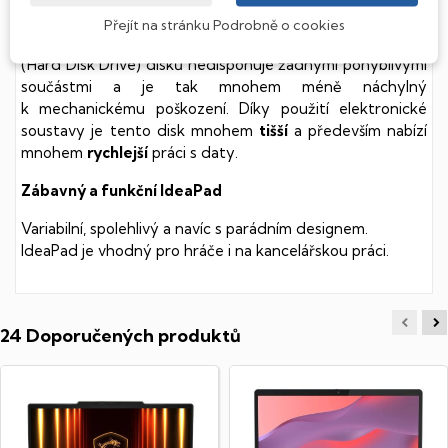
Tento notebook je vybaven
SSD
(Solid State Drive)
Přejít na stránku Podrobně o cookies
diskem, který na rozdíl od starších magnetických HDD
(Hard Disk Drive) disků nedisponuje žádnými pohyblivými
součástmi a je tak mnohem méně náchylný
k mechanickému poškození. Díky použití elektronické
soustavy je tento disk mnohem
tišší
a především nabízí
mnohem
rychlejší
práci s daty.
Zábavný a funkční IdeaPad
Variabilní, spolehlivý a navíc s parádním designem.
IdeaPad je vhodný pro hráče i na kancelářskou práci.
24 Doporučených produktů