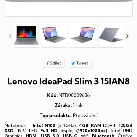
Sdílet
Tweet
Lenovo IdeaPad Slim 3 15IAN8
Kód:
NTB00009636
Záruka:
1 rok
Typ produktu:
Předváděcí
Notebook -
Intel N100
(3,4GHz),
4GB RAM
DDR4,
128GB
SSD
, 15,6" LED
Full HD
displej
(1920x1080px)
, Intel UHD
Graphics,
HDMI
,
USB 3.0
,
USB-C
, Wifi,
Bluetooth
, Čtečka