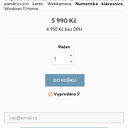
paměťových karet, Webkamera,
Numerická klávesnice
,
Windows 11 Home
5 990 Kč
4 950 Kč bez DPH
Počet
DO KOŠÍKU
Vyprodáno🎈
