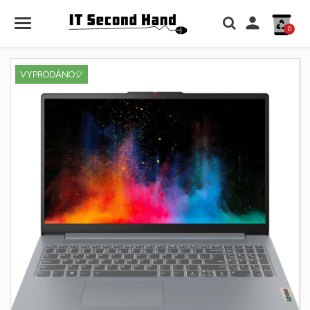

0
VYPRODÁNO🎈