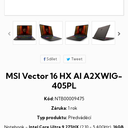
Sdílet
Tweet
MSI Vector 16 HX AI A2XWIG-
405PL
Kód:
NTB00009475
Záruka:
1 rok
Typ produktu:
Předváděcí
Notebook -
Intel Core Ultra 9 275HX
(2,10 - 5,40GHz),
16GB