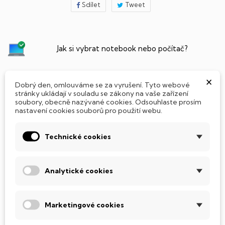
Sdílet
Tweet
Jak si vybrat notebook nebo počítač?
Připraveno - zapnete a okamžitě pracujte
×
Dobrý den, omlouváme se za vyrušení. Tyto webové
stránky ukládají v souladu se zákony na vaše zařízení
soubory, obecně nazývané cookies. Odsouhlaste prosím
Přidat Microsoft Office Plus ➡️ 499,-
nastavení cookies souborů pro použití webu.
Technické cookies
PARAMETRY PRODUKTU
POPIS
Analytické cookies
SSD Disk
Tento notebook je vybaven
SSD
(Solid State Drive)
Marketingové cookies
diskem, který na rozdíl od starších magnetických HDD
(Hard Disk Drive) disků nedisponuje žádnými pohyblivými