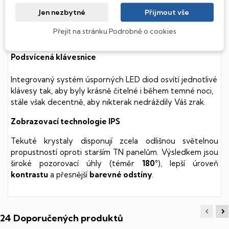
součástmi a je tak mnohem méně náchylný
Jen nezbytné
Přijmout vše
k mechanickému poškození. Díky použití elektronické
soustavy je tento disk mnohem
tišší
a především nabízí
Přejít na stránku Podrobně o cookies
mnohem
rychlejší
práci s daty.
Podsvícená klávesnice
Integrovaný systém úsporných LED diod osvítí jednotlivé
klávesy tak, aby byly krásně čitelné i během temné noci,
stále však decentně, aby nikterak nedráždily Váš zrak.
Zobrazovací technologie IPS
Tekuté krystaly disponují zcela odlišnou světelnou
propustností oproti starším TN panelům. Výsledkem jsou
široké pozorovací úhly (téměr
180°
), lepší úroveň
kontrastu
a přesnější
barevné odstíny
.
24 Doporučených produktů