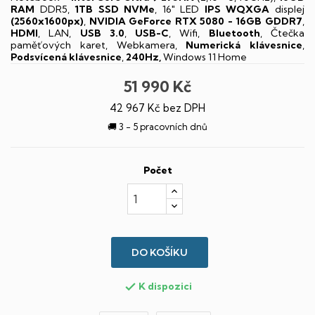
RAM
DDR5,
1TB SSD NVMe
, 16" LED
IPS
WQXGA
displej
(2560x1600px)
,
NVIDIA GeForce RTX 5080 - 16GB GDDR7
,
HDMI
, LAN,
USB 3.0
,
USB-C
, Wifi,
Bluetooth
, Čtečka
paměťových karet, Webkamera,
Numerická klávesnice
,
Podsvícená klávesnice
,
240Hz,
Windows 11 Home
51 990 Kč
42 967 Kč bez DPH
🚚 3 - 5 pracovních dnů
Počet
DO KOŠÍKU
K dispozici
