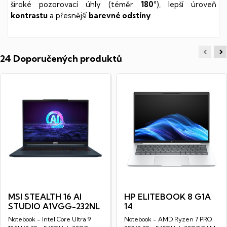
široké pozorovací úhly (téměr
180°
), lepší úroveň
kontrastu
a přesnější
barevné odstíny
.
24 Doporučených produktů
MSI STEALTH 16 AI
HP ELITEBOOK 8 G1A
STUDIO A1VGG-232NL
14
Notebook - Intel Core Ultra 9
Notebook - AMD Ryzen 7 PRO