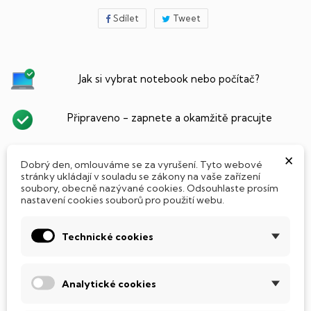
Sdílet
Tweet
Jak si vybrat notebook nebo počítač?
Připraveno - zapnete a okamžitě pracujte
×
Přidat Microsoft Office Plus ➡️ 499,-
Dobrý den, omlouváme se za vyrušení. Tyto webové
stránky ukládají v souladu se zákony na vaše zařízení
soubory, obecně nazývané cookies. Odsouhlaste prosím
nastavení cookies souborů pro použití webu.
PARAMETRY PRODUKTU
POPIS
Technické cookies
SSD Disk
Tento notebook je vybaven
SSD
(Solid State Drive)
Analytické cookies
diskem, který na rozdíl od starších magnetických HDD