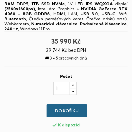
RAM
DDR5,
1TB SSD NVMe
, 16" LED
IPS
WQXGA
displej
(2560x1600px)
, Intel Arc Graphics +
NVIDIA GeForce RTX
4060 - 8GB GDDR6
,
HDMI
, LAN,
USB 3.0
,
USB-C
, Wifi,
Bluetooth
, Čtečka paměťových karet, Čtečka otisků prstů,
Webkamera,
Numerická klávesnice
,
Podsvícená klávesnice
,
240Hz,
Windows 11 Pro
35 990 Kč
29 744 Kč bez DPH
🚚 3 - 5 pracovních dnů
Počet
DO KOŠÍKU
K dispozici
