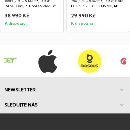
185H (2,30 - 5,10GHz), 32GB
250 (3,30 - 5,10GHz), 32GB RAM
RAM DDR5, 2TB SSD NVMe, 16"
DDR5, 512GB SSD NVMe, 14"
LED IPS...
LED IPS WUXGA...
38 990 Kč
29 990 Kč
K dispozici
K dispozici

NEWSLETTER

SLEDUJTE NÁS