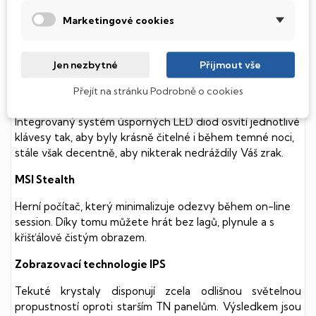
(Hard Disk Drive) disků nedisponuje žádnými pohyblivými
součástmi a je tak mnohem méně náchylný
Marketingové cookies
k mechanickému poškození. Díky použití elektronické
soustavy je tento disk mnohem
tišší
a především nabízí
mnohem
rychlejší
práci s daty.
Jen nezbytné
Přijmout vše
Podsvícená klávesnice
Přejít na stránku Podrobně o cookies
Integrovaný systém úsporných LED diod osvítí jednotlivé
klávesy tak, aby byly krásně čitelné i během temné noci,
stále však decentně, aby nikterak nedráždily Váš zrak.
MSI Stealth
Herní počítač, který minimalizuje odezvy během on-line
session. Díky tomu můžete hrát bez lagů, plynule a s
křišťálově čistým obrazem.
Zobrazovací technologie IPS
Tekuté krystaly disponují zcela odlišnou světelnou
propustností oproti starším TN panelům. Výsledkem jsou