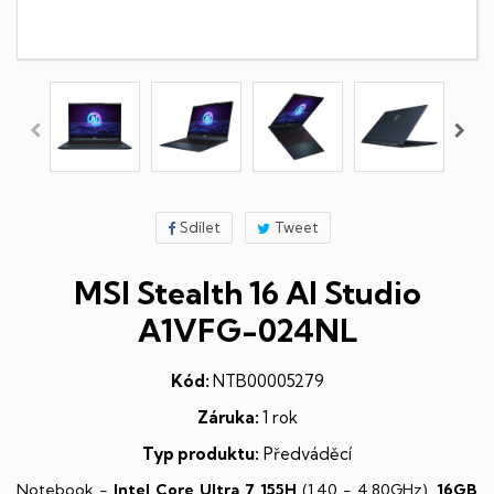
Sdílet
Tweet
MSI Stealth 16 AI Studio
A1VFG-024NL
Kód:
NTB00005279
Záruka:
1 rok
Typ produktu:
Předváděcí
Notebook -
Intel Core Ultra 7 155H
(1,40 - 4,80GHz),
16GB