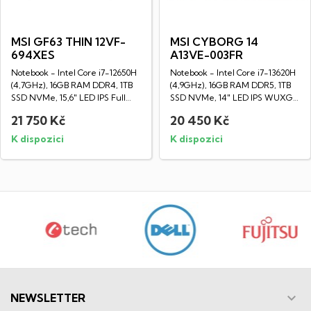
MSI GF63 THIN 12VF-
MSI CYBORG 14
694XES
A13VE-003FR
Notebook - Intel Core i7-12650H
Notebook - Intel Core i7-13620H
(4,7GHz), 16GB RAM DDR4, 1TB
(4,9GHz), 16GB RAM DDR5, 1TB
SSD NVMe, 15,6" LED IPS Full
SSD NVMe, 14" LED IPS WUXGA
HD...
displej...
21 750 Kč
20 450 Kč
K dispozici
K dispozici

NEWSLETTER