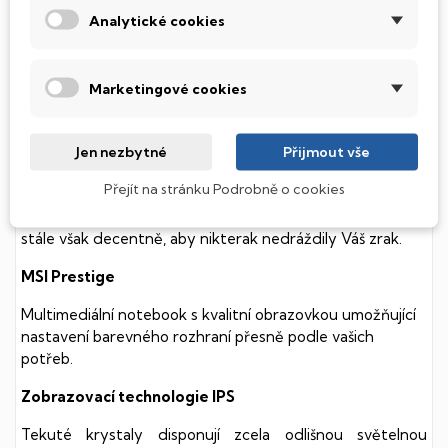
diskem, který na rozdíl od starších magnetických HDD
Analytické cookies
(Hard Disk Drive) disků nedisponuje žádnými pohyblivými
součástmi a je tak mnohem méně náchylný
k mechanickému poškození. Díky použití elektronické
Marketingové cookies
soustavy je tento disk mnohem
tišší
a především nabízí
mnohem
rychlejší
práci s daty.
Podsvícená klávesnice
Jen nezbytné
Přijmout vše
Přejít na stránku Podrobně o cookies
Integrovaný systém úsporných LED diod osvítí jednotlivé
klávesy tak, aby byly krásně čitelné i během temné noci,
stále však decentně, aby nikterak nedráždily Váš zrak.
MSI Prestige
Multimediální notebook s kvalitní obrazovkou umožňující
nastavení barevného rozhraní přesně podle vašich
potřeb.
Zobrazovací technologie IPS
Tekuté krystaly disponují zcela odlišnou světelnou