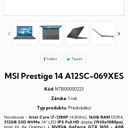
Sdílet
Tweet
MSI Prestige 14 A12SC-069XES
Kód:
NTB00000223
Záruka:
1 rok
Typ produktu:
Předváděcí
Notebook -
Intel Core i7-1280P
(4,8GHz),
16GB RAM
DDR4,
512GB SSD NVMe
, 14" LED
IPS
Full HD
displej
(1920x1080px)
,
Intel Iris Xe Graphics +
NVIDIA GeForce GTX 1650 - 4GB