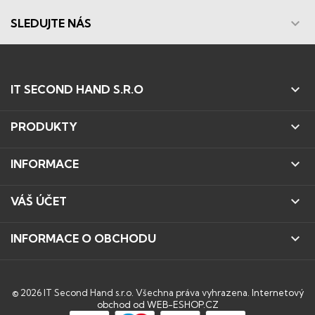

SLEDUJTE NÁS

IT SECOND HAND S.R.O

PRODUKTY

INFORMACE

VÁŠ ÚČET

INFORMACE O OBCHODU
© 2026 IT Second Hand s.r.o. Všechna práva vyhrazena.
Internetový
obchod od WEB-ESHOP.CZ