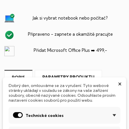
Jak si vybrat notebook nebo počítač?
Připraveno - zapnete a okamžitě pracujte
Přidat Microsoft Office Plus ➡️ 499,-
PARAMETRY PRODUKTU
POPIS
×
Dobrý den, omlouváme se za vyrušení. Tyto webové
stránky ukládají v souladu se zákony na vaše zařízení
soubory, obecně nazývané cookies. Odsouhlaste prosím
nastavení cookies souborů pro použití webu.
SSD Disk
Technické cookies
Tento notebook je vybaven
SSD
(Solid State Drive)