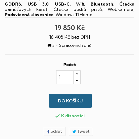
GDDR6
,
USB 3.0, USB-C
, Wifi,
Bluetooth
, Čtečka
paměťových karet, Čtečka otisků prstů, Webkamera,
Podsvícená klávesnice
, Windows 11 Home
19 850 Kč
16 405 Kč bez DPH
🚚 3 - 5 pracovních dnů
Počet
DO KOŠÍKU
K dispozici

Sdílet
Tweet