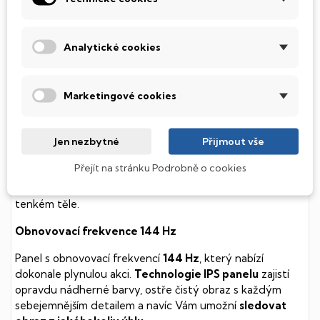
soustavy je tento disk mnohem
tišší
a především nabízí
mnohem
rychlejší
práci s daty.
Analytické cookies
Podsvícená klávesnice
Integrovaný systém úsporných LED diod osvítí jednotlivé
Marketingové cookies
klávesy tak, aby byly krásně čitelné i během temné noci,
stále však decentně, aby nikterak nedráždily Váš zrak.
Jen nezbytné
Přijmout vše
MSI Thin
Přejít na stránku Podrobně o cookies
Herní počítač s kvalitní klávesnicí a 3D zvukem, který
utáhne i ty nejnáročnější hry. Navíc v kompaktním
tenkém těle.
Obnovovací frekvence 144 Hz
Panel s obnovovací frekvencí
144 Hz
, který nabízí
dokonale plynulou akci.
Technologie IPS panelu
zajistí
opravdu nádherné barvy, ostře čistý obraz s každým
sebejemnějším detailem a navíc Vám umožní
sledovat