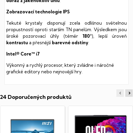
obraz z jakéhokoliv úhlu
.
Zobrazovací technologie IPS
Tekuté krystaly disponují zcela odlišnou světelnou
propustností oproti starším TN panelům. Výsledkem jsou
široké pozorovací úhly (téměr
180°
), lepší úroveň
kontrastu
a přesnější
barevné odstíny
.
Intel® Core™ i7
Výkonný a rychlý procesor, který zvládne i náročné
grafické editory nebo nejnovější hry.
24 Doporučených produktů