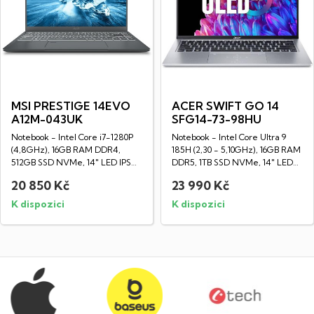
MSI PRESTIGE 14EVO
ACER SWIFT GO 14
A12M-043UK
SFG14-73-98HU
Notebook - Intel Core i7-1280P
Notebook - Intel Core Ultra 9
(4,8GHz), 16GB RAM DDR4,
185H (2,30 - 5,10GHz), 16GB RAM
512GB SSD NVMe, 14" LED IPS
DDR5, 1TB SSD NVMe, 14" LED
Full HD...
OLED HD...
20 850 Kč
23 990 Kč
K dispozici
K dispozici