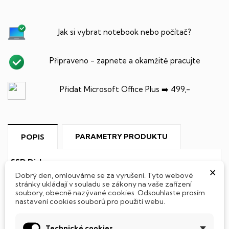
Jak si vybrat notebook nebo počítač?
Připraveno - zapnete a okamžitě pracujte
Přidat Microsoft Office Plus ➡️ 499,-
PARAMETRY PRODUKTU
POPIS
SSD Disk
×
Dobrý den, omlouváme se za vyrušení. Tyto webové
Tento notebook je vybaven
SSD
(Solid State Drive)
stránky ukládají v souladu se zákony na vaše zařízení
soubory, obecně nazývané cookies. Odsouhlaste prosím
diskem, který na rozdíl od starších magnetických HDD
nastavení cookies souborů pro použití webu.
(Hard Disk Drive) disků nedisponuje žádnými pohyblivými
součástmi a je tak mnohem méně náchylný
k mechanickému poškození. Díky použití elektronické
Technické cookies