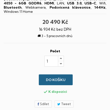
4050 - 6GB GDDR6
,
HDMI
, LAN,
USB 3.0, USB-C
, Wifi,
Bluetooth
, Webkamera,
Podsvícená klávesnice
,
144Hz
,
Windows 11 Home
20 490 Kč
16 934 Kč bez DPH
🚚 3 - 5 pracovních dnů
Počet
DO KOŠÍKU
K dispozici

Sdílet
Tweet