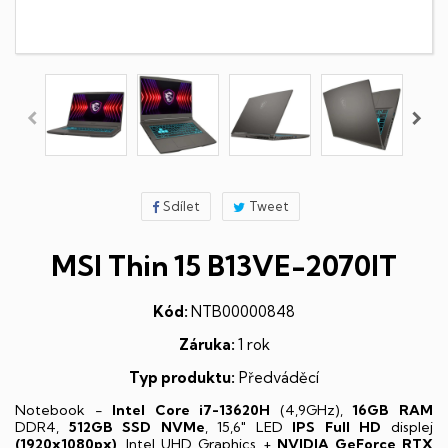
Sdílet
Tweet
MSI Thin 15 B13VE-2070IT
Kód:
NTB00000848
Záruka:
1 rok
Typ produktu:
Předváděcí
Notebook -
Intel Core i7-13620H
(4,9GHz),
16GB RAM
DDR4,
512GB SSD NVMe
, 15,6" LED
IPS
Full HD
displej
(1920x1080px)
, Intel UHD Graphics +
NVIDIA GeForce RTX