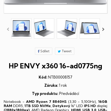
Sdílet
Tweet
HP ENVY x360 16-ad0775ng
Kód:
NTB00008157
Záruka:
1 rok
Typ produktu:
Předváděcí
Notebook -
AMD Ryzen 7 8840HS
(3,30 - 5,10GHz),
16GB
RAM
DDR5,
1TB SSD NVMe
,
Dotykový
16" LED
IPS
HD
displej
(2880x1800px)
, AMD Radeon Graphics,
HDMI
,
USB 3.0
,
USB-