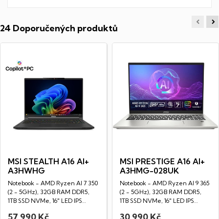
24 Doporučených produktů
MSI STEALTH A16 AI+
MSI PRESTIGE A16 AI+
A3HWHG
A3HMG-028UK
Notebook - AMD Ryzen AI 7 350
Notebook - AMD Ryzen AI 9 365
(2 - 5GHz), 32GB RAM DDR5,
(2 - 5GHz), 32GB RAM DDR5,
1TB SSD NVMe, 16" LED IPS
1TB SSD NVMe, 16" LED IPS
WQXGA displej...
WQXGA displej...
57 990 Kč
30 990 Kč