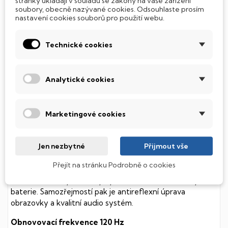
stránky ukládají v souladu se zákony na vaše zařízení
soubory, obecně nazývané cookies. Odsouhlaste prosím
Tento notebook je vybaven
SSD
(Solid State Drive)
nastavení cookies souborů pro použití webu.
diskem, který na rozdíl od starších magnetických HDD
(Hard Disk Drive) disků nedisponuje žádnými pohyblivými
součástmi a je tak mnohem méně náchylný
Technické cookies
k mechanickému poškození. Díky použití elektronické
soustavy je tento disk mnohem
tišší
a především nabízí
mnohem
rychlejší
práci s daty.
Analytické cookies
Podsvícená klávesnice
Marketingové cookies
Integrovaný systém úsporných LED diod osvítí jednotlivé
klávesy tak, aby byly krásně čitelné i během temné noci,
stále však decentně, aby nikterak nedráždily Váš zrak.
Jen nezbytné
Přijmout vše
HP Envy
Přejít na stránku Podrobně o cookies
Odolné šasi ukrývá skvělý výkon a nadstandardní výdrž
baterie. Samozřejmostí pak je antireflexní úprava
obrazovky a kvalitní audio systém.
Obnovovací frekvence 120 Hz