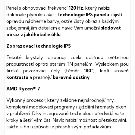
Panel s obnovovací frekvencí
120 Hz
, který nabízí
dokonale plynulou akci.
Technologie IPS panelu
zajistí
opravdu nádherné barvy, ostře čistý obraz s každým
sebejemnějším detailem a navíc Vám umožní
sledovat
obraz z jakéhokoliv úhlu
.
Zobrazovací technologie IPS
Tekuté krystaly disponují zcela odlišnou světelnou
propustností oproti starším TN panelům. Výsledkem jsou
široké pozorovací úhly (téměr
180°
), lepší úroveň
kontrastu
a přesnější
barevné odstíny
.
AMD Ryzen™ 7
Výkonný procesor, který zvládne nejnáročnější hry,
komplexní modelovací programy i sjíždění hromady oken
v prohlížeči. Díky integrované technologii předvídá vaše
kroky a šetří vám čas. Navíc nabízí možnost přetaktování,
takže si ho uzpůsobíte přesně svým požadavkům.