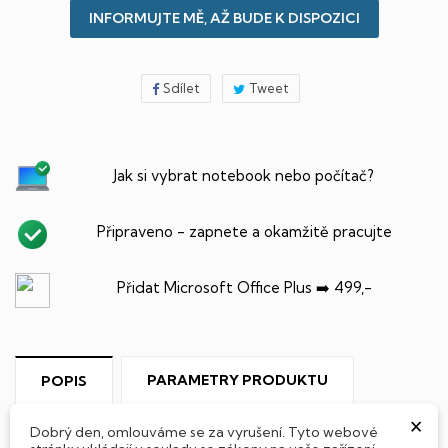
INFORMUJTE MĚ, AŽ BUDE K DISPOZICI
Sdílet
Tweet
Jak si vybrat notebook nebo počítač?
Připraveno - zapnete a okamžitě pracujte
Přidat Microsoft Office Plus ➡️ 499,-
PARAMETRY PRODUKTU
POPIS
×
SSD Disk
Dobrý den, omlouváme se za vyrušení. Tyto webové