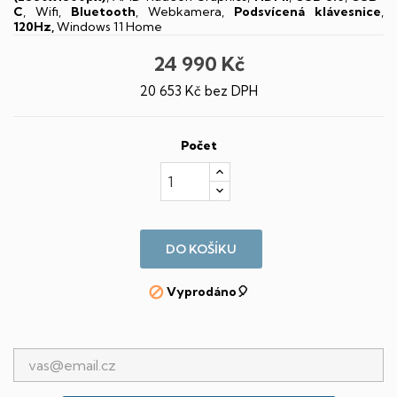
C
, Wifi,
Bluetooth
, Webkamera,
Podsvícená klávesnice
,
120Hz,
Windows 11 Home
24 990 Kč
20 653 Kč bez DPH
Počet
DO KOŠÍKU
Vyprodáno🎈
