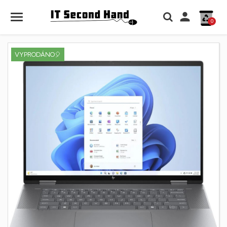

0
VYPRODÁNO🎈