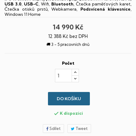
USB 3.0
,
USB-C
, Wifi,
Bluetooth
, Čtečka paměťových karet,
Čtečka otisků prstů, Webkamera,
Podsvícená klávesnice
,
Windows 11 Home
14 990 Kč
12 388 Kč bez DPH
🚚 3 - 5 pracovních dnů
Počet
DO KOŠÍKU
K dispozici

Sdílet
Tweet