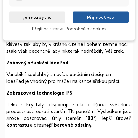
soustavy je tento disk mnohem
tišší
a především nabízí
mnohem
rychlejší
práci s daty.
Jen nezbytné
Přijmout vše
Podsvícená klávesnice
Přejít na stránku Podrobně o cookies
Integrovaný systém úsporných LED diod osvítí jednotlivé
klávesy tak, aby byly krásně čitelné i během temné noci,
stále však decentně, aby nikterak nedráždily Váš zrak.
Zábavný a funkční IdeaPad
Variabilní, spolehlivý a navíc s parádním designem.
IdeaPad je vhodný pro hráče i na kancelářskou práci.
Zobrazovací technologie IPS
Tekuté krystaly disponují zcela odlišnou světelnou
propustností oproti starším TN panelům. Výsledkem jsou
široké pozorovací úhly (téměr
180°
), lepší úroveň
kontrastu
a přesnější
barevné odstíny
.