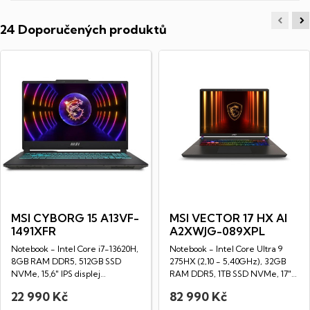
24 Doporučených produktů
MSI CYBORG 15 A13VF-
MSI VECTOR 17 HX AI
1491XFR
A2XWJG-089XPL
Notebook - Intel Core i7-13620H,
Notebook - Intel Core Ultra 9
8GB RAM DDR5, 512GB SSD
275HX (2,10 - 5,40GHz), 32GB
NVMe, 15,6" IPS displej
RAM DDR5, 1TB SSD NVMe, 17"
(1920x1080px),...
LED IPS...
22 990 Kč
82 990 Kč