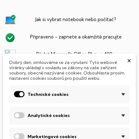
Jak si vybrat notebook nebo počítač?
Připraveno - zapnete a okamžitě pracujte
Přidat Microsoft Office Plus ➡️ 499,-
×
Dobrý den, omlouváme se za vyrušení. Tyto webové
stránky ukládají v souladu se zákony na vaše zařízení
soubory, obecně nazývané cookies. Odsouhlaste prosím
nastavení cookies souborů pro použití webu.
PARAMETRY PRODUKTU
POPIS
Technické cookies
SSD Disk
Tento notebook je vybaven
SSD
(Solid State Drive)
Analytické cookies
diskem, který na rozdíl od starších magnetických HDD
(Hard Disk Drive) disků nedisponuje žádnými pohyblivými
součástmi a je tak mnohem méně náchylný
Marketingové cookies
k mechanickému poškození. Díky použití elektronické