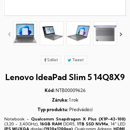
Sdílet
Tweet
Lenovo IdeaPad Slim 5 14Q8X9
Kód:
NTB00009626
Záruka:
1 rok
Typ produktu:
Předváděcí
Notebook -
Qualcomm Snapdragon X Plus (X1P-42-100)
(3,20 - 3,40GHz),
16GB RAM
DDR5,
1TB SSD NVMe
, 14" LED
IPS
WUXGA
displej
(1920x1200px)
, Qualcomm Adreno,
HDMI
,