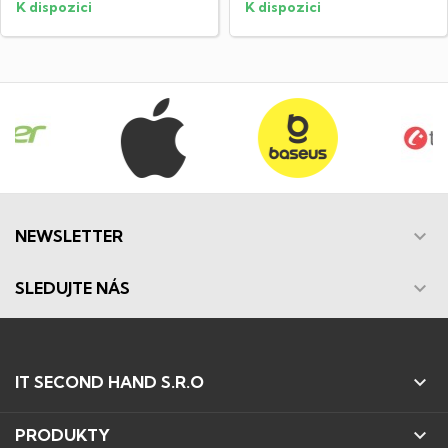
K dispozici
K dispozici

NEWSLETTER

SLEDUJTE NÁS

IT SECOND HAND S.R.O

PRODUKTY