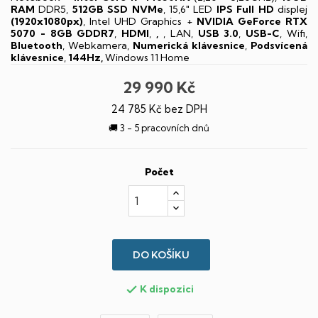
RAM
DDR5,
512GB SSD NVMe
, 15,6" LED
IPS
Full HD
displej
(1920x1080px)
, Intel UHD Graphics +
NVIDIA GeForce RTX
5070 - 8GB GDDR7
,
HDMI
,
,
, LAN,
USB 3.0
,
USB-C
, Wifi,
Bluetooth
, Webkamera,
Numerická klávesnice
,
Podsvícená
klávesnice
,
144Hz,
Windows 11 Home
29 990 Kč
24 785 Kč bez DPH
🚚 3 - 5 pracovních dnů
Počet
DO KOŠÍKU
K dispozici
