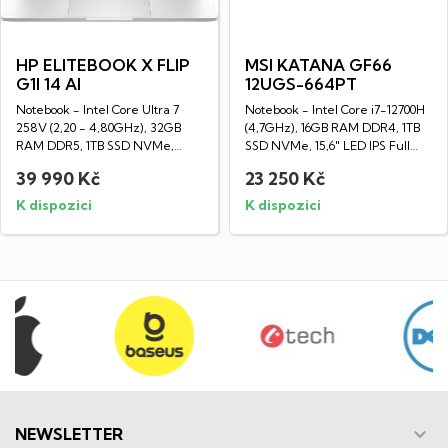
HP ELITEBOOK X FLIP
MSI KATANA GF66
G1I 14 AI
12UGS-664PT
Notebook - Intel Core Ultra 7
Notebook - Intel Core i7-12700H
258V (2,20 - 4,80GHz), 32GB
(4,7GHz), 16GB RAM DDR4, 1TB
RAM DDR5, 1TB SSD NVMe,
SSD NVMe, 15,6" LED IPS Full
Dotykový 14"...
HD...
39 990 Kč
23 250 Kč
K dispozici
K dispozici

NEWSLETTER