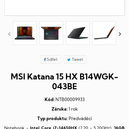
Sdílet
Tweet
MSI Katana 15 HX B14WGK-
043BE
Kód:
NTB00009933
Záruka:
1 rok
Typ produktu:
Předváděcí
Notebook -
Intel Core i7-14650HX
(2,20 - 5,20GHz),
16GB