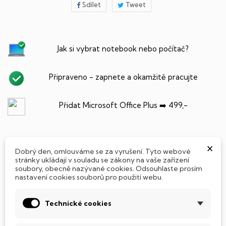
Sdílet
Tweet
Jak si vybrat notebook nebo počítač?
Připraveno - zapnete a okamžitě pracujte
Přidat Microsoft Office Plus ➡️ 499,-
×
Dobrý den, omlouváme se za vyrušení. Tyto webové
PARAMETRY PRODUKTU
POPIS
stránky ukládají v souladu se zákony na vaše zařízení
soubory, obecně nazývané cookies. Odsouhlaste prosím
nastavení cookies souborů pro použití webu.
SSD Disk
Tento notebook je vybaven
SSD
(Solid State Drive)
Technické cookies
diskem, který na rozdíl od starších magnetických HDD
(Hard Disk Drive) disků nedisponuje žádnými pohyblivými