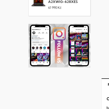
A2XWIG-628XES
61 990 Kč
C
M