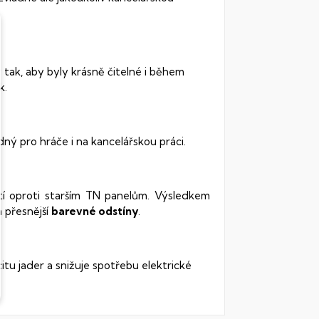
 tak, aby byly krásně čitelné i během
k.
dný pro hráče i na kancelářskou práci.
stí oproti starším TN panelům. Výsledkem
 přesnější
barevné odstíny
.
citu jader a snižuje spotřebu elektrické