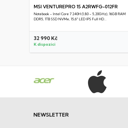
MSI VENTUREPRO 15 A2RWFG-012FR
Notebook - Intel Core 7 240H (1,80 - 5,20GHz), 16GB RAM
Rychlý náhled
DDR5, 1TB SSD NVMe, 15,6" LED IPS Full HD...
32 990 Kč
K dispozici
NEWSLETTER