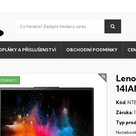
OPLŇKY A PŘÍSLUŠENSTVÍ
OBCHODNÍ PODMÍNKY
CEN
Leno
RODÁNO🎈
14IA
Kód:
NTB
Záruka:
1
Typ prod
Noteboo