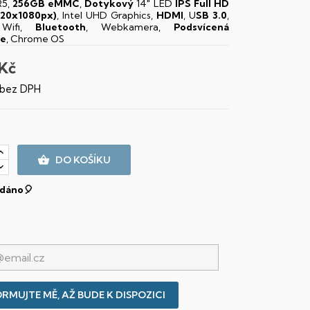
5,
256GB eMMC
,
Dotykový
14" LED
IPS
Full HD
920x1080px)
, Intel UHD Graphics,
HDMI
, U
SB 3.0
,
 Wifi,
Bluetooth
, Webkamera,
Podsvícená
ce
, Chrome OS
 Kč
 bez DPH

DO KOŠÍKU
dáno🎈
RMUJTE MĚ, AŽ BUDE K DISPOZICI