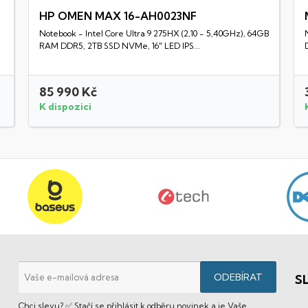
HP OMEN MAX 16-AH0023NF
Notebook - Intel Core Ultra 9 275HX (2,10 - 5,40GHz), 64GB
Rychlý náhled
RAM DDR5, 2TB SSD NVMe, 16" LED IPS...
85 990 Kč
K dispozici
S
Chci slevu? ✅ Stačí se přihlásit k odběru novinek a je Vaše.