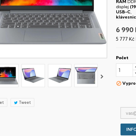
RAM
DDR
displej
(1
USB-C
,
klávesni
6 990
5 777 Kč
Počet
Vypro

let
Tweet
INFO