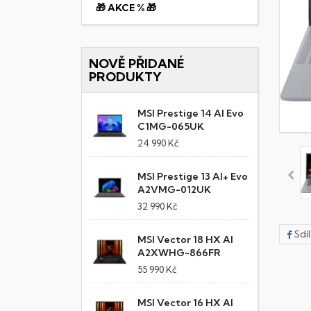
🎁 AKCE % 🎁
NOVĚ PŘIDANÉ
PRODUKTY
MSI Prestige 14 AI Evo
C1MG-065UK
24 990 Kč
MSI Prestige 13 AI+ Evo
A2VMG-012UK
32 990 Kč
Sdí
MSI Vector 18 HX AI
A2XWHG-866FR
55 990 Kč
MSI Vector 16 HX AI