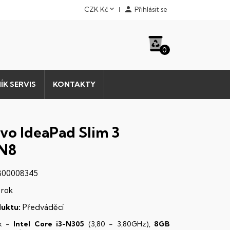


CZK Kč
Přihlásit se
0
ÍK SERVIS
KONTAKTY
vo IdeaPad Slim 3
N8
00008345
 rok
uktu:
Předváděcí
k -
Intel Core i3-N305
(3,80 - 3,80GHz),
8GB