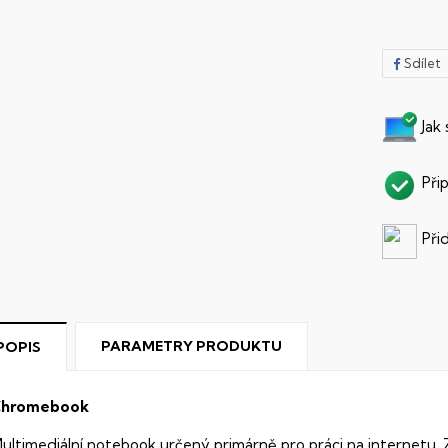
Sdílet
Jak
Při
Při
PARAMETRY PRODUKTU
POPIS
hromebook
ultimediální notebook určený primárně pro práci na internetu. 