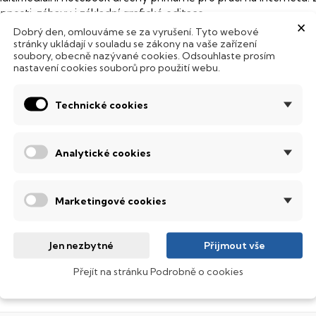
innosti, zábavu i základní grafické editace.
×
Dobrý den, omlouváme se za vyrušení. Tyto webové
odsvícená klávesnice
stránky ukládají v souladu se zákony na vaše zařízení
soubory, obecně nazývané cookies. Odsouhlaste prosím
nastavení cookies souborů pro použití webu.
ntegrovaný systém úsporných LED diod osvítí jednotlivé klávesy
emné noci, stále však decentně, aby nikterak nedráždily Váš zra
Technické cookies
ábavný a funkční IdeaPad
ariabilní, spolehlivý a navíc s parádním designem. IdeaPad je vho
Analytické cookies
obrazovací technologie IPS
ekuté krystaly disponují zcela odlišnou světelnou propustno
Marketingové cookies
sou široké pozorovací úhly (téměr
180°
), lepší úroveň
kontrastu
a
ntel® Core™ i3
Jen nezbytné
Přijmout vše
rocesor pro domácí použití. Díky speciální technologii šetří kapa
Přejít na stránku Podrobně o cookies
nergie.