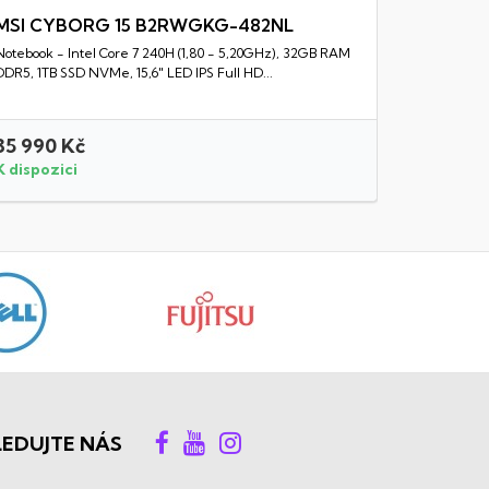
MSI CYBORG 15 B2RWGKG-482NL
Notebook - Intel Core 7 240H (1,80 - 5,20GHz), 32GB RAM
Rychlý náhled
DDR5, 1TB SSD NVMe, 15,6" LED IPS Full HD...
35 990 Kč
24 990
K dispozici
K dispozi
LEDUJTE NÁS