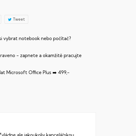
Tweet
 si vybrat notebook nebo počítač?
praveno - zapnete a okamžitě pracujte
dat Microsoft Office Plus ➡️ 499,-
Zvládne ale jakoukoliv kancelářskou