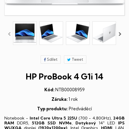
Sdílet
Tweet
HP ProBook 4 G1i 14
Kód:
NTB00008959
Záruka:
1 rok
Typ produktu:
Předváděcí
Notebook -
Intel Core Ultra 5 225U
(700 - 4,80GHz),
24GB
RAM
DDR5,
512GB SSD NVMe
,
Dotykový
14" LED
IPS
WUXGA
displej
(1920x1200px)
, Intel Graphics,
HDMI
, LAN,