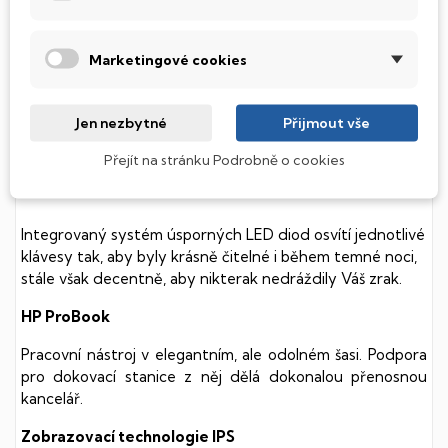
Tento notebook je vybaven
SSD
(Solid State Drive)
diskem, který na rozdíl od starších magnetických HDD
Marketingové cookies
(Hard Disk Drive) disků nedisponuje žádnými pohyblivými
součástmi a je tak mnohem méně náchylný
k mechanickému poškození. Díky použití elektronické
Jen nezbytné
Přijmout vše
soustavy je tento disk mnohem
tišší
a především nabízí
mnohem
rychlejší
práci s daty.
Přejít na stránku Podrobně o cookies
Podsvícená klávesnice
Integrovaný systém úsporných LED diod osvítí jednotlivé
klávesy tak, aby byly krásně čitelné i během temné noci,
stále však decentně, aby nikterak nedráždily Váš zrak.
HP ProBook
Pracovní nástroj v elegantním, ale odolném šasi. Podpora
pro dokovací stanice z něj dělá dokonalou přenosnou
kancelář.
Zobrazovací technologie IPS