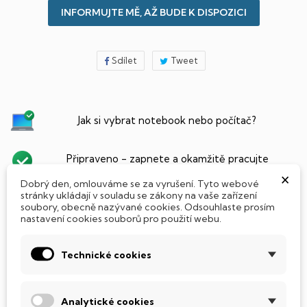
INFORMUJTE MĚ, AŽ BUDE K DISPOZICI
Sdílet
Tweet
Jak si vybrat notebook nebo počítač?
Připraveno - zapnete a okamžitě pracujte
×
Dobrý den, omlouváme se za vyrušení. Tyto webové
stránky ukládají v souladu se zákony na vaše zařízení
Přidat Microsoft Office Plus ➡️ 499,-
soubory, obecně nazývané cookies. Odsouhlaste prosím
nastavení cookies souborů pro použití webu.
Technické cookies
PARAMETRY PRODUKTU
POPIS
SSD Disk
Analytické cookies