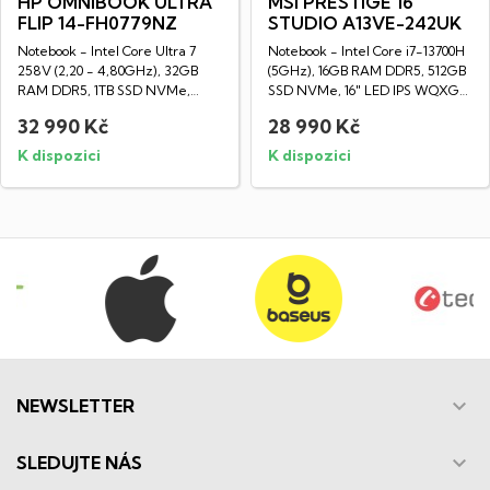
HP OMNIBOOK ULTRA
MSI PRESTIGE 16
FLIP 14-FH0779NZ
STUDIO A13VE-242UK
Notebook - Intel Core Ultra 7
Notebook - Intel Core i7-13700H
258V (2,20 - 4,80GHz), 32GB
(5GHz), 16GB RAM DDR5, 512GB
RAM DDR5, 1TB SSD NVMe,
SSD NVMe, 16" LED IPS WQXGA
Dotykový 14"...
displej...
32 990 Kč
28 990 Kč
K dispozici
K dispozici

NEWSLETTER

SLEDUJTE NÁS