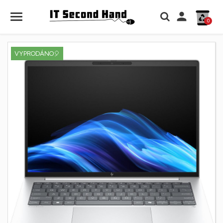

0
VYPRODÁNO🎈