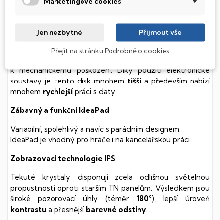
Marketingové cookies
SSD Disk
Tento notebook je vybaven
SSD
(Solid State Drive)
Jen nezbytné
Přijmout vše
diskem, který na rozdíl od starších magnetických HDD
(Hard Disk Drive) disků nedisponuje žádnými pohyblivými
Přejít na stránku Podrobně o cookies
součástmi a je tak mnohem méně náchylný
k mechanickému poškození. Díky použití elektronické
soustavy je tento disk mnohem
tišší
a především nabízí
mnohem
rychlejší
práci s daty.
Zábavný a funkční IdeaPad
Variabilní, spolehlivý a navíc s parádním designem.
IdeaPad je vhodný pro hráče i na kancelářskou práci.
Zobrazovací technologie IPS
Tekuté krystaly disponují zcela odlišnou světelnou
propustností oproti starším TN panelům. Výsledkem jsou
široké pozorovací úhly (téměr
180°
), lepší úroveň
kontrastu
a přesnější
barevné odstíny
.