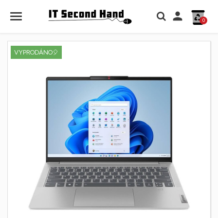

0
VYPRODÁNO🎈