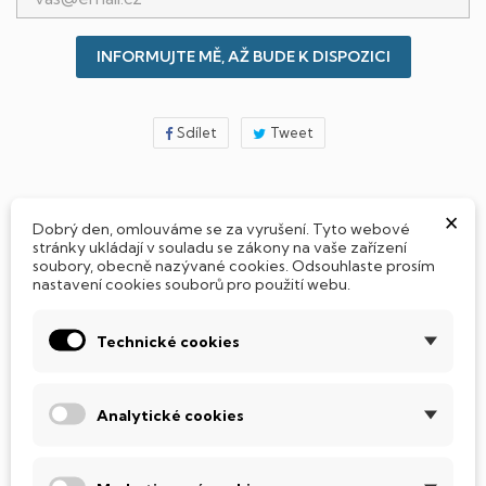
INFORMUJTE MĚ, AŽ BUDE K DISPOZICI
Sdílet
Tweet
×
Jak si vybrat notebook nebo počítač?
Dobrý den, omlouváme se za vyrušení. Tyto webové
stránky ukládají v souladu se zákony na vaše zařízení
soubory, obecně nazývané cookies. Odsouhlaste prosím
nastavení cookies souborů pro použití webu.
Připraveno - zapnete a okamžitě pracujte
Technické cookies
Přidat Microsoft Office Plus ➡️ 499,-
Analytické cookies
PARAMETRY PRODUKTU
POPIS