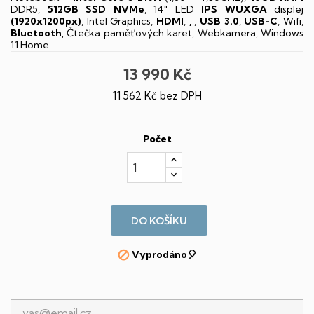
DDR5,
512GB SSD NVMe
, 14" LED
IPS
WUXGA
displej
(1920x1200px)
, Intel Graphics,
HDMI
,
,
,
USB 3.0
,
USB-C
, Wifi,
Bluetooth
, Čtečka paměťových karet, Webkamera, Windows
11 Home
13 990 Kč
11 562 Kč bez DPH
Počet
DO KOŠÍKU
Vyprodáno🎈
