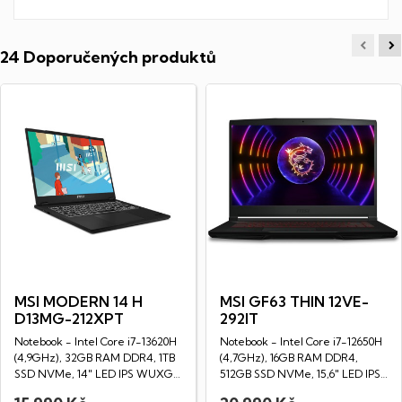
24 Doporučených produktů
MSI MODERN 14 H
MSI GF63 THIN 12VE-
D13MG-212XPT
292IT
Notebook - Intel Core i7-13620H
Notebook - Intel Core i7-12650H
(4,9GHz), 32GB RAM DDR4, 1TB
(4,7GHz), 16GB RAM DDR4,
SSD NVMe, 14" LED IPS WUXGA
512GB SSD NVMe, 15,6" LED IPS
displej...
Full HD...