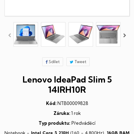
Sdílet
Tweet
Lenovo IdeaPad Slim 5
14IRH10R
Kód:
NTB00009828
Záruka:
1 rok
Typ produktu:
Předváděcí
Notebook -
Intel Core 5 210H
(1,60 - 4,80GHz),
16GB RAM