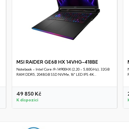
MSI RAIDER GE68 HX 14VHG-418BE
Notebook - Intel Core i9-14900HX (2,20 - 5,80GHz), 32GB
Rychlý náhled
RAM DDR5, 2048GB SSD NVMe, 16" LED IPS 4K...
49 850 Kč
K dispozici