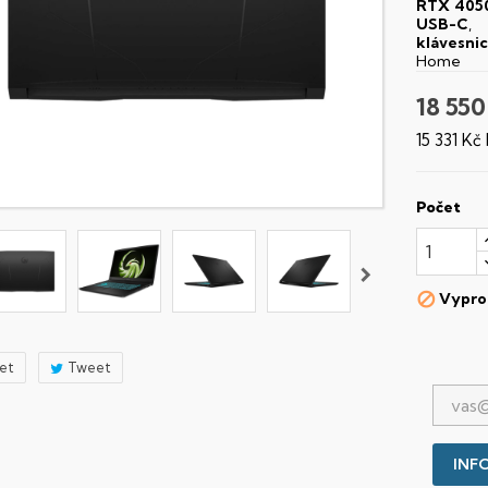
RTX 405
USB-C
,
klávesni
Home
18 550
15 331 Kč
Počet
Vypro

let
Tweet
INFO