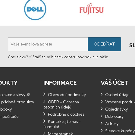
S
Chci slevu? ✅ Stačí se přihlásit k odběru novinek a je Vaše.
DUKTY
INFORMACE
VÁŠ ÚČET
 akce a slevy 💯
Obchodní podmínky
Osobní údaje
 přidané produkty
GDPR - Ochrana
Vrácené produ
osobních údajů
booky
Objednávky
Podrobně o cookies
í počítače
Dobropisy
Kontaktujte nás -
Adresy
formulář
Slevové kupóny
Mapa stránek