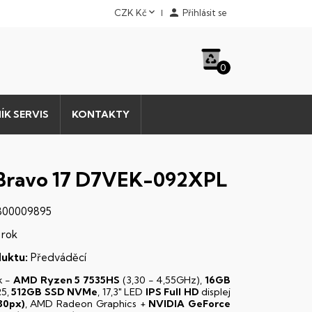


CZK Kč
Přihlásit se
0
ÍK SERVIS
KONTAKTY
Bravo 17 D7VEK-092XPL
00009895
 rok
uktu:
Předváděcí
k -
AMD Ryzen 5 7535HS
(3,30 - 4,55GHz),
16GB
5,
512GB SSD NVMe
, 17,3" LED
IPS
Full HD
displej
80px)
, AMD Radeon Graphics +
NVIDIA GeForce