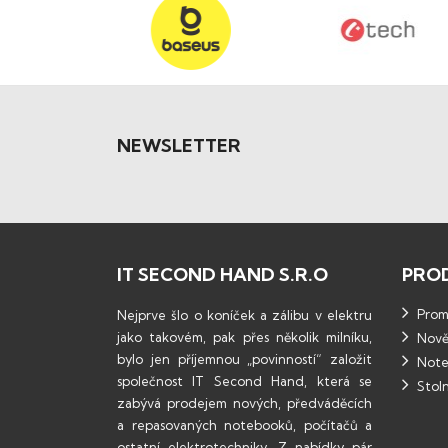
NEWSLETTER
IT SECOND HAND S.R.O
PRO
Promo
Nejprve šlo o koníček a zálibu v elektru
jako takovém, pak přes několik milníku,
Nově
bylo jen příjemnou „povinností“ založit
Note
společnost IT Second Hand, která se
Stoln
zabývá prodejem nových, předváděcích
a repasovaných notebooků, počítačů a
ostatní elektrotechniky. Z nabídky pár