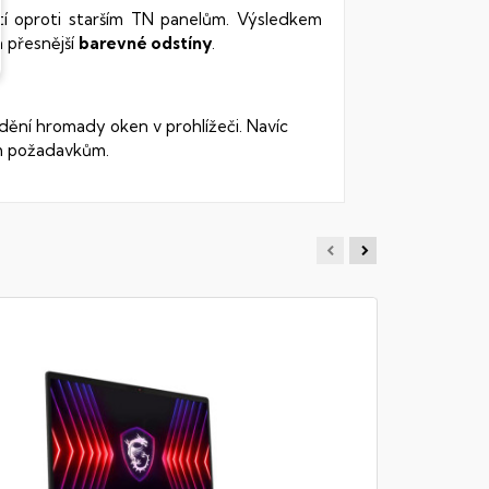
stí oproti starším TN panelům. Výsledkem
 přesnější
barevné odstíny
.
dění hromady oken v prohlížeči. Navíc
ým požadavkům.
MSI MO
Notebook -
DDR4, 512G