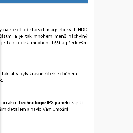
rý na rozdíl od starších magnetických HDD
oučástmi a je tak mnohem méně náchylný
vy je tento disk mnohem
tišší
a především
 tak, aby byly krásně čitelné i během
k.
lou akci.
Technologie IPS panelu
zajistí
ším detailem a navíc Vám umožní