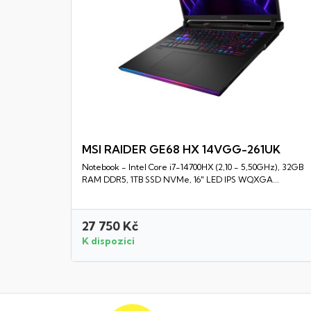
MSI RAIDER GE68 HX 14VGG-261UK
Notebook - Intel Core i7-14700HX (2,10 - 5,50GHz), 32GB
Rychlý náhled
RAM DDR5, 1TB SSD NVMe, 16" LED IPS WQXGA...
27 750 Kč
K dispozici