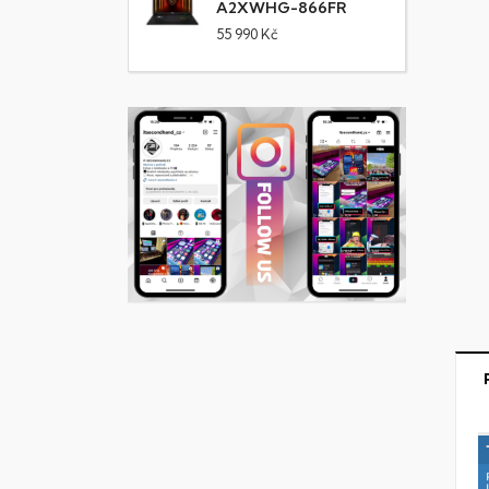
A2XWHG-866FR
55 990 Kč