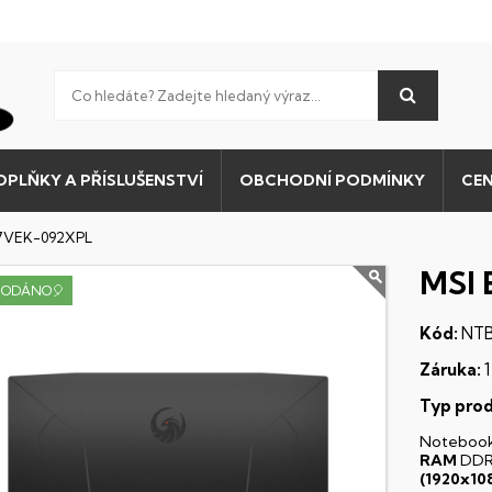
OPLŇKY A PŘÍSLUŠENSTVÍ
OBCHODNÍ PODMÍNKY
CEN
D7VEK-092XPL
MSI 
RODÁNO🎈
Kód:
NTB
Záruka:
1
Typ prod
Noteboo
RAM
DDR
(1920x10