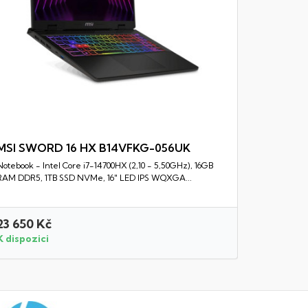
MSI SWORD 16 HX B14VFKG-056UK
Notebook - Intel Core i7-14700HX (2,10 - 5,50GHz), 16GB
Rychlý náhled
RAM DDR5, 1TB SSD NVMe, 16" LED IPS WQXGA...
23 650 Kč
9 990 K
K dispozici
K dispozi