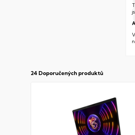
T
j
A
V
n
24 Doporučených produktů