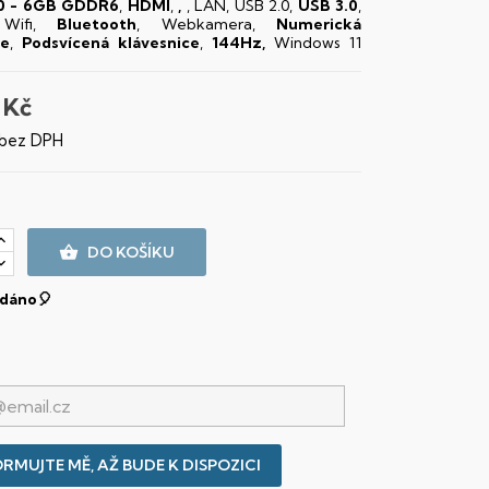
0 - 6GB GDDR6
,
HDMI
,
,
, LAN, USB 2.0,
USB 3.0
,
 Wifi,
Bluetooth
, Webkamera,
Numerická
ce
,
Podsvícená klávesnice
,
144Hz,
Windows 11
 Kč
 bez DPH

DO KOŠÍKU
dáno🎈
RMUJTE MĚ, AŽ BUDE K DISPOZICI