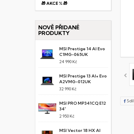
🎁 AKCE % 🎁
NOVĚ PŘIDANÉ
PRODUKTY
MSI Prestige 14 AI Evo
C1MG-065UK
24 990 Kč
MSI Prestige 13 AI+ Evo
A2VMG-012UK
32 990 Kč
Sdí
MSI PRO MP341CQ E12
34"
2 950 Kč
MSI Vector 18 HX AI