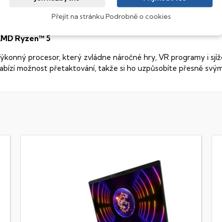
ekuté krystaly disponují zcela odlišnou světelnou propustno
Přejít na stránku Podrobně o cookies
sou široké pozorovací úhly (téměr
180°
), lepší úroveň
kontrastu
a
MD Ryzen™ 5
ýkonný procesor, který zvládne náročné hry, VR programy i sjíž
abízí možnost přetaktování, takže si ho uzpůsobíte přesně sv