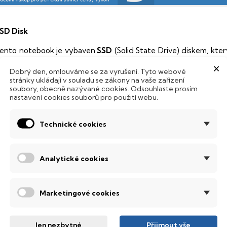
SD Disk
ento notebook je vybaven
SSD
(Solid State Drive) diskem, kte
Hard Disk Drive) disků nedisponuje žádnými pohyblivými s
×
Dobrý den, omlouváme se za vyrušení. Tyto webové
 mechanickému poškození. Díky použití elektronické sousta
stránky ukládají v souladu se zákony na vaše zařízení
abízí mnohem
rychlejší
práci s daty.
soubory, obecně nazývané cookies. Odsouhlaste prosím
nastavení cookies souborů pro použití webu.
odsvícená klávesnice
Technické cookies
ntegrovaný systém úsporných LED diod osvítí jednotlivé klávesy
emné noci, stále však decentně, aby nikterak nedráždily Váš zra
bnovovací frekvence 144 Hz
Analytické cookies
anel s obnovovací frekvencí
144 Hz
, který nabízí dokonale plynu
pravdu nádherné barvy, ostře čistý obraz s každým sebejemněj
Marketingové cookies
ledovat obraz z jakéhokoliv úhlu
.
obrazovací technologie IPS
Jen nezbytné
Přijmout vše