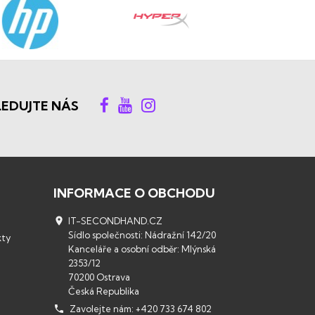
LEDUJTE NÁS
INFORMACE O OBCHODU

IT-SECONDHAND.CZ
Sídlo společnosti: Nádražní 142/20
kty
Kanceláře a osobní odběr: Mlýnská
2353/12
70200 Ostrava
Česká Republika

Zavolejte nám:
+420 733 674 802