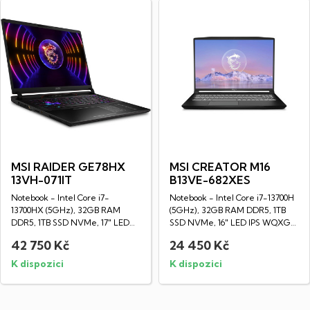
MSI RAIDER GE78HX
MSI CREATOR M16
13VH-071IT
B13VE-682XES
Notebook - Intel Core i7-
Notebook - Intel Core i7-13700H
13700HX (5GHz), 32GB RAM
(5GHz), 32GB RAM DDR5, 1TB
DDR5, 1TB SSD NVMe, 17" LED
SSD NVMe, 16" LED IPS WQXGA
IPS WQXGA displej...
displej...
42 750 Kč
24 450 Kč
K dispozici
K dispozici