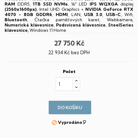
RAM
DDR5,
1TB SSD NVMe
, 16" LED
IPS
WQXGA
displej
(2560x1600px)
, Intel UHD Graphics +
NVIDIA GeForce RTX
4070 - 8GB GDDR6
,
HDMI
, LAN,
USB 3.0
,
USB-C
, Wifi,
Bluetooth
, Čtečka paměťových karet, Webkamera,
Numerická klávesnice
,
Podsvícená klávesnice
,
SteelSeries
klávesnice,
Windows 11 Home
27 750 Kč
22 934 Kč bez DPH
Počet
DO KOŠÍKU
Vyprodáno🎈
