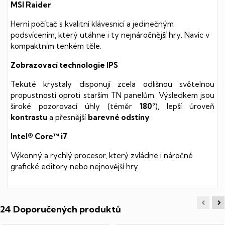
MSI Raider
Herní počítač s kvalitní klávesnicí a jedinečným
podsvícením, který utáhne i ty nejnáročnější hry. Navíc v
kompaktním tenkém těle.
Zobrazovací technologie IPS
Tekuté krystaly disponují zcela odlišnou světelnou
propustností oproti starším TN panelům. Výsledkem jsou
široké pozorovací úhly (téměr
180°
), lepší úroveň
kontrastu
a přesnější
barevné odstíny
.
Intel® Core™ i7
Výkonný a rychlý procesor, který zvládne i náročné
grafické editory nebo nejnovější hry.
24 Doporučených produktů