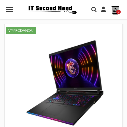

0
VYPRODÁNO🎈