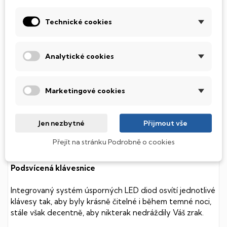
POPIS
Technické cookies
Analytické cookies
SSD Disk
Tento notebook je vybaven
SSD
(Solid State Drive)
Marketingové cookies
diskem, který na rozdíl od starších magnetických HDD
(Hard Disk Drive) disků nedisponuje žádnými pohyblivými
součástmi a je tak mnohem méně náchylný
Jen nezbytné
Přijmout vše
k mechanickému poškození. Díky použití elektronické
soustavy je tento disk mnohem
tišší
a především nabízí
Přejít na stránku Podrobně o cookies
mnohem
rychlejší
práci s daty.
Podsvícená klávesnice
Integrovaný systém úsporných LED diod osvítí jednotlivé
klávesy tak, aby byly krásně čitelné i během temné noci,
stále však decentně, aby nikterak nedráždily Váš zrak.