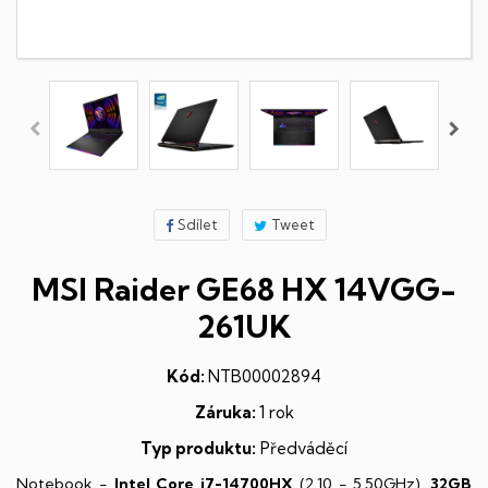
Sdílet
Tweet
MSI Raider GE68 HX 14VGG-
261UK
Kód:
NTB00002894
Záruka:
1 rok
Typ produktu:
Předváděcí
Notebook -
Intel Core i7-14700HX
(2,10 - 5,50GHz),
32GB