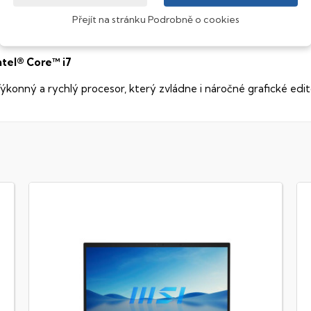
Přejít na stránku Podrobně o cookies
ekuté krystaly disponují zcela odlišnou světelnou propustno
sou široké pozorovací úhly (téměr
180°
), lepší úroveň
kontrastu
a
ntel® Core™ i7
ýkonný a rychlý procesor, který zvládne i náročné grafické edit