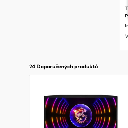
T
j
I
V
24 Doporučených produktů