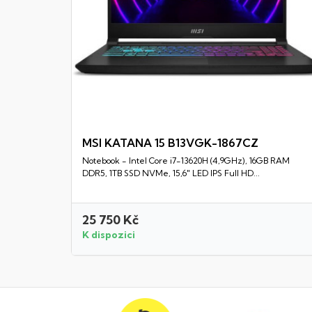
MSI KATANA 15 B13VGK-1867CZ
Notebook - Intel Core i7-13620H (4,9GHz), 16GB RAM
Rychlý náhled
DDR5, 1TB SSD NVMe, 15,6" LED IPS Full HD...
25 750 Kč
K dispozici