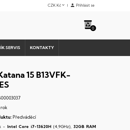


CZK Kč
Přihlásit se
0
ÍK SERVIS
KONTAKTY
Katana 15 B13VFK-
ES
00003037
 rok
uktu:
Předváděcí
k -
Intel Core i7-13620H
(4,9GHz),
32GB RAM