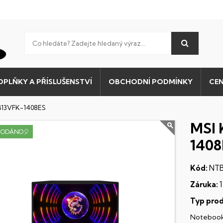
OPLŇKY A PŘÍSLUŠENSTVÍ
OBCHODNÍ PODMÍNKY
CEN
 B13VFK-1408ES
MSI 
RODÁNO🎈
1408
Kód:
NTB
Záruka:
1
Typ prod
Noteboo