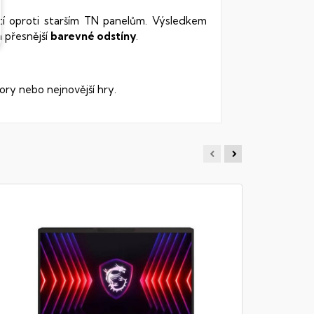
stí oproti starším TN panelům. Výsledkem
 přesnější
barevné odstíny
.
ory nebo nejnovější hry.
MSI PRE
Notebook -
512GB SSD N