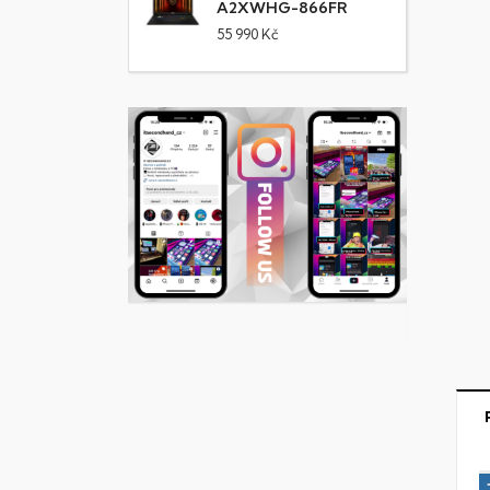
A2XWHG-866FR
55 990 Kč