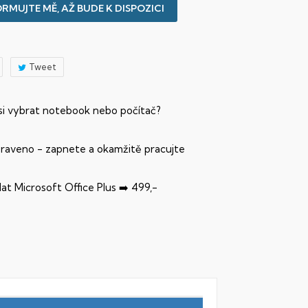
RMUJTE MĚ, AŽ BUDE K DISPOZICI
Tweet
 si vybrat notebook nebo počítač?
praveno - zapnete a okamžitě pracujte
dat Microsoft Office Plus ➡️ 499,-