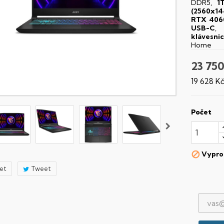
DDR5,
1
(2560x14
RTX 406
USB-C
,
klávesni
Home
23 750
19 628 K
Počet
Vypro

let
Tweet