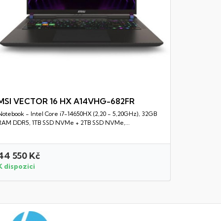
MSI VECTOR 16 HX A14VHG-682FR
Notebook - Intel Core i7-14650HX (2,20 - 5,20GHz), 32GB
Rychlý náhled
RAM DDR5, 1TB SSD NVMe + 2TB SSD NVMe,...
44 550 Kč
19 850 
K dispozici
K dispozi