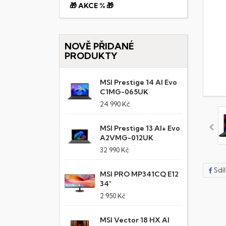
🎁 AKCE % 🎁
NOVĚ PŘIDANÉ
PRODUKTY
MSI Prestige 14 AI Evo
C1MG-065UK
24 990 Kč
MSI Prestige 13 AI+ Evo
A2VMG-012UK
32 990 Kč
Sdí
MSI PRO MP341CQ E12
34"
2 950 Kč
MSI Vector 18 HX AI