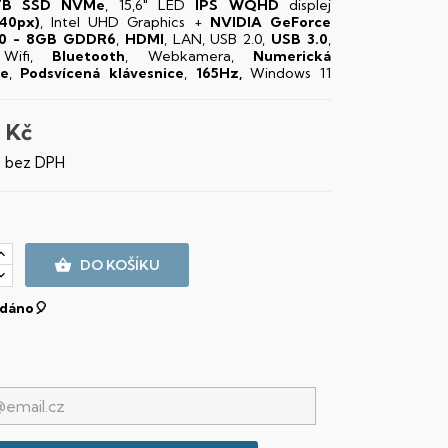
TB SSD NVMe
, 15,6" LED
IPS
WQHD
displej
40px)
, Intel UHD Graphics +
NVIDIA GeForce
0 - 8GB GDDR6
,
HDMI
, LAN, USB 2.0,
USB 3.0
,
 Wifi,
Bluetooth
, Webkamera,
Numerická
ce
,
Podsvícená klávesnice
,
165Hz,
Windows 11
 Kč
č bez DPH

DO KOŠÍKU
dáno🎈