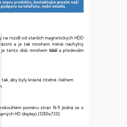
rý na rozdíl od starších magnetických HDD
oučástmi a je tak mnohem méně náchylný
vy je tento disk mnohem
tišší
a především
 tak, aby byly krásně čitelné i během
k.
irokoúhlém poměru stran 16:9. Jedná se o
pných HD displejů (1280x720).