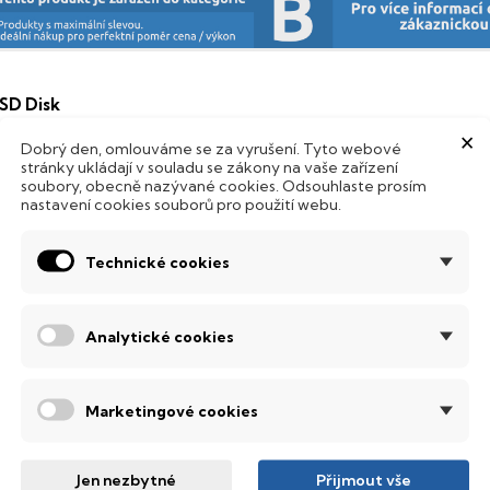
SD Disk
×
ento notebook je vybaven
SSD
(Solid State Drive) diskem, kte
Dobrý den, omlouváme se za vyrušení. Tyto webové
stránky ukládají v souladu se zákony na vaše zařízení
Hard Disk Drive) disků nedisponuje žádnými pohyblivými s
soubory, obecně nazývané cookies. Odsouhlaste prosím
 mechanickému poškození. Díky použití elektronické sousta
nastavení cookies souborů pro použití webu.
abízí mnohem
rychlejší
práci s daty.
odsvícená klávesnice
Technické cookies
ntegrovaný systém úsporných LED diod osvítí jednotlivé klávesy
emné noci, stále však decentně, aby nikterak nedráždily Váš zra
Analytické cookies
QHD rozlišení
Marketingové cookies
od tímto označením se ukrývá rozlišení 2560x1440 pixelů při š
tyřnásobně vyšší množství obrazových bodů, než u běžně dostu
Jen nezbytné
Přijmout vše
obrazovací technologie IPS