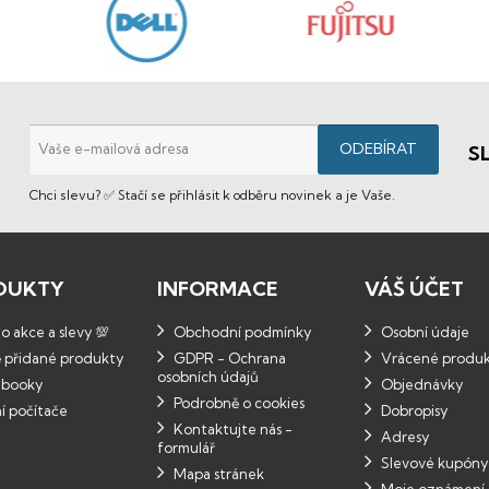
S
Chci slevu? ✅ Stačí se přihlásit k odběru novinek a je Vaše.
DUKTY
INFORMACE
VÁŠ ÚČET
 akce a slevy 💯
Obchodní podmínky
Osobní údaje
 přidané produkty
GDPR - Ochrana
Vrácené produ
osobních údajů
booky
Objednávky
Podrobně o cookies
í počítače
Dobropisy
Kontaktujte nás -
Adresy
formulář
Slevové kupóny
Mapa stránek
Moje oznámení