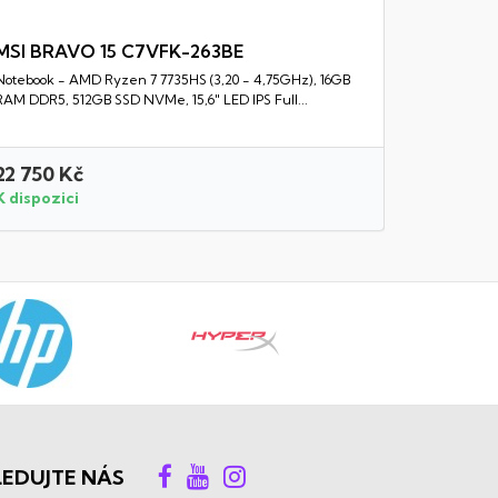
MSI BRAVO 15 C7VFK-263BE
Notebook - AMD Ryzen 7 7735HS (3,20 - 4,75GHz), 16GB
Rychlý náhled
RAM DDR5, 512GB SSD NVMe, 15,6" LED IPS Full...
22 750 Kč
16 550 
K dispozici
K dispozi
LEDUJTE NÁS