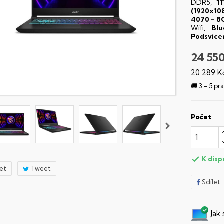
DDR5,
1
(1920x10
4070 - 
Wifi,
Blu
Podsvíce
24 55
20 289 K
🚚 3 - 5 p
Počet
K disp

let
Tweet
Sdílet
Jak