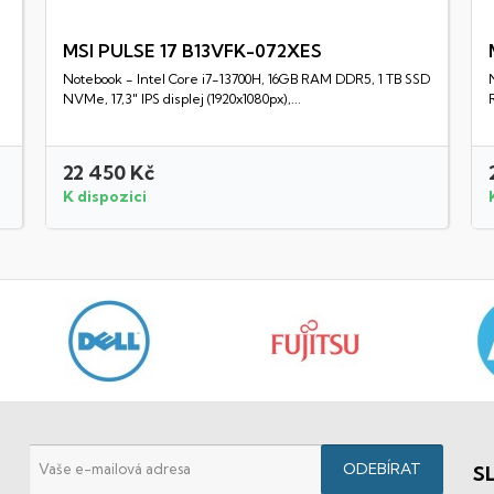
MSI PULSE 17 B13VFK-072XES
Notebook - Intel Core i7-13700H, 16GB RAM DDR5, 1 TB SSD
Rychlý náhled
NVMe, 17,3" IPS displej (1920x1080px),...
22 450 Kč
K dispozici
S