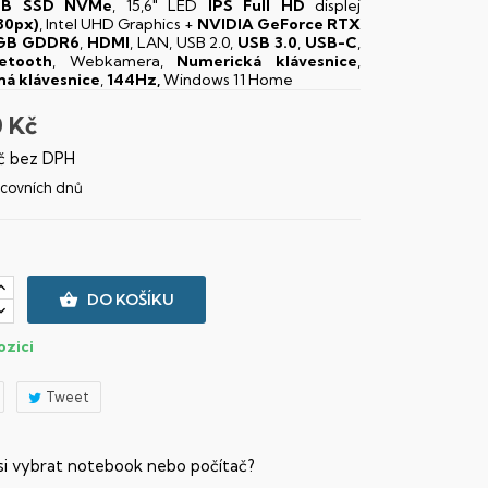
TB SSD NVMe
, 15,6" LED
IPS
Full HD
displej
80px)
, Intel UHD Graphics +
NVIDIA GeForce RTX
8GB GDDR6
,
HDMI
, LAN, USB 2.0,
USB 3.0
,
USB-C
,
etooth
, Webkamera,
Numerická klávesnice
,
ná klávesnice
,
144Hz,
Windows 11 Home
0 Kč
č bez DPH
racovních dnů

DO KOŠÍKU
ozici
Tweet
 si vybrat notebook nebo počítač?