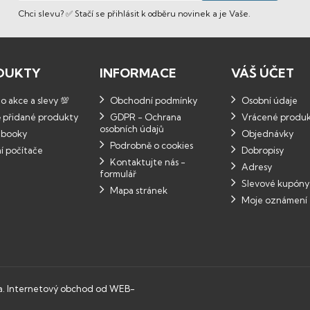
Chci slevu? ✅ Stačí se přihlásit k odběru novinek a je Vaše.
DUKTY
INFORMACE
VÁŠ ÚČET
 akce a slevy 💯
Obchodní podmínky
Osobní údaje
 přidané produkty
GDPR - Ochrana
Vrácené produ
osobních údajů
booky
Objednávky
Podrobně o cookies
í počítače
Dobropisy
Kontaktujte nás -
Adresy
formulář
Slevové kupóny
Mapa stránek
Moje oznámení
a.
Internetový obchod od WEB-