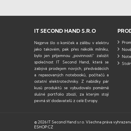
IT SECOND HAND S.R.O
PRO
Promo
Nejprve šlo o koníček a zálibu v elektru
jako takovém, pak přes několik milníku,
Nově
bylo jen příjemnou „povinností“ založit
Note
společnost IT Second Hand, která se
Stoln
zabývá prodejem nových, předváděcích
a repasovaných notebooků, počítačů a
ostatní elektrotechniky. Z nabídky pár
kusů produktů se vybudovalo poměrně
slušné portfolio zboží, za kterým stojí
pevná síť dodavatelů z celé Evropy.
© 2026 IT Second Hand s.r.o. Všechna práva vyhrazen
ESHOP.CZ