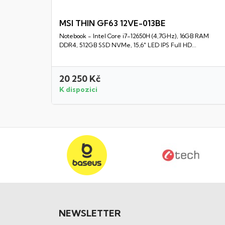
MSI THIN GF63 12VE-013BE
Notebook - Intel Core i7-12650H (4,7GHz), 16GB RAM
Rychlý náhled
DDR4, 512GB SSD NVMe, 15,6" LED IPS Full HD...
20 250 Kč
K dispozici
NEWSLETTER