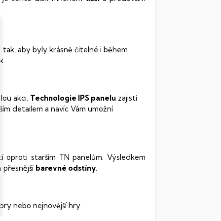
 tak, aby byly krásně čitelné i během
k.
lou akci.
Technologie IPS panelu
zajistí
ším detailem a navíc Vám umožní
stí oproti starším TN panelům. Výsledkem
 přesnější
barevné odstíny
.
ory nebo nejnovější hry.