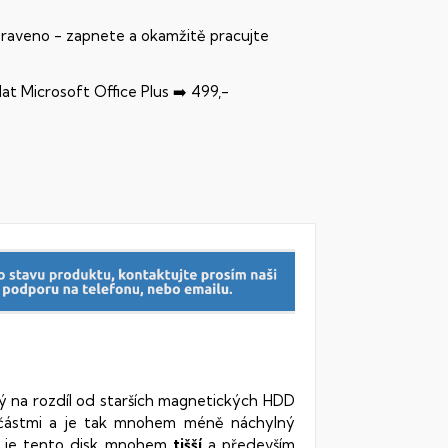
praveno - zapnete a okamžitě pracujte
dat Microsoft Office Plus ➡️ 499,-
rý na rozdíl od starších magnetických HDD
oučástmi a je tak mnohem méně náchylný
vy je tento disk mnohem
tišší
a především