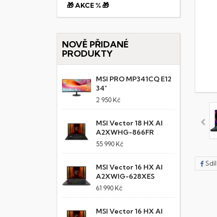
🎁 AKCE % 🎁
NOVĚ PŘIDANÉ
PRODUKTY
MSI PRO MP341CQ E12
34"
2 950 Kč
MSI Vector 18 HX AI
A2XWHG-866FR
55 990 Kč
Sdí
MSI Vector 16 HX AI
A2XWIG-628XES
61 990 Kč
MSI Vector 16 HX AI