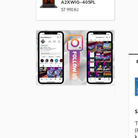
A2XWIG-405PL
57 990 Kč
S
T
(
k