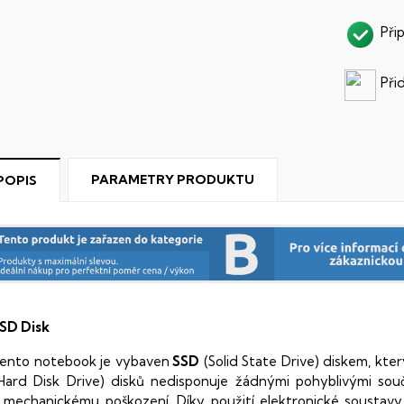
Při
Při
PARAMETRY PRODUKTU
POPIS
SD Disk
ento notebook je vybaven
SSD
(Solid State Drive) diskem, kte
Hard Disk Drive) disků nedisponuje žádnými pohyblivými s
 mechanickému poškození. Díky použití elektronické sousta