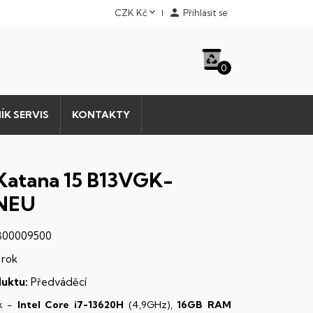


CZK Kč
Přihlásit se
0
ÍK SERVIS
KONTAKTY
Katana 15 B13VGK-
2NEU
00009500
 rok
uktu:
Předváděcí
k -
Intel Core i7-13620H
(4,9GHz),
16GB RAM