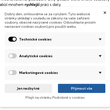
abízí mnohem
rychlejší
práci s daty.
×
odsvícená klávesnice
Dobrý den, omlouváme se za vyrušení. Tyto webové
stránky ukládají v souladu se zákony na vaše zařízení
soubory, obecně nazývané cookies. Odsouhlaste prosím
ntegrovaný systém úsporných LED diod osvítí jednotlivé klávesy
nastavení cookies souborů pro použití webu.
emné noci, stále však decentně, aby nikterak nedráždily Váš zra
Technické cookies
bnovovací frekvence 144 Hz
anel s obnovovací frekvencí
144 Hz
, který nabízí dokonale plynu
pravdu nádherné barvy, ostře čistý obraz s každým sebejemněj
Analytické cookies
ledovat obraz z jakéhokoliv úhlu
.
obrazovací technologie IPS
Marketingové cookies
ekuté krystaly disponují zcela odlišnou světelnou propustno
sou široké pozorovací úhly (téměr
180°
), lepší úroveň
kontrastu
a
Jen nezbytné
Přijmout vše
ntel® Core™ i7
Přejít na stránku Podrobně o cookies
ýkonný a rychlý procesor, který zvládne i náročné grafické edit