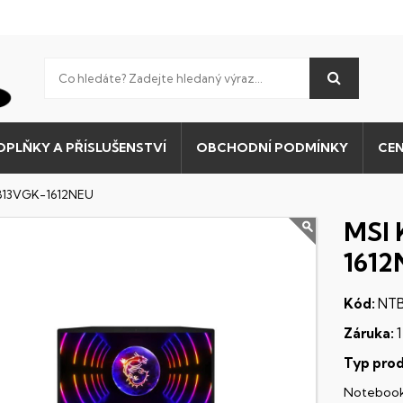
OPLŇKY A PŘÍSLUŠENSTVÍ
OBCHODNÍ PODMÍNKY
CEN
 B13VGK-1612NEU
MSI 
161
Kód:
NTB
Záruka:
1
Typ prod
Noteboo