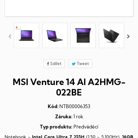
Sdílet
Tweet
MSI Venture 14 AI A2HMG-
022BE
Kód:
NTB00006353
Záruka:
1 rok
Typ produktu:
Předváděcí
Notebook -
Intel Core Ultra 7 255H
(1,50 - 5,10GHz),
16GB