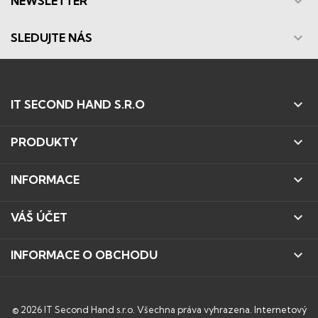

NEWSLETTER

SLEDUJTE NÁS

IT SECOND HAND S.R.O

PRODUKTY

INFORMACE

VÁŠ ÚČET

INFORMACE O OBCHODU
© 2026 IT Second Hand s.r.o. Všechna práva vyhrazena.
Internetový