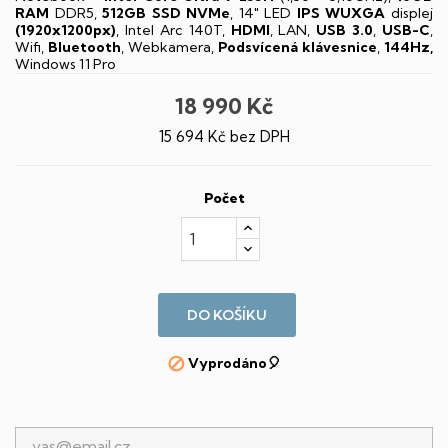
RAM
DDR5,
512GB SSD NVMe
, 14" LED
IPS
WUXGA
displej
(1920x1200px)
, Intel Arc 140T,
HDMI
, LAN,
USB 3.0
,
USB-C
,
Wifi,
Bluetooth
, Webkamera,
Podsvícená klávesnice
,
144Hz,
Windows 11 Pro
18 990 Kč
15 694 Kč bez DPH
Počet
DO KOŠÍKU
Vyprodáno🎈
