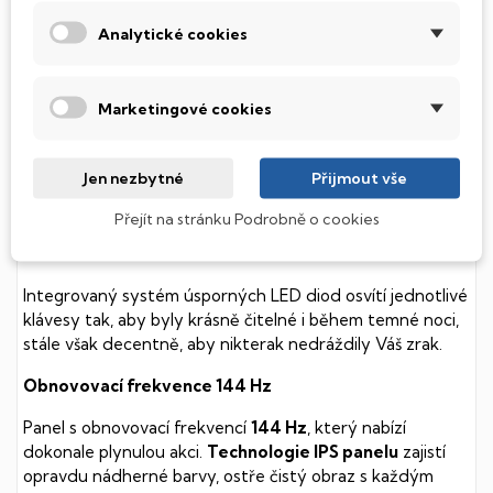
SSD Disk
Analytické cookies
Tento notebook je vybaven
SSD
(Solid State Drive)
diskem, který na rozdíl od starších magnetických HDD
(Hard Disk Drive) disků nedisponuje žádnými pohyblivými
Marketingové cookies
součástmi a je tak mnohem méně náchylný
k mechanickému poškození. Díky použití elektronické
Jen nezbytné
Přijmout vše
soustavy je tento disk mnohem
tišší
a především nabízí
mnohem
rychlejší
práci s daty.
Přejít na stránku Podrobně o cookies
Podsvícená klávesnice
Integrovaný systém úsporných LED diod osvítí jednotlivé
klávesy tak, aby byly krásně čitelné i během temné noci,
stále však decentně, aby nikterak nedráždily Váš zrak.
Obnovovací frekvence 144 Hz
Panel s obnovovací frekvencí
144 Hz
, který nabízí
dokonale plynulou akci.
Technologie IPS panelu
zajistí
opravdu nádherné barvy, ostře čistý obraz s každým