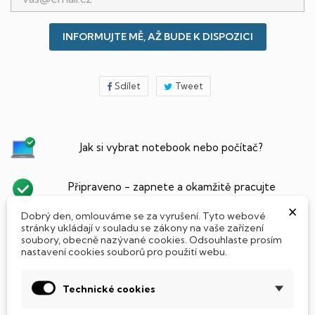
INFORMUJTE MĚ, AŽ BUDE K DISPOZICI
Sdílet
Tweet
Jak si vybrat notebook nebo počítač?
Připraveno - zapnete a okamžitě pracujte
×
Dobrý den, omlouváme se za vyrušení. Tyto webové
Přidat Microsoft Office Plus ➡️ 499,-
stránky ukládají v souladu se zákony na vaše zařízení
soubory, obecně nazývané cookies. Odsouhlaste prosím
nastavení cookies souborů pro použití webu.
Technické cookies
PARAMETRY PRODUKTU
POPIS