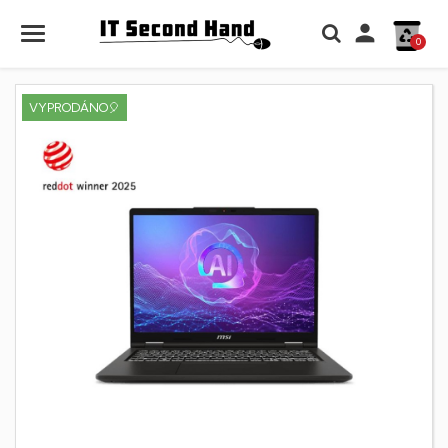

0
VYPRODÁNO🎈