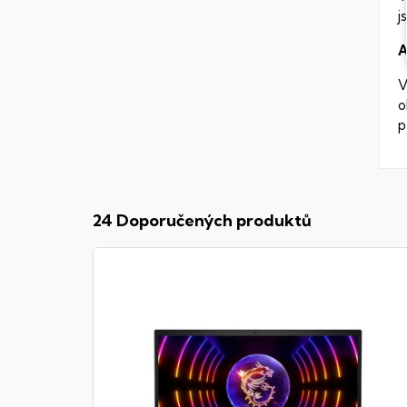
j
A
V
o
p
24 Doporučených produktů