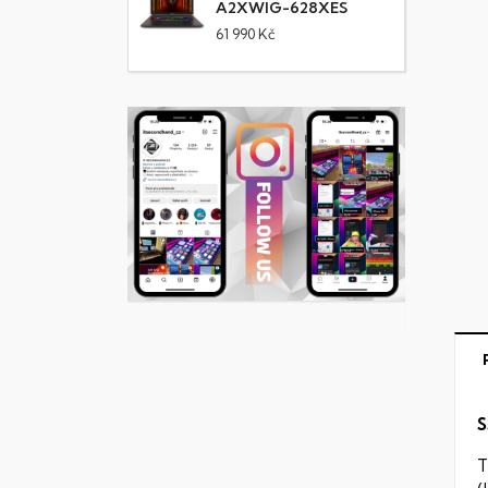
A2XWIG-628XES
61 990 Kč
S
T