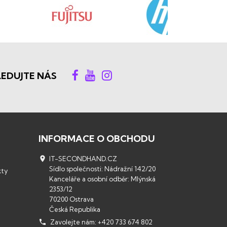
LEDUJTE NÁS
INFORMACE O OBCHODU

IT-SECONDHAND.CZ
Sídlo společnosti: Nádražní 142/20
kty
Kanceláře a osobní odběr: Mlýnská
2353/12
70200 Ostrava
Česká Republika

Zavolejte nám:
+420 733 674 802