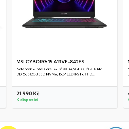
MSI CYBORG 15 A13VE-842ES
Notebook - Intel Core i7-13620H (4,9GHz), 16GB RAM
Rychlý náhled
DDR5, 512GB SSD NVMe, 15,6" LED IPS Full HD...
21 990 Kč
K dispozici