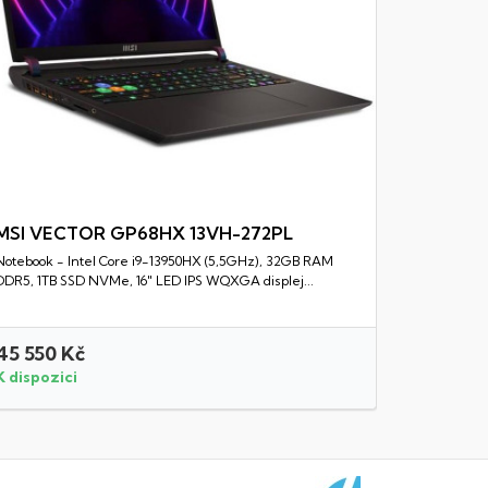
MSI VECTOR GP68HX 13VH-272PL
Notebook - Intel Core i9-13950HX (5,5GHz), 32GB RAM
Rychlý náhled
DDR5, 1TB SSD NVMe, 16" LED IPS WQXGA displej...
45 550 Kč
20 750 
K dispozici
K dispozi