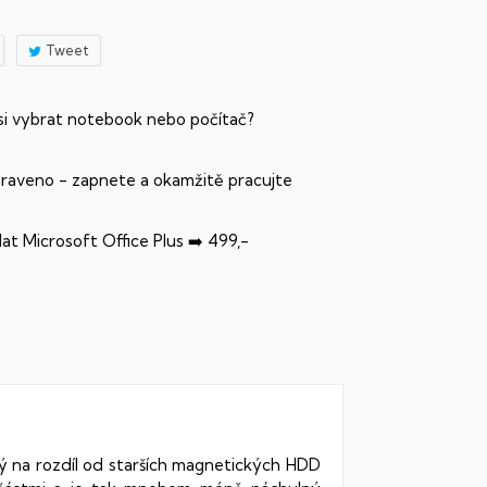
Tweet
 si vybrat notebook nebo počítač?
praveno - zapnete a okamžitě pracujte
dat Microsoft Office Plus ➡️ 499,-
rý na rozdíl od starších magnetických HDD