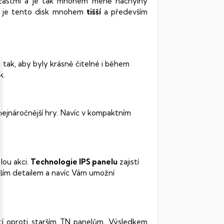
oučástmi a je tak mnohem méně náchylný
vy je tento disk mnohem
tišší
a především
 tak, aby byly krásně čitelné i během
k.
 nejnáročnější hry. Navíc v kompaktním
lou akci.
Technologie IPS panelu
zajistí
ším detailem a navíc Vám umožní
stí oproti starším TN panelům. Výsledkem