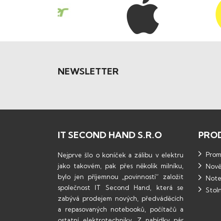
NEWSLETTER
IT SECOND HAND S.R.O
PRO
Promo
Nejprve šlo o koníček a zálibu v elektru
jako takovém, pak přes několik milníku,
Nově
bylo jen příjemnou „povinností“ založit
Note
společnost IT Second Hand, která se
Stoln
zabývá prodejem nových, předváděcích
a repasovaných notebooků, počítačů a
ostatní elektrotechniky. Z nabídky pár