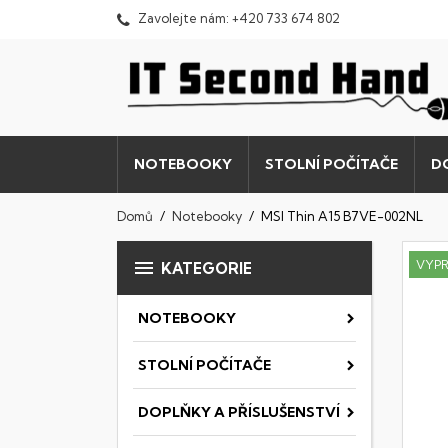
Zavolejte nám:
+420 733 674 802
NOTEBOOKY
STOLNÍ POČÍTAČE
D
Domů
Notebooky
MSI Thin A15 B7VE-002NL

VYP
KATEGORIE
NOTEBOOKY
STOLNÍ POČÍTAČE
DOPLŇKY A PŘÍSLUŠENSTVÍ