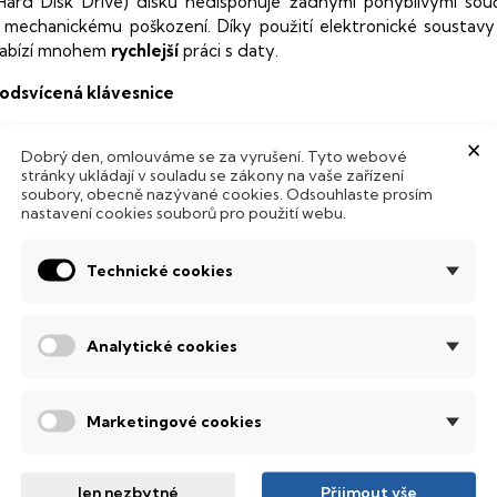
Hard Disk Drive) disků nedisponuje žádnými pohyblivými s
 mechanickému poškození. Díky použití elektronické sousta
abízí mnohem
rychlejší
práci s daty.
odsvícená klávesnice
×
ntegrovaný systém úsporných LED diod osvítí jednotlivé klávesy
Dobrý den, omlouváme se za vyrušení. Tyto webové
emné noci, stále však decentně, aby nikterak nedráždily Váš zra
stránky ukládají v souladu se zákony na vaše zařízení
soubory, obecně nazývané cookies. Odsouhlaste prosím
SI Thin
nastavení cookies souborů pro použití webu.
erní počítač s kvalitní klávesnicí a 3D zvukem, který utáhne i ty
Technické cookies
enkém těle.
bnovovací frekvence 144 Hz
Analytické cookies
anel s obnovovací frekvencí
144 Hz
, který nabízí dokonale plynu
pravdu nádherné barvy, ostře čistý obraz s každým sebejemněj
ledovat obraz z jakéhokoliv úhlu
.
Marketingové cookies
obrazovací technologie IPS
ekuté krystaly disponují zcela odlišnou světelnou propustno
Jen nezbytné
Přijmout vše