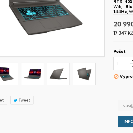
RTX 405
Wifi,
Blu
144Hz
, 
20 99
17 347 K
Počet
Vypro

let
Tweet
INFO