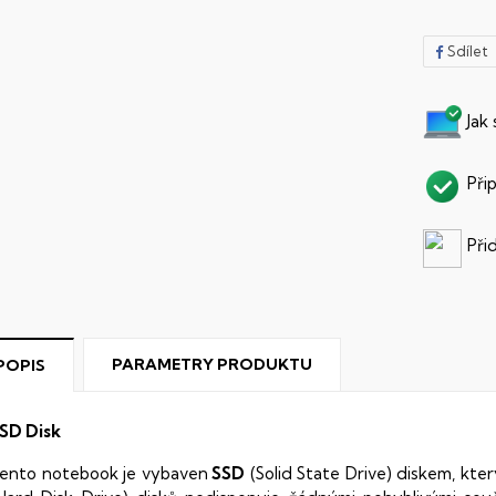
Sdílet
Jak
Při
Při
PARAMETRY PRODUKTU
POPIS
SD Disk
ento notebook je vybaven
SSD
(Solid State Drive) diskem, kte