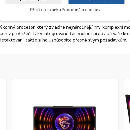
sou široké pozorovací úhly (téměr
180°
), lepší úroveň
kontrastu
a
Přejít na stránku Podrobně o cookies
MD Ryzen™ 7
ýkonný procesor, který zvládne nejnáročnější hry, komplexní m
ken v prohlížeči. Díky integrované technologii předvídá vaše kro
řetaktování, takže si ho uzpůsobíte přesně svým požadavkům.