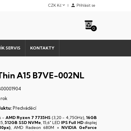


CZK Kč
Přihlásit se
0
ÍK SERVIS
KONTAKTY
Thin A15 B7VE-002NL
00001904
 rok
uktu:
Předváděcí
k -
AMD Ryzen 7 7735HS
(3,20 - 4,75GHz),
16GB
5,
512GB SSD NVMe
, 15,6" LED
IPS
Full HD
displej
80px)
, AMD Radeon 680M +
NVIDIA GeForce