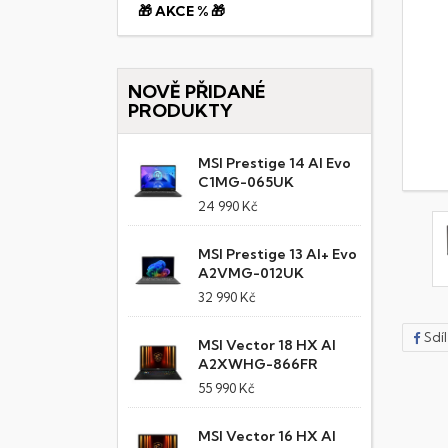
🎁 AKCE % 🎁
NOVĚ PŘIDANÉ
PRODUKTY
MSI Prestige 14 AI Evo
C1MG-065UK
24 990 Kč
MSI Prestige 13 AI+ Evo
A2VMG-012UK
32 990 Kč
Sdí
MSI Vector 18 HX AI
A2XWHG-866FR
55 990 Kč
MSI Vector 16 HX AI