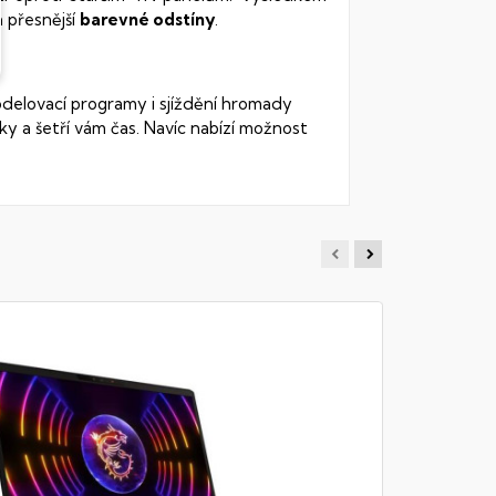
 přesnější
barevné odstíny
.
odelovací programy i sjíždění hromady
ky a šetří vám čas. Navíc nabízí možnost
MSI GF6
Notebook - 
DDR4, 512GB