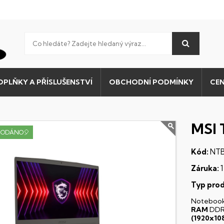
OPLŇKY A PŘÍSLUŠENSTVÍ
OBCHODNÍ PODMÍNKY
CEN
MSI 
RODÁNO🎈
Kód:
NTB
Záruka:
1
Typ prod
Noteboo
RAM
DDR
(1920x10