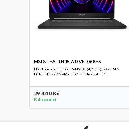
MSI STEALTH 15 A13VF-068ES
Notebook - Intel Core i7-13620H (4,9GHz), 16GB RAM
Rychlý náhled
DDR5, 1TB SSD NVMe, 15,6" LED IPS Full HD...
29 440 Kč
K dispozici