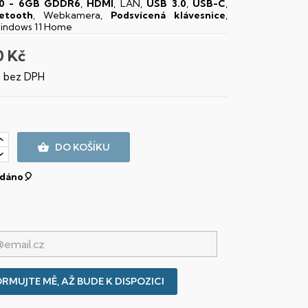
0 - 6GB GDDR6
,
HDMI
, LAN,
USB 3.0
,
USB-C
,
etooth
, Webkamera,
Podsvícená klávesnice
,
Windows 11 Home
0 Kč
č bez DPH

DO KOŠÍKU
dáno🎈
RMUJTE MĚ, AŽ BUDE K DISPOZICI