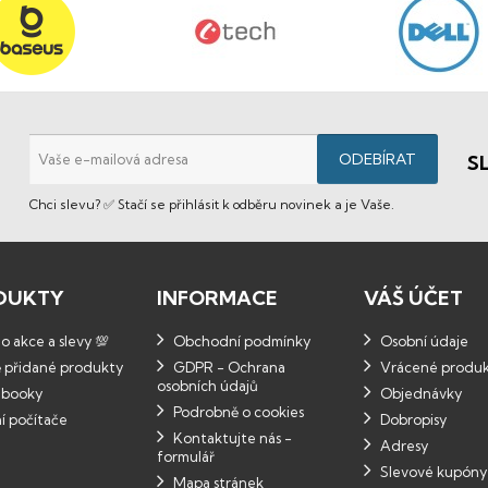
S
Chci slevu? ✅ Stačí se přihlásit k odběru novinek a je Vaše.
DUKTY
INFORMACE
VÁŠ ÚČET
 akce a slevy 💯
Obchodní podmínky
Osobní údaje
 přidané produkty
GDPR - Ochrana
Vrácené produ
osobních údajů
booky
Objednávky
Podrobně o cookies
í počítače
Dobropisy
Kontaktujte nás -
Adresy
formulář
Slevové kupóny
Mapa stránek