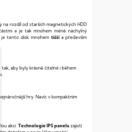
rý na rozdíl od starších magnetických HDD
oučástmi a je tak mnohem méně náchylný
vy je tento disk mnohem
tišší
a především
 tak, aby byly krásně čitelné i během
k.
 nejnáročnější hry. Navíc v kompaktním
lou akci.
Technologie IPS panelu
zajistí