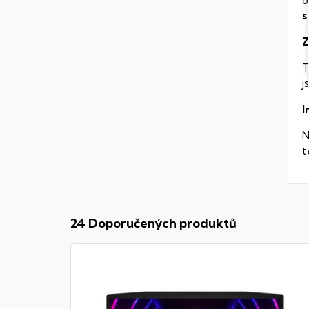
o
s
Z
T
j
I
N
t
24 Doporučených produktů