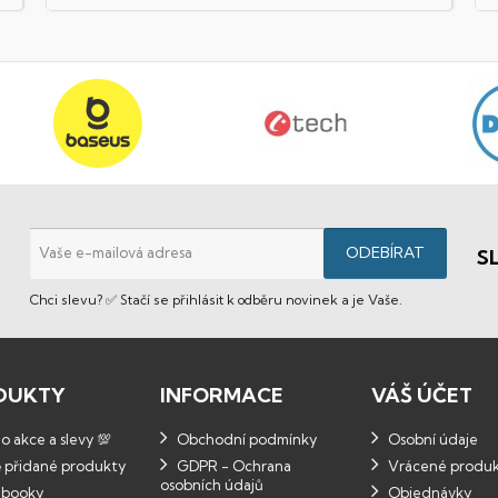
S
Chci slevu? ✅ Stačí se přihlásit k odběru novinek a je Vaše.
DUKTY
INFORMACE
VÁŠ ÚČET
 akce a slevy 💯
Obchodní podmínky
Osobní údaje
 přidané produkty
GDPR - Ochrana
Vrácené produ
osobních údajů
booky
Objednávky