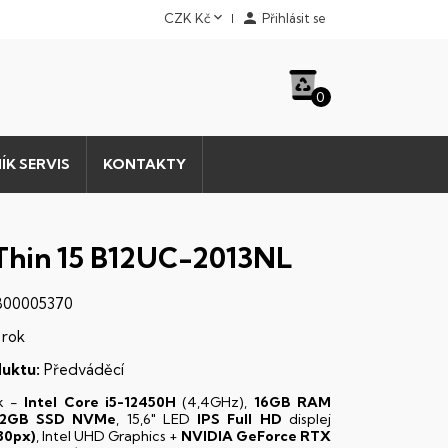


CZK Kč
Přihlásit se
0
ÍK SERVIS
KONTAKTY
Thin 15 B12UC-2013NL
00005370
 rok
uktu:
Předváděcí
k -
Intel Core i5-12450H
(4,4GHz),
16GB RAM
12GB SSD NVMe
, 15,6" LED
IPS
Full HD
displej
80px)
, Intel UHD Graphics +
NVIDIA GeForce RTX