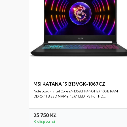
MSI KATANA 15 B13VGK-1867CZ
Notebook - Intel Core i7-13620H (4,9GHz), 16GB RAM
Rychlý náhled
DDR5, 1TB SSD NVMe, 15,6" LED IPS Full HD...
25 750 Kč
K dispozici