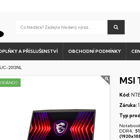
OPLŇKY A PŘÍSLUŠENSTVÍ
OBCHODNÍ PODMÍNKY
CEN
12UC-2013NL
MSI 
RODÁNO🎈
Kód:
NTB
Záruka:
1
Typ prod
Noteboo
DDR4,
5
(1920x10