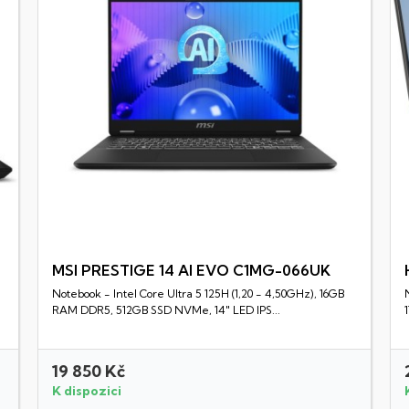
MSI PRESTIGE 14 AI EVO C1MG-066UK
Notebook - Intel Core Ultra 5 125H (1,20 - 4,50GHz), 16GB
Rychlý náhled
RAM DDR5, 512GB SSD NVMe, 14" LED IPS...
19 850 Kč
K dispozici