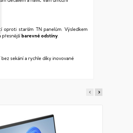
ším detailem a navíc Vám umožní
stí oproti starším TN panelům. Výsledkem
 přesnější
barevné odstíny
.
í bez sekání a rychle díky inovované
MSI BR
Notebook -
RAM DDR5, {