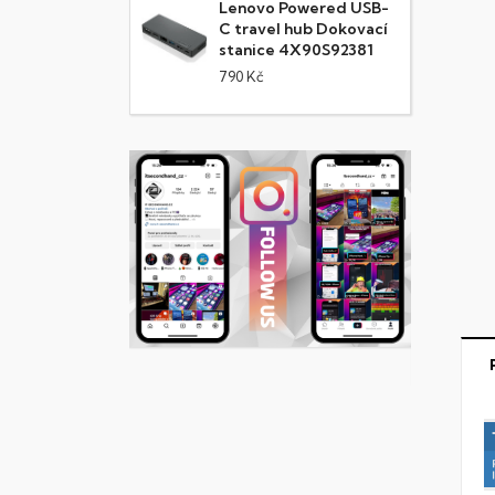
Lenovo Powered USB-
C travel hub Dokovací
stanice 4X90S92381
790 Kč