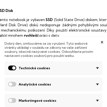
SD Disk
ento notebook je vybaven
SSD
(Solid State Drive) diskem, kte
Hard Disk Drive) disků nedisponuje žádnými pohyblivými s
 mechanickému poškození. Díky použití elektronické sousta
abízí mnohem
rychlejší
práci s daty.
×
Dobrý den, omlouváme se za vyrušení. Tyto webové
odsvícená klávesnice
stránky ukládají v souladu se zákony na vaše zařízení
soubory, obecně nazývané cookies. Odsouhlaste prosím
ntegrovaný systém úsporných LED diod osvítí jednotlivé klávesy
nastavení cookies souborů pro použití webu.
emné noci, stále však decentně, aby nikterak nedráždily Váš zra
Technické cookies
SI Thin
erní počítač s kvalitní klávesnicí a 3D zvukem, který utáhne i ty
enkém těle.
Analytické cookies
bnovovací frekvence 144 Hz
Marketingové cookies
anel s obnovovací frekvencí
144 Hz
, který nabízí dokonale plynu