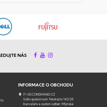
LEDUJTE NÁS
INFORMACE O OBCHODU

IT-SECONDHAND.CZ
Sídlo společnosti: Nádražní 142/20
kty
Kanceláře a osobní odběr: Mlýnská