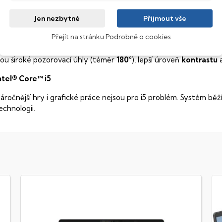
pravdu nádherné barvy, ostře čistý obraz s každým sebejemněj
ledovat obraz z jakéhokoliv úhlu
.
Jen nezbytné
Přijmout vše
obrazovací technologie IPS
Přejít na stránku Podrobně o cookies
ekuté krystaly disponují zcela odlišnou světelnou propustno
sou široké pozorovací úhly (téměr
180°
), lepší úroveň
kontrastu
a
ntel® Core™ i5
áročnější hry i grafické práce nejsou pro i5 problém. Systém běž
echnologii.