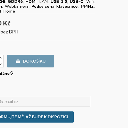
4GB GDDR6
,
HDMI
, LAN,
USB 3.0
,
USB-C
, Wifi,
h
, Webkamera,
Podsvícená klávesnice
,
144Hz,
11 Home
0 Kč
č bez DPH

DO KOŠÍKU
dáno🎈
RMUJTE MĚ, AŽ BUDE K DISPOZICI