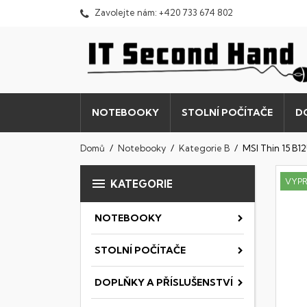
Zavolejte nám:
+420 733 674 802
NOTEBOOKY
STOLNÍ POČÍTAČE
D
Domů
Notebooky
Kategorie B
MSI Thin 15 B

VYP
KATEGORIE
NOTEBOOKY
STOLNÍ POČÍTAČE
DOPLŇKY A PŘÍSLUŠENSTVÍ