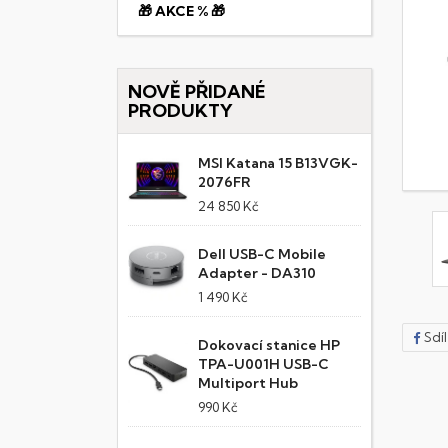
🎁 AKCE % 🎁
NOVĚ PŘIDANÉ
PRODUKTY
MSI Katana 15 B13VGK-
2076FR
24 850 Kč
Dell USB-C Mobile
Adapter - DA310
1 490 Kč
Sdí
Dokovací stanice HP
TPA-U001H USB-C
Multiport Hub
990 Kč