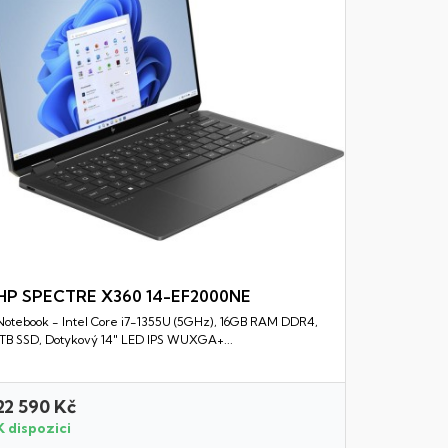
HP SPECTRE X360 14-EF2000NE
Notebook - Intel Core i7-1355U (5GHz), 16GB RAM DDR4,
Rychlý náhled
1TB SSD, Dotykový 14" LED IPS WUXGA+...
22 590 Kč
22 350 
K dispozici
K dispozi