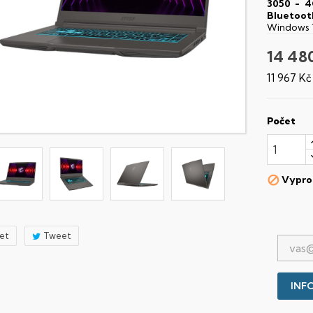
3050 - 
Bluetoot
Windows 
14 48
11 967 K
Počet
Vypro

let
Tweet
INFO