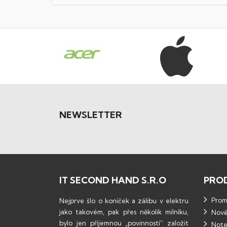
NEWSLETTER
IT SECOND HAND S.R.O
PRO
Promo
Nejprve šlo o koníček a zálibu v elektru
jako takovém, pak přes několik milníku,
Nově
bylo jen příjemnou „povinností“ založit
Note