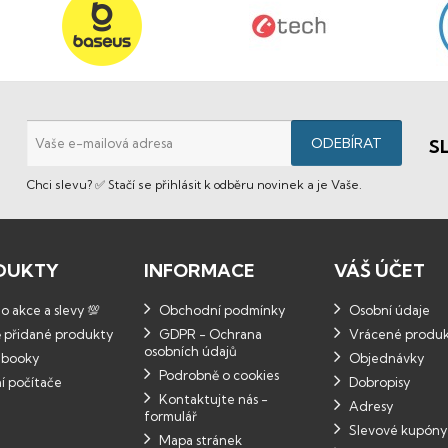
S
Chci slevu? ✅ Stačí se přihlásit k odběru novinek a je Vaše.
DUKTY
INFORMACE
VÁŠ ÚČET
 akce a slevy 💯
Obchodní podmínky
Osobní údaje
 přidané produkty
GDPR - Ochrana
Vrácené produ
osobních údajů
booky
Objednávky
Podrobně o cookies
í počítače
Dobropisy
Kontaktujte nás -
Adresy
formulář
Slevové kupóny
Mapa stránek