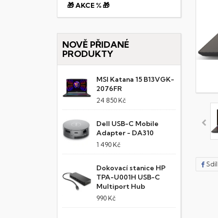
🎁 AKCE % 🎁
NOVĚ PŘIDANÉ
PRODUKTY
MSI Katana 15 B13VGK-
2076FR
24 850 Kč
Dell USB-C Mobile
Adapter - DA310
1 490 Kč
Sdí
Dokovací stanice HP
TPA-U001H USB-C
Multiport Hub
990 Kč