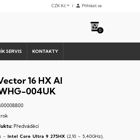


CZK Kč
Přihlásit se
0
ÍK SERVIS
KONTAKTY
Vector 16 HX AI
WHG-004UK
00008800
 rok
uktu:
Předváděcí
k -
Intel Core Ultra 9 275HX
(2,10 - 5,40GHz),