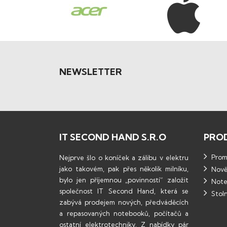
NEWSLETTER
IT SECOND HAND S.R.O
PRO
Promo
Nejprve šlo o koníček a zálibu v elektru
jako takovém, pak přes několik milníku,
Nově
bylo jen příjemnou „povinností“ založit
Note
společnost IT Second Hand, která se
Stoln
zabývá prodejem nových, předváděcích
a repasovaných notebooků, počítačů a
ostatní elektrotechniky. Z nabídky pár