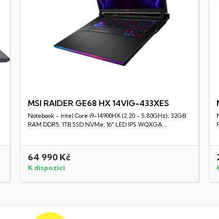
MSI RAIDER GE68 HX 14VIG-433XES
Notebook - Intel Core i9-14900HX (2,20 - 5,80GHz), 32GB
Rychlý náhled
RAM DDR5, 1TB SSD NVMe, 16" LED IPS WQXGA...
64 990 Kč
K dispozici