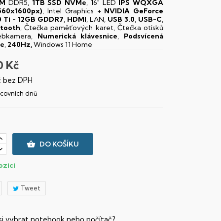
AM
DDR5,
1TB SSD NVMe
, 16" LED
IPS
WQXGA
560x1600px)
, Intel Graphics +
NVIDIA GeForce
 Ti - 12GB GDDR7
,
HDMI
, LAN,
USB 3.0
,
USB-C
,
etooth
, Čtečka paměťových karet, Čtečka otisků
Webkamera,
Numerická klávesnice
,
Podsvícená
ce
,
240Hz,
Windows 11 Home
0 Kč
č bez DPH
racovních dnů

DO KOŠÍKU
ozici
Tweet
 si vybrat notebook nebo počítač?