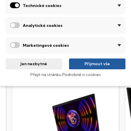
ntegrovaný systém úsporných LED diod osvítí jednotlivé klávesy
Technické cookies
emné noci, stále však decentně, aby nikterak nedráždily Váš zra
obrazovací technologie IPS
Analytické cookies
ekuté krystaly disponují zcela odlišnou světelnou propustno
sou široké pozorovací úhly (téměr
180°
), lepší úroveň
kontrastu
a
Marketingové cookies
Jen nezbytné
Přijmout vše
Přejít na stránku Podrobně o cookies