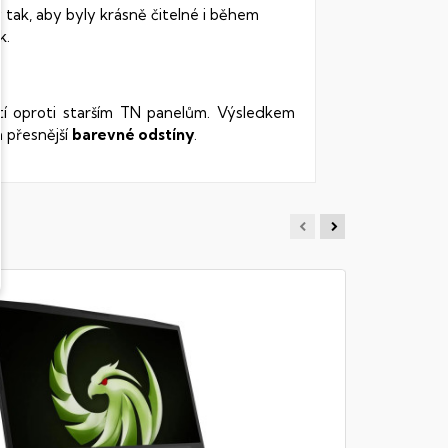
 tak, aby byly krásně čitelné i během
k.
stí oproti starším TN panelům. Výsledkem
 přesnější
barevné odstíny
.
MSI VEC
Notebook - 
RAM DDR5, 1