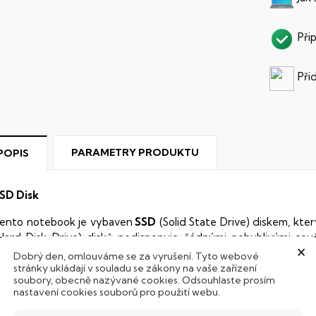
Při
Při
PARAMETRY PRODUKTU
POPIS
SD Disk
ento notebook je vybaven
SSD
(Solid State Drive) diskem, kte
Hard Disk Drive) disků nedisponuje žádnými pohyblivými s
×
 mechanickému poškození. Díky použití elektronické sousta
Dobrý den, omlouváme se za vyrušení. Tyto webové
stránky ukládají v souladu se zákony na vaše zařízení
abízí mnohem
rychlejší
práci s daty.
soubory, obecně nazývané cookies. Odsouhlaste prosím
nastavení cookies souborů pro použití webu.
odsvícená klávesnice