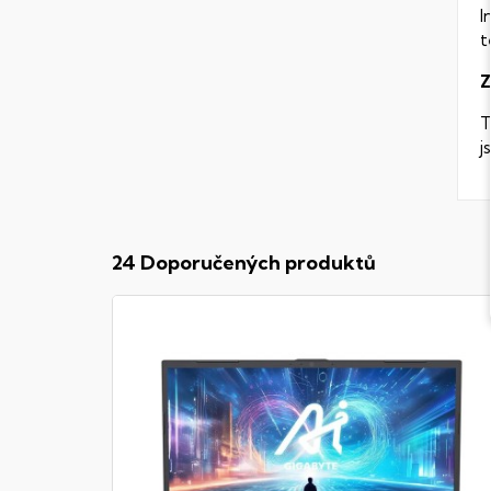
I
t
Z
T
j
24 Doporučených produktů