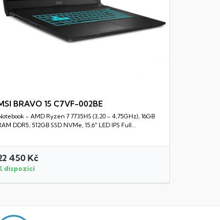
MSI BRAVO 15 C7VF-002BE
Notebook - AMD Ryzen 7 7735HS (3,20 - 4,75GHz), 16GB
Rychlý náhled
RAM DDR5, 512GB SSD NVMe, 15,6" LED IPS Full...
22 450 Kč
54 990
K dispozici
K dispozi