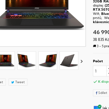
32GB R
displej
(2
RTX 5070
Wifi,
Blu
prstů, 
klávesni
46 99
38 835 K
🚚 3 - 5 p
Počet
K disp

let
Tweet
Sdílet
Jak