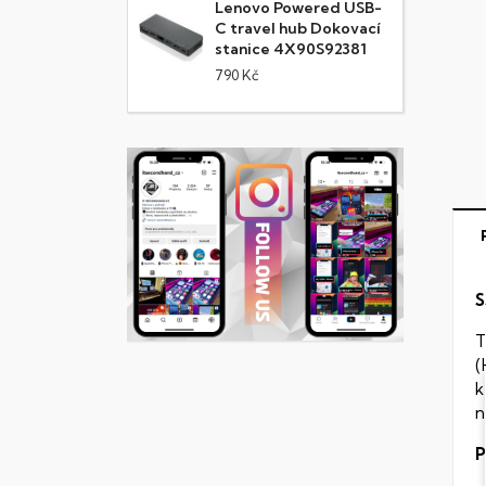
Lenovo Powered USB-
C travel hub Dokovací
stanice 4X90S92381
790 Kč
S
T
(
k
n
P