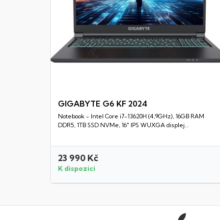
GIGABYTE G6 KF 2024
Notebook - Intel Core i7-13620H (4,9GHz), 16GB RAM
Rychlý náhled
DDR5, 1TB SSD NVMe, 16" IPS WUXGA displej...
23 990 Kč
K dispozici