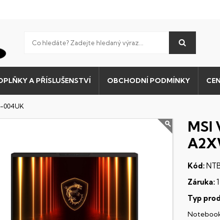
OPLŇKY A PŘÍSLUŠENSTVÍ
OBCHODNÍ PODMÍNKY
CEN
G-004UK
MSI 
A2X
Kód:
NTB
Záruka:
1
Typ prod
Noteboo