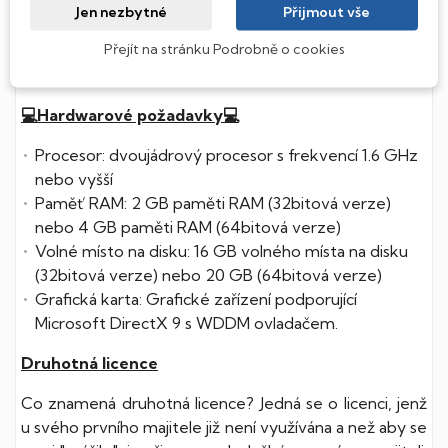
Jen nezbytné
Přijmout vše
Přejít na stránku Podrobně o cookies
Pokyny k instalaci a následné aktivaci, spolu se souborem
k instalaci Vám budou po objednávce zaslány e-mailem.
💻Hardwarové požadavky💻
Procesor: dvoujádrový procesor s frekvencí 1.6 GHz
nebo vyšší
Paměť RAM: 2 GB paměti RAM (32bitová verze)
nebo 4 GB paměti RAM (64bitová verze)
Volné místo na disku: 16 GB volného místa na disku
(32bitová verze) nebo 20 GB (64bitová verze)
Grafická karta: Grafické zařízení podporující
Microsoft DirectX 9 s WDDM ovladačem.
Druhotná licence
Co znamená druhotná licence? Jedná se o licenci, jenž
u svého prvního majitele již není využívána a než aby se