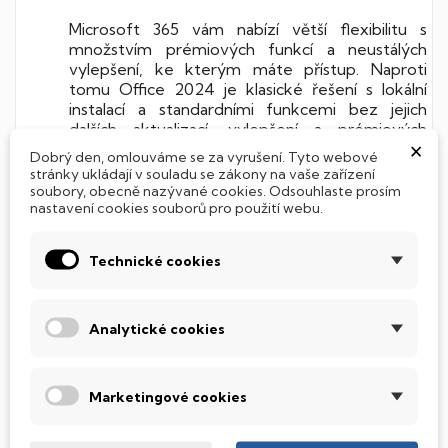
Microsoft 365 vám nabízí větší flexibilitu s
množstvím prémiových funkcí a neustálých
vylepšení, ke kterým máte přístup. Naproti
tomu Office 2024 je klasické řešení s lokální
instalací a standardními funkcemi bez jejich
dalších aktualizací, vylepšení a prémiových
×
funkcí, které jsou k dispozici v cloudu Microsoft
Dobrý den, omlouváme se za vyrušení. Tyto webové
365. Pokud nejste připraveni na přechod ke
stránky ukládají v souladu se zákony na vaše zařízení
cloudovému řešení s předplatným Office
soubory, obecně nazývané cookies. Odsouhlaste prosím
nastavení cookies souborů pro použití webu.
Microsoft 365, nebo nechcete využívat toto
pokročilé řešení, pak je pro vás připravena
klasická sada Microsoft Office 2024 pro
Technické cookies
domácnosti a podnikatele, která je určena pro
rodiny a malé firmy vyžadující klasické aplikace
Office a email.
Analytické cookies
Podporované jazyky?
Multijazyčná verze. Všechny evropské jazyky
Marketingové cookies
všetně CZ/SK, vše nastavíte později v samotné
Office sadě