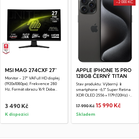
-2 000 KČ
MSI MAG 274CXF 27"
APPLE IPHONE 15 PRO
128GB ČERNÝ TITAN
Monitor - 27" VAFull HD displej
(1920x1080px), Frekvence 280
Stav produktu: Výborný 📱
Hz, Formát obrazu 16:9, Doba
smartphone • 6,1" Super Retina
odezvy...
XDR OLED 2556 × 1179 (120Hz) •
operační...
15 990 Kč
3 490 Kč
17 990 Kč
K dispozici
Skladem