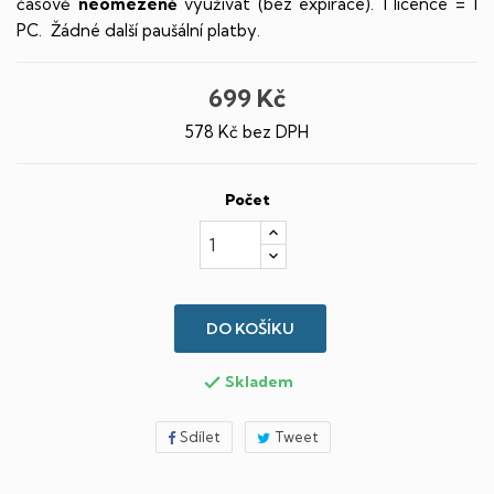
časově
neomezeně
využívat (bez expirace). 1 licence = 1
PC. Žádné další paušální platby.
699 Kč
578 Kč bez DPH
Počet
DO KOŠÍKU
Skladem

Sdílet
Tweet