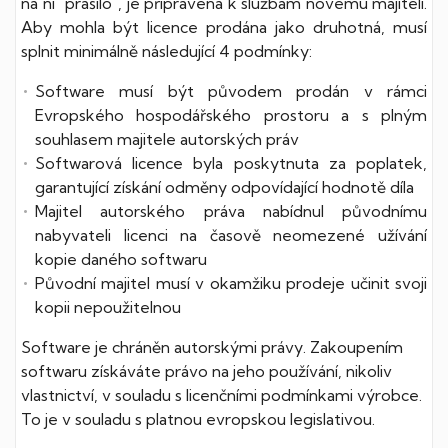
na ni "prášilo", je připravena k službám novému majiteli.
Aby mohla být licence prodána jako druhotná, musí
splnit minimálně následující 4 podmínky:
Software musí být původem prodán v rámci
Evropského hospodářského prostoru a s plným
souhlasem majitele autorských práv
Softwarová licence byla poskytnuta za poplatek,
garantující získání odměny odpovídající hodnotě díla
Majitel autorského práva nabídnul původnímu
nabyvateli licenci na časově neomezené užívání
kopie daného softwaru
Původní majitel musí v okamžiku prodeje učinit svoji
kopii nepoužitelnou
Software je chráněn autorskými právy. Zakoupením
softwaru získáváte právo na jeho používání, nikoliv
vlastnictví, v souladu s licenčními podmínkami výrobce.
To je v souladu s platnou evropskou legislativou.