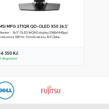
MSI MPG 271QR QD-OLED X50 26,5"
Monitor - 26,5" OLED WQHD displej (2560x1440px),
Rychlý náhled
Frekvence 500 Hz, Formát obrazu 16:9, Doba...
14 550 Kč
7 990 K
K dispozici
K dispozi