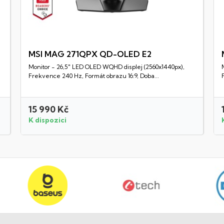
MSI MAG 271QPX QD-OLED E2
Monitor - 26,5" LED OLED WQHD displej (2560x1440px),
Rychlý náhled
Frekvence 240 Hz, Formát obrazu 16:9, Doba...
15 990 Kč
K dispozici