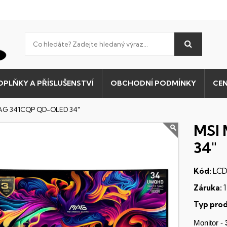
OPLŇKY A PŘÍSLUŠENSTVÍ
OBCHODNÍ PODMÍNKY
CEN
AG 341CQP QD-OLED 34"
MSI
34"
Kód:
LCD
Záruka:
1
Typ prod
Monitor -