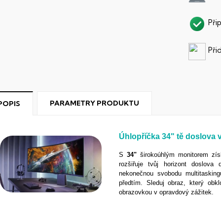
Při
Při
PARAMETRY PRODUKTU
POPIS
Úhlopříčka
34"
tě doslova 
S
34"
širokoúhlým monitorem zís
rozšiřuje tvůj horizont doslova
nekonečnou svobodu multitasking
předtím. Sleduj obraz, který ob
obrazovkou v opravdový zážitek.