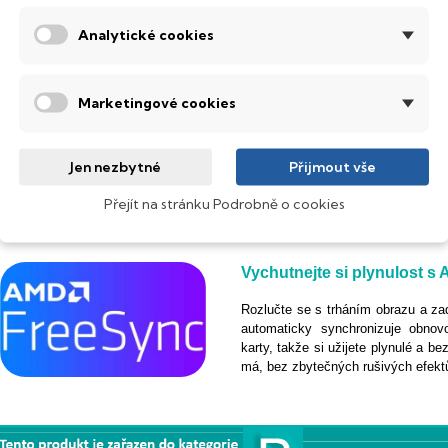
bez šmouh i při rychlé akci. Ideál
jak
skutečně
vypadá
, v
reálném
č
Analytické cookies
Široká konektivita pro sna
Marketingové cookies
Díky rozhraním
HDMI, DisplayPor
nebo konzoli a užiješ si ostrý obr
Jen nezbytné
Přijmout vše
navíc vybaven porty jako
USB 2.
zařízení přímo k obrazovce. Vše, c
Přejít na stránku Podrobně o cookies
Vychutnejte si plynulost 
Rozlučte se s trháním obrazu a z
automaticky synchronizuje obnov
karty, takže si užijete plynulé a be
má, bez zbytečných rušivých efekt