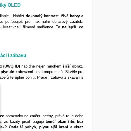
díky OLED
ispleji. Nabízí
dokonalý kontrast, živé barvy a
co potřebuješ pro maximální obrazový zážitek.
e, kreativce i filmové nadšence.
To nejlepší, co
áci i zábavu
px (UWQHD)
nabídne nejen mnohem
širší
obraz
,
a
plynulé
zobrazení
bez kompromisů. Skvělé pro
áběrů tě úplně pohltí. Práce i zábava získávají s
kce
obrazovky na změnu scény, právě to je doba
 že každý pixel reaguje
téměř
okamžitě
,
bez
edek?
Ostřejší
pohyb
,
plynulejší
hraní
a obraz