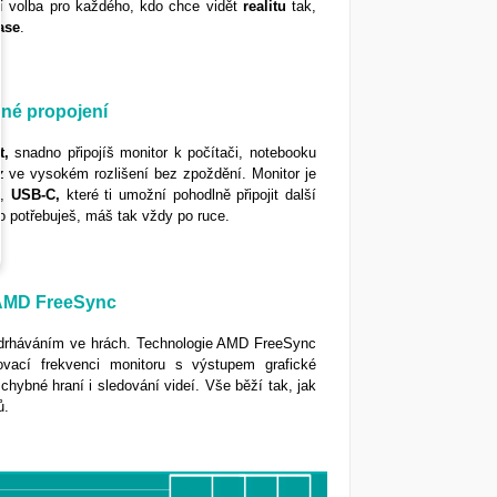
ní volba pro každého, kdo chce vidět
realitu
tak,
ase
.
dné propojení
t,
snadno připojíš monitor k počítači, notebooku
az ve vysokém rozlišení bez zpoždění. Monitor je
0
,
USB-C,
které ti umožní pohodlně připojit další
o potřebuješ, máš tak vždy po ruce.
s AMD FreeSync
adrháváním ve hrách. Technologie AMD FreeSync
ovací frekvenci monitoru s výstupem grafické
zchybné hraní i sledování videí. Vše běží tak, jak
ů.