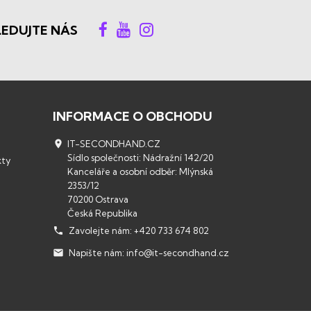
LEDUJTE NÁS
INFORMACE O OBCHODU

IT-SECONDHAND.CZ
Sídlo společnosti: Nádražní 142/20
kty
Kanceláře a osobní odběr: Mlýnská
2353/12
70200 Ostrava
Česká Republika

Zavolejte nám:
+420 733 674 802

Napište nám:
info@it-secondhand.cz