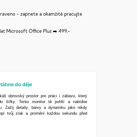
praveno - zapnete a okamžitě pracujte
dat Microsoft Office Plus ➡️ 499,-
vtáhne do děje
káš obrovský prostor pro práci i zábavu, který
 do šířky. Tento monitor tě pohltí a nabídne
u. Zažij detaily, barvy a dynamiku jako nikdy
klopí tvůj zrak a promění každou sekundu před