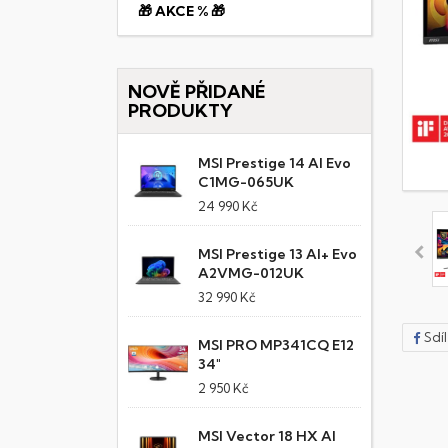
🎁 AKCE % 🎁
NOVĚ PŘIDANÉ
PRODUKTY
MSI Prestige 14 AI Evo
C1MG-065UK
24 990 Kč
MSI Prestige 13 AI+ Evo
A2VMG-012UK
32 990 Kč
Sdí
MSI PRO MP341CQ E12
34"
2 950 Kč
MSI Vector 18 HX AI