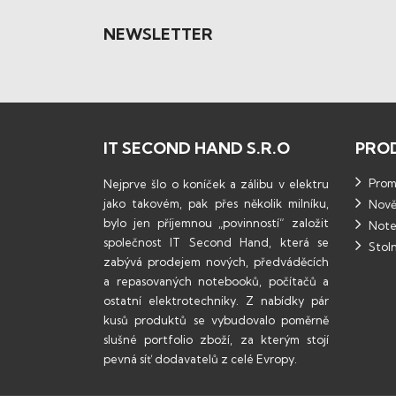
NEWSLETTER
IT SECOND HAND S.R.O
PRO
Promo
Nejprve šlo o koníček a zálibu v elektru
jako takovém, pak přes několik milníku,
Nově
bylo jen příjemnou „povinností“ založit
Note
společnost IT Second Hand, která se
Stoln
zabývá prodejem nových, předváděcích
a repasovaných notebooků, počítačů a
ostatní elektrotechniky. Z nabídky pár
kusů produktů se vybudovalo poměrně
slušné portfolio zboží, za kterým stojí
pevná síť dodavatelů z celé Evropy.