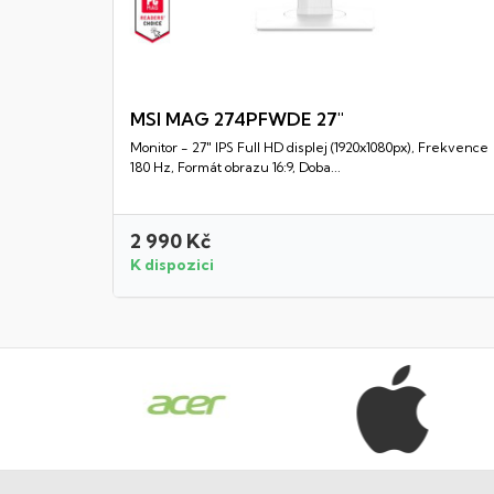
MSI MAG 274PFWDE 27"
Monitor - 27" IPS Full HD displej (1920x1080px), Frekvence
Rychlý náhled
180 Hz, Formát obrazu 16:9, Doba...
2 990 Kč
K dispozici