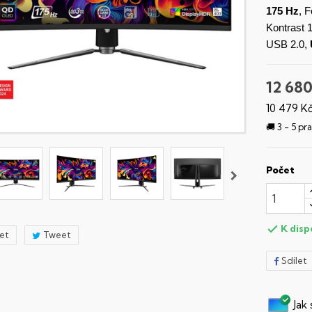
175 Hz
, 
Kontrast 
USB 2.0,
12 680
10 479 K
🚚 3 - 5 p
Počet
K disp

let
Tweet
Sdílet
Jak