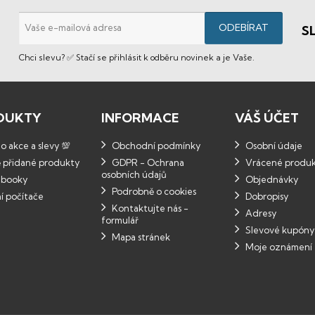
S
Chci slevu? ✅ Stačí se přihlásit k odběru novinek a je Vaše.
DUKTY
INFORMACE
VÁŠ ÚČET
 akce a slevy 💯
Obchodní podmínky
Osobní údaje
 přidané produkty
GDPR - Ochrana
Vrácené produ
osobních údajů
booky
Objednávky
Podrobně o cookies
í počítače
Dobropisy
Kontaktujte nás -
Adresy
formulář
Slevové kupóny
Mapa stránek
Moje oznámení