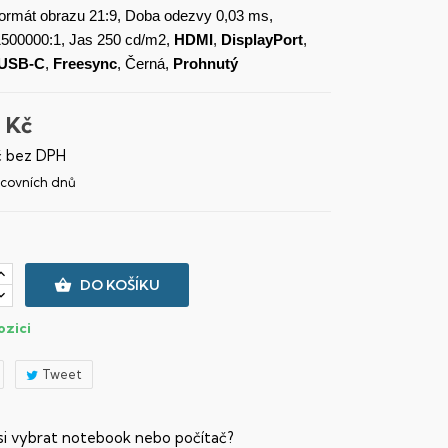
Formát obrazu 21:9, Doba odezvy 0,03 ms,
1500000:1, Jas 250 cd/m2,
HDMI
,
DisplayPort
,
USB-C
,
Freesync
, Černá,
Prohnutý
 Kč
č bez DPH
racovních dnů

DO KOŠÍKU
ozici
Tweet
 si vybrat notebook nebo počítač?