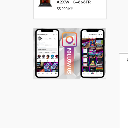
A2XWHG-866FR
55 990 Kč