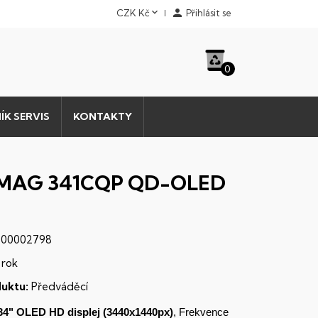


CZK Kč
Přihlásit se
0
ÍK SERVIS
KONTAKTY
 MAG 341CQP QD-OLED
00002798
 rok
uktu:
Předváděcí
34"
OLED
HD
displej
(3440x1440px)
, Frekvence