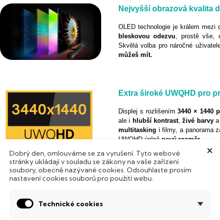
Nejvyšší obrazová kvalita 
OLED technologie je králem mezi d
bleskovou odezvu
, prostě vše, 
Skvělá volba pro náročné uživatel
můžeš mít.
Extra široké UWQHD pro pr
Displej s rozlišením
3440 × 1440 
ale i
hlubší
kontrast
,
živé
barvy
multitasking
i filmy, a panorama z
UWQHD úplně
nový
rozměr
.
×
Dobrý den, omlouváme se za vyrušení. Tyto webové
stránky ukládají v souladu se zákony na vaše zařízení
soubory, obecně nazývané cookies. Odsouhlaste prosím
Odezva
0,03 ms
mění vše
nastavení cookies souborů pro použití webu.
Čím nižší číslo, tím
rychlejší
rea
Technické cookies
odezvy. Odezva
0,03 ms
znamená,
zpoždění
nebo rozmazání. Výsl