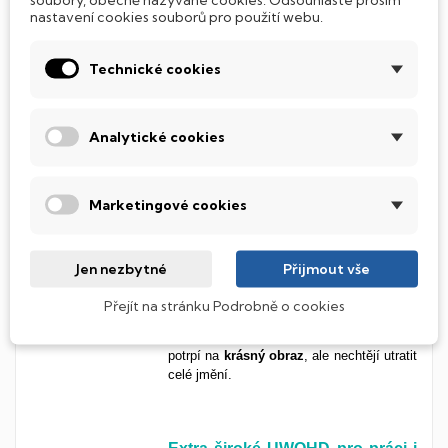
nastavení cookies souborů pro použití webu.
rozšiřuje tvůj horizont doslova do šířky.
Tento monitor tě pohltí a nabídne
nekonečnou svobodu multitaskingu. Zažij
Technické cookies
detaily, barvy a dynamiku jako nikdy
předtím. Sleduj obraz, který obklopí tvůj
zrak a promění každou sekundu před
obrazovkou v opravdový zážitek.
Analytické cookies
Marketingové cookies
Hluboké kontrasty s VA
technologií
VA panel přináší
nádherný
obraz
Jen nezbytné
Přijmout vše
díky
výrazným barvám a perfektní čeré
,
kterou oceníš hlavně při sledování filmů,
Přejít na stránku Podrobně o cookies
práci ve tmě nebo při dlouhých večerech
při hrání her. Ideální pro uživatele, kteří so
potrpí na
krásný
obraz
, ale nechtějí utratit
celé jmění.