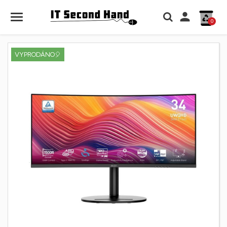

0
VYPRODÁNO🎈