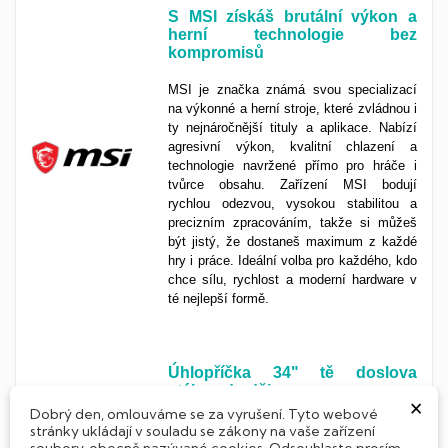
S MSI získáš brutální výkon a
herní technologie bez
kompromisů
MSI je značka známá svou specializací
na výkonné a herní stroje, které zvládnou i
ty nejnáročnější tituly a aplikace. Nabízí
agresivní výkon, kvalitní chlazení a
technologie navržené přímo pro hráče i
tvůrce obsahu. Zařízení MSI bodují
rychlou odezvou, vysokou stabilitou a
precizním zpracováním, takže si můžeš
být jistý, že dostaneš maximum z každé
hry i práce. Ideální volba pro každého, kdo
chce sílu, rychlost a moderní hardware v
té nejlepší formě.
Úhlopříčka
34"
tě doslova
vtáhne do děje
×
Dobrý den, omlouváme se za vyrušení. Tyto webové
S
34"
širokoúhlým monitorem získáš
stránky ukládají v souladu se zákony na vaše zařízení
soubory, obecně nazývané cookies. Odsouhlaste prosím
obrovský prostor pro práci i zábavu, který