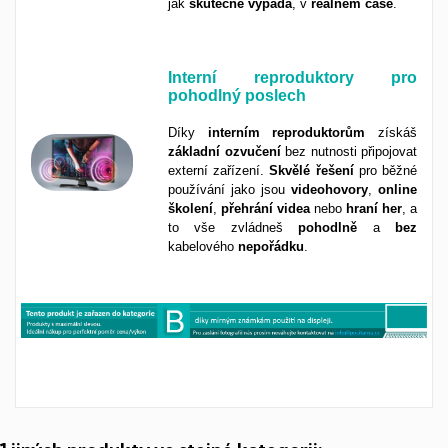
jak
skutečně
vypadá
, v
reálném
čase
.
Interní reproduktory pro
pohodlný poslech
Díky
interním
reproduktorům
získáš
základní
ozvučení
bez nutnosti připojovat
externí zařízení.
Skvělé
řešení
pro běžné
používání jako jsou
videohovory
,
online
školení
,
přehrání
videa
nebo
hraní
her
, a
to vše zvládneš
pohodlně
a
bez
kabelového
nepořádku
.