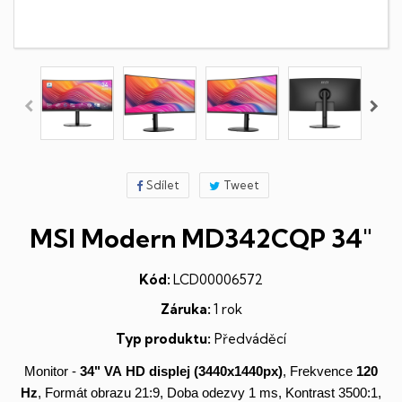
Sdílet
Tweet
MSI Modern MD342CQP 34"
Kód:
LCD00006572
Záruka:
1 rok
Typ produktu:
Předváděcí
Monitor -
34" VA
HD
displej
(3440x1440px)
, Frekvence
120
Hz
, Formát obrazu 21:9, Doba odezvy 1 ms, Kontrast 3500:1,