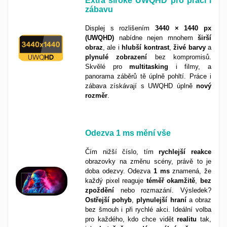
Extra široké UWQHD pro práci i
zábavu
Displej s rozlišením
3440 × 1440 px
(UWQHD)
nabídne nejen mnohem
širší
obraz
, ale i
hlubší
kontrast
,
živé
barvy
a
plynulé
zobrazení
bez kompromisů.
Skvělé pro
multitasking
i filmy, a
panorama záběrů tě úplně pohltí. Práce i
zábava získávají s UWQHD úplně
nový
rozměr
.
Odezva
1 ms
mění vše
Čím nižší číslo, tím
rychlejší
reakce
obrazovky na změnu scény, právě to je
doba odezvy. Odezva
1 ms
znamená, že
každý pixel reaguje
téměř
okamžitě
,
bez
zpoždění
nebo rozmazání. Výsledek?
Ostřejší
pohyb
,
plynulejší
hraní
a obraz
bez šmouh i při rychlé akci. Ideální volba
pro každého, kdo chce vidět
realitu
tak,