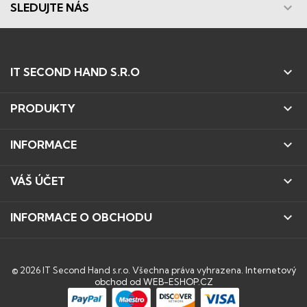

SLEDUJTE NÁS

IT SECOND HAND S.R.O

PRODUKTY

INFORMACE

VÁŠ ÚČET

INFORMACE O OBCHODU
© 2026 IT Second Hand s.r.o. Všechna práva vyhrazena.
Internetový
obchod od WEB-ESHOP.CZ