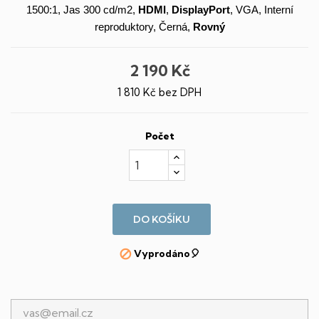
1500:1, Jas 300 cd/m2,
HDMI
,
DisplayPort
, VGA, Interní
reproduktory, Černá,
Rovný
2 190 Kč
1 810 Kč bez DPH
Počet
DO KOŠÍKU
Vyprodáno🎈
