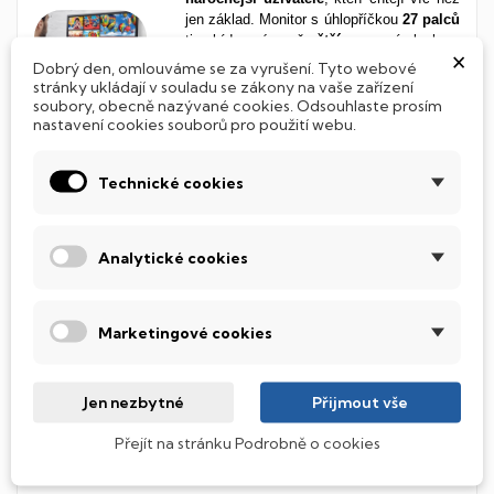
jen základ. Monitor s úhlopříčkou
27 palců
ti nabídne výrazně
větší
pracovní plochu a
×
pohodlí
při práci i zábavě. Skvělý pro
Dobrý den, omlouváme se za vyrušení. Tyto webové
úpravy fotek, sledování filmů, hraní her i
stránky ukládají v souladu se zákony na vaše zařízení
každodenní práci ve více oknech
soubory, obecně nazývané cookies. Odsouhlaste prosím
nastavení cookies souborů pro použití webu.
najednou.
Ideální velikost
, pokud chceš
posunout svůj zážitek na
vyšší
úroveň
bez
kompromisů
.
Technické cookies
Živé barvy a široké úhly s IPS
Analytické cookies
panelem
IPS panel ti zaručí
věrné barvy a skvělou
čitelnost z každého úhlu
. Ideální volba
Marketingové cookies
pro každého, kdo to s obrazem myslí
vážně, ať už pracuješ s grafikou, hraješ
hry, nebo chceš jednoduše kvalitní obraz
Jen nezbytné
Přijmout vše
při každodenním používání. Spolehlivý
výkon a příjemně ostré barvy tě
Přejít na stránku Podrobně o cookies
nezklamou.