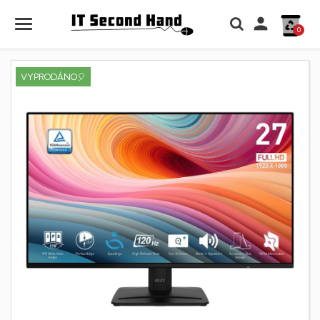

0
VYPRODÁNO🎈