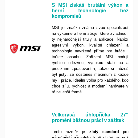
S MSI získáš brutální výkon a
herní technologie bez
kompromisů
MSI je značka známá svou specializací
na výkonné a herní stroje, které zvládnou i
ty nejnáročnější tituly a aplikace. Nabízí
agresivní výkon, kvalitní chlazení a
technologie navržené přímo pro hráče i
tvůrce obsahu. Zařízení MSI bodují
rychlou odezvou, vysokou stabilitou a
precizním zpracováním, takže si můžeš
být jistý, že dostaneš maximum z každé
hry i práce. Ideální volba pro každého, kdo
chce sílu, rychlost a moderní hardware v
té nejlepší formě.
Velkorysá úhlopříčka 27"
promění běžnou práci v zážitek
Tento rozměr je
zlatý
standard
pro
náročnější
uživatele
, kteří chtějí víc než