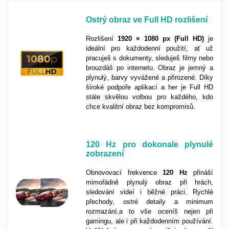
Ostrý obraz ve Full HD rozlišení
Rozlišení
1920 × 1080 px
(Full HD)
je
ideální pro každodenní použití, ať už
pracuješ s dokumenty, sleduješ filmy nebo
brouzdáš po internetu. Obraz je jemný a
plynulý, barvy vyvážené a přirozené. Díky
široké podpoře aplikací a her je Full HD
stále skvělou volbou pro každého, kdo
chce kvalitní obraz bez kompromisů.
120 Hz pro dokonale plynulé
zobrazení
Obnovovací frekvence
120 Hz
přináší
mimořádně plynulý obraz při hrách,
sledování videí i běžné práci. Rychlé
přechody, ostré detaily a minimum
rozmazání,a to vše oceníš nejen při
gamingu, ale i při každodenním používání.