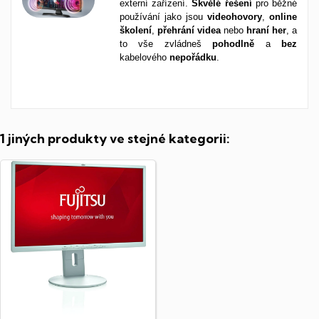
externí zařízení.
Skvělé
řešení
pro běžné
používání jako jsou
videohovory
,
online
školení
,
přehrání
videa
nebo
hraní
her
, a
to vše zvládneš
pohodlně
a
bez
kabelového
nepořádku
.
1 jiných produkty ve stejné kategorii: