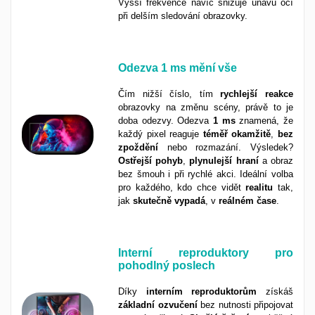
Vyšší frekvence navíc snižuje únavu očí
při delším sledování obrazovky.
Odezva
1 ms
mění vše
Čím nižší číslo, tím
rychlejší
reakce
obrazovky na změnu scény, právě to je
doba odezvy. Odezva
1 ms
znamená, že
každý pixel reaguje
téměř
okamžitě
,
bez
zpoždění
nebo rozmazání. Výsledek?
Ostřejší
pohyb
,
plynulejší
hraní
a obraz
bez šmouh i při rychlé akci. Ideální volba
pro každého, kdo chce vidět
realitu
tak,
jak
skutečně
vypadá
, v
reálném
čase
.
Interní reproduktory pro
pohodlný poslech
Díky
interním
reproduktorům
získáš
základní
ozvučení
bez nutnosti připojovat