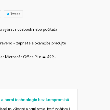
Tweet
 si vybrat notebook nebo počítač?
praveno - zapnete a okamžitě pracujte
dat Microsoft Office Plus ➡️ 499,-
n a herní technologie bez kompromisů
ací na výkonné a herní stroje, které zvládnou i