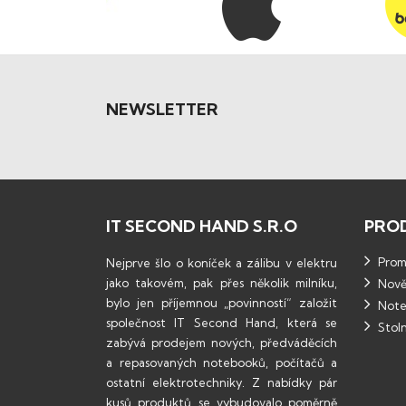
NEWSLETTER
IT SECOND HAND S.R.O
PRO
Promo
Nejprve šlo o koníček a zálibu v elektru
jako takovém, pak přes několik milníku,
Nově
bylo jen příjemnou „povinností“ založit
Note
společnost IT Second Hand, která se
Stoln
zabývá prodejem nových, předváděcích
a repasovaných notebooků, počítačů a
ostatní elektrotechniky. Z nabídky pár
kusů produktů se vybudovalo poměrně