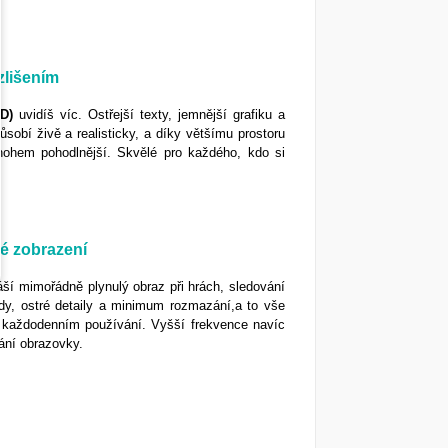
zlišením
D)
uvidíš víc. Ostřejší texty, jemnější grafiku a
sobí živě a realisticky, a díky většímu prostoru
nohem pohodlnější. Skvělé pro každého, kdo si
é zobrazení
áší mimořádně plynulý obraz při hrách, sledování
ody, ostré detaily a minimum rozmazání,a to vše
ři každodenním používání. Vyšší frekvence navíc
vání obrazovky.