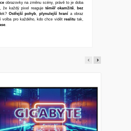
kce
obrazovky na změnu scény, právě to je doba
 že každý pixel reaguje
téměř
okamžitě
,
bez
edek?
Ostřejší
pohyb
,
plynulejší
hraní
a obraz
ní volba pro každého, kdo chce vidět
realitu
tak,
ase
.
MSI MAG
Monitor - 2
160 Hz, For