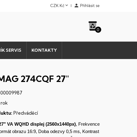


CZK Kč
Přihlásit se
0
ÍK SERVIS
KONTAKTY
MAG 274CQF 27"
00009987
 rok
uktu:
Předváděcí
27" VA
WQHD
displej
(2560x1440px)
, Frekvence
Formát obrazu 16:9, Doba odezvy 0,5 ms, Kontrast