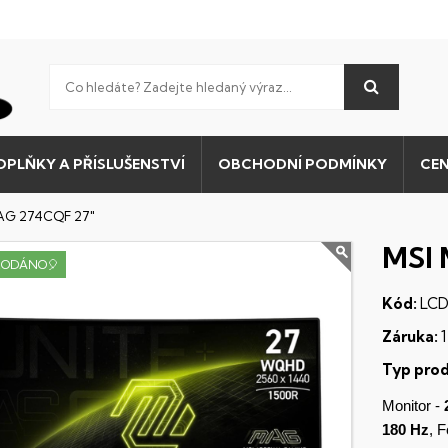
OPLŇKY A PŘÍSLUŠENSTVÍ
OBCHODNÍ PODMÍNKY
CEN
AG 274CQF 27"
MSI 
RODÁNO🎈
Kód:
LCD
Záruka:
1
Typ prod
Monitor -
180 Hz
, 