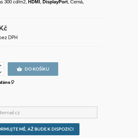
as 300 cd/m2,
HDMI
,
DisplayPort
, Černá,
 Kč
 bez DPH

DO KOŠÍKU
dáno🎈
RMUJTE MĚ, AŽ BUDE K DISPOZICI