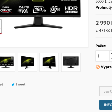
5000:1, J
Prohnutý
2 990
2 471 Kč
Počet
Vypro

let
Tweet
INFO