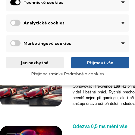
Technické cookies
Analytické cookies
Ještě více detailů s QHD ro
S rozlišením
2560 × 1440 px (QH
bohatší barevné přechody. Obraz pů
Marketingové cookies
na ploše je práce s více okny m
potrpí na kvalitu zobrazení.
Jen nezbytné
Přijmout vše
Přejít na stránku Podrobně o cookies
180 Hz pro dokonale plynul
Obnovovací frekvence
180 Hz
přin
videí i běžné práci. Rychlé přech
oceníš nejen při gamingu, ale i p
snižuje únavu očí při delším sledo
Odezva
0,5 ms
mění vše