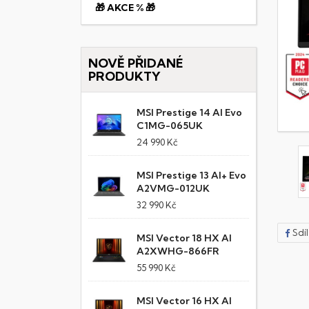
🎁 AKCE % 🎁
NOVĚ PŘIDANÉ
PRODUKTY
MSI Prestige 14 AI Evo
C1MG-065UK
24 990 Kč
MSI Prestige 13 AI+ Evo
A2VMG-012UK
32 990 Kč
Sdí
MSI Vector 18 HX AI
A2XWHG-866FR
55 990 Kč
MSI Vector 16 HX AI