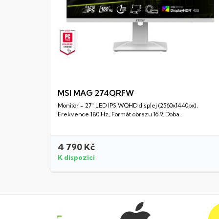
MSI MAG 274QRFW
Monitor - 27" LED IPS WQHD displej (2560x1440px),
Rychlý náhled
Frekvence 180 Hz, Formát obrazu 16:9, Doba...
4 790 Kč
K dispozici