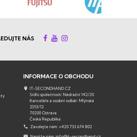
LEDUJTE NÁS
INFORMACE O OBCHODU

IT-SECONDHAND.CZ
Sídlo společnosti: Nádražní 142/20
kty
Kanceláře a osobní odběr: Mlýnská
2353/12
70200 Ostrava
Česká Republika

Zavolejte nám:
+420 733 674 802

Napište nám:
info@it-secondhand.cz