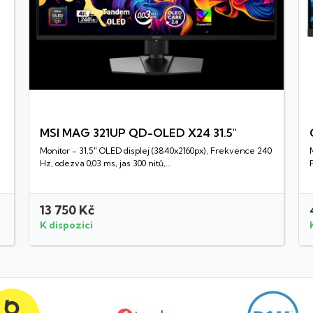
MSI MAG 321UP QD-OLED X24 31.5"
Monitor - 31,5" OLED displej (3840x2160px), Frekvence 240
Rychlý náhled
Hz, odezva 0,03 ms, jas 300 nitů,...
13 750 Kč
K dispozici