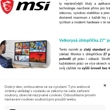
ty nejnáročnější tituly a aplikac
technologie navržené přímo pro hrá
odezvou, vysokou stabilitou a prec
dostaneš maximum z každé hry i pr
rychlost a moderní hardware v té ne
Velkorysá úhlopříčka 27" p
Tento rozměr je
zlatý
standard
p
základ. Monitor s úhlopříčkou
27 p
pohodlí
při práci i zábavě. Skvělý
každodenní práci ve více oknech 
svůj zážitek na
vyšší
úroveň
bez
×
Dobrý den, omlouváme se za vyrušení. Tyto webové
Hluboké kontrasty s VA tec
stránky ukládají v souladu se zákony na vaše zařízení
soubory, obecně nazývané cookies. Odsouhlaste prosím
VA panel přináší
nádherný
obraz
nastavení cookies souborů pro použití webu.
oceníš hlavně při sledování filmů, 
her. Ideální pro uživatele, kteří s
jmění.