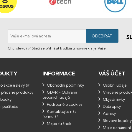
S
Chci slevu? ✅ Stačí se přihlásit k odběru novinek a je Vaše.
DUKTY
INFORMACE
VÁŠ ÚČET
 akce a slevy 💯
Obchodní podmínky
Osobní údaje
 přidané produkty
GDPR - Ochrana
Vrácené produ
osobních údajů
booky
Objednávky
Podrobně o cookies
í počítače
Dobropisy
Kontaktujte nás -
Adresy
formulář
Slevové kupóny
Mapa stránek
Moje oznámení