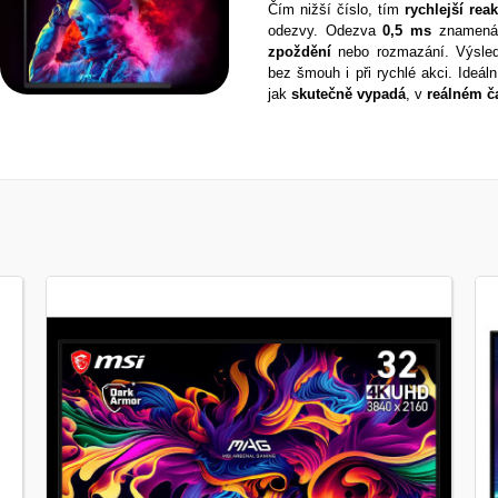
Čím nižší číslo, tím
rychlejší
rea
odezvy. Odezva
0,5 ms
znamená,
zpoždění
nebo rozmazání. Výsl
bez šmouh i při rychlé akci. Ideál
jak
skutečně
vypadá
, v
reálném
č