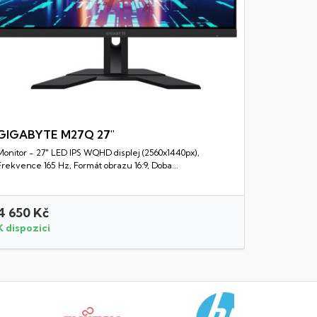
GIGABYTE M27Q 27"
Monitor - 27" LED IPS WQHD displej (2560x1440px),
Rychlý náhled
Frekvence 165 Hz, Formát obrazu 16:9, Doba...
4 650 Kč
6 750 K
K dispozici
K dispozi