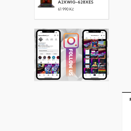
A2XWIG-628XES
61 990 Kč