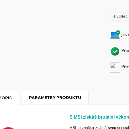
Sdílet
Jak
Při
Při
PARAMETRY PRODUKTU
POPIS
S MSI získáš brutální výko
MSI je značka známá svou specializ