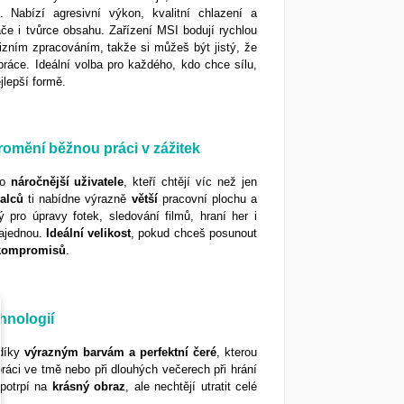
e. Nabízí agresivní výkon, kvalitní chlazení a
če i tvůrce obsahu. Zařízení MSI bodují rychlou
izním zpracováním, takže si můžeš být jistý, že
áce. Ideální volba pro každého, kdo chce sílu,
jlepší formě.
romění běžnou práci v zážitek
ro
náročnější
uživatele
, kteří chtějí víc než jen
alců
ti nabídne výrazně
větší
pracovní plochu a
 pro úpravy fotek, sledování filmů, hraní her i
najednou.
Ideální velikost
, pokud chceš posunout
kompromisů
.
hnologií
díky
výrazným barvám a perfektní čeré
, kterou
práci ve tmě nebo při dlouhých večerech při hrání
o potrpí na
krásný
obraz
, ale nechtějí utratit celé