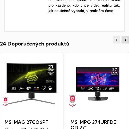
pro každého, kdo chce vidět
realitu
tak,
jak
skutečně
vypadá
, v
reálném
čase
.
24 Doporučených produktů
MSI MAG 27CQ6PF
MSI MPG 274URFDE
QD 27"