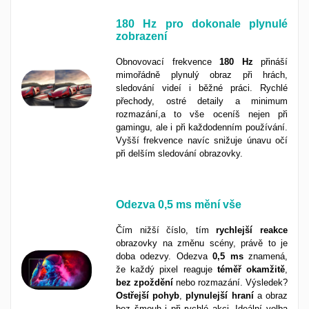
180 Hz pro dokonale plynulé
zobrazení
Obnovovací frekvence
180 Hz
přináší
mimořádně plynulý obraz při hrách,
sledování videí i běžné práci. Rychlé
přechody, ostré detaily a minimum
rozmazání,a to vše oceníš nejen při
gamingu, ale i při každodenním používání.
Vyšší frekvence navíc snižuje únavu očí
při delším sledování obrazovky.
Odezva
0,5 ms
mění vše
Čím nižší číslo, tím
rychlejší
reakce
obrazovky na změnu scény, právě to je
doba odezvy. Odezva
0,5 ms
znamená,
že každý pixel reaguje
téměř
okamžitě
,
bez
zpoždění
nebo rozmazání. Výsledek?
Ostřejší
pohyb
,
plynulejší
hraní
a obraz
bez šmouh i při rychlé akci. Ideální volba