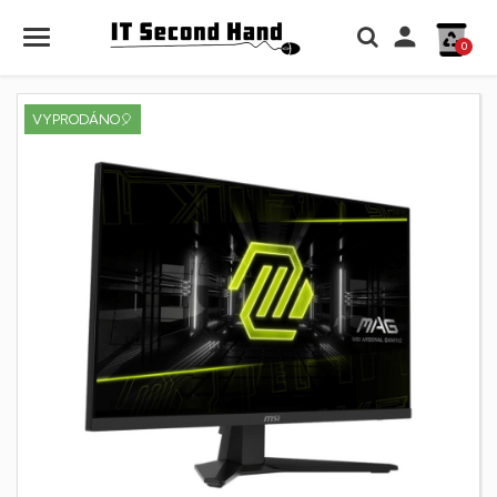

0
VYPRODÁNO🎈