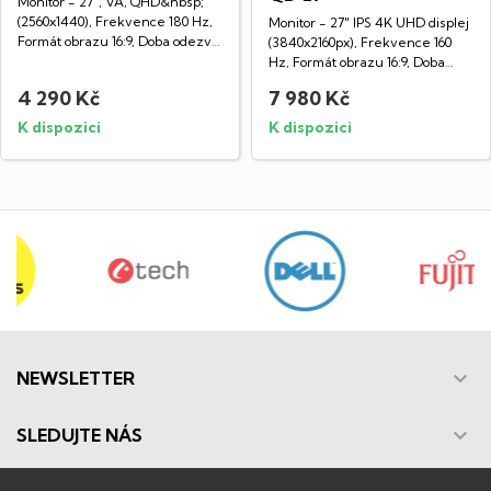
Monitor - 27", VA, QHD&nbsp;
(2560x1440), Frekvence 180 Hz,
Monitor - 27" IPS 4K UHD displej
Formát obrazu 16:9, Doba odezvy
(3840x2160px), Frekvence 160
0,5...
Hz, Formát obrazu 16:9, Doba
odezvy...
4 290 Kč
7 980 Kč
K dispozici
K dispozici

NEWSLETTER

SLEDUJTE NÁS