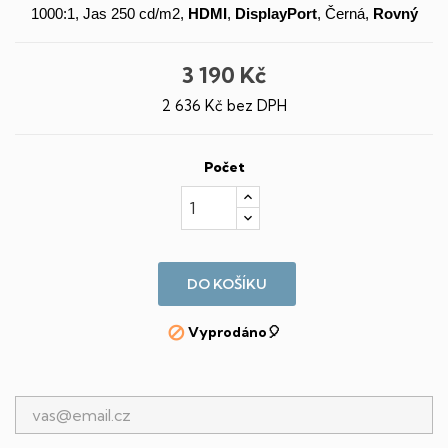
1000:1, Jas 250 cd/m2,
HDMI
,
DisplayPort
, Černá,
Rovný
3 190 Kč
2 636 Kč bez DPH
Počet
DO KOŠÍKU
Vyprodáno🎈
