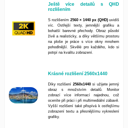
Ještě více detailů s QHD
rozlišením
S rozlišením
2560 × 1440 px (QHD)
uvidíš
víc. Ostřejší texty, jemnější grafiku a
bohatší barevné přechody. Obraz působí
živě a realisticky, a díky většímu prostoru
na ploše je práce s více okny mnohem
pohodlnější. Skvělé pro každého, kdo si
potrpí na kvalitu zobrazení.
Krásné rozlišení 2560x1440
Díky rozlišení
2560x1440
si užijete jemný
obraz s množstvím detailů. Monitor
zobrazí více informací najednou, což
oceníte při práci i při multimediální zábavě.
Vyšší rozlišení také přispívá k ostřejšímu
zobrazení textu a přesnějšímu vykreslení
grafiky.