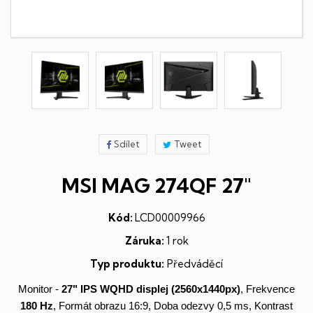
Sdílet
Tweet
MSI MAG 274QF 27"
Kód:
LCD00009966
Záruka:
1 rok
Typ produktu:
Předváděcí
Monitor -
27"
IPS
WQHD
displej
(2560x1440px)
, Frekvence
180 Hz
, Formát obrazu 16:9, Doba odezvy 0,5 ms, Kontrast