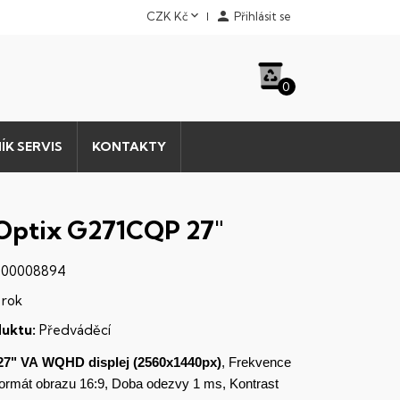


CZK Kč
Přihlásit se
0
ÍK SERVIS
KONTAKTY
Optix G271CQP 27"
00008894
 rok
uktu:
Předváděcí
27" VA
WQHD
displej
(2560x1440px)
, Frekvence
Formát obrazu 16:9, Doba odezvy 1 ms, Kontrast