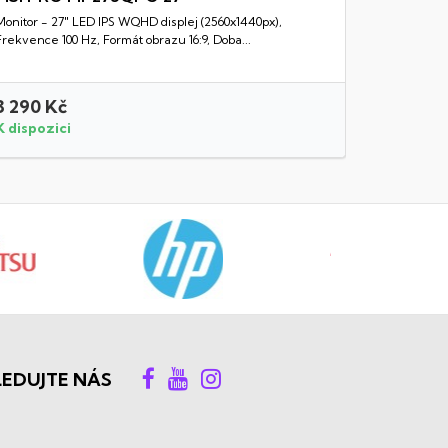
Monitor - 27" LED IPS WQHD displej (2560x1440px),
Rychlý náhled
Frekvence 100 Hz, Formát obrazu 16:9, Doba...
3 290 Kč
9 990 K
K dispozici
K dispozi
LEDUJTE NÁS