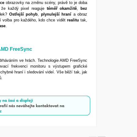
kce
obrazovky na změnu scény, právě to je doba
že každý pixel reaguje
téměř
okamžitě
,
bez
edek?
Ostřejší
pohyb
,
plynulejší
hraní
a obraz
ní volba pro každého, kdo chce vidět
realitu
tak,
ase
.
s AMD FreeSync
adrháváním ve hrách. Technologie AMD FreeSync
ovací frekvenci monitoru s výstupem grafické
zchybné hraní i sledování videí. Vše běží tak, jak
ů.