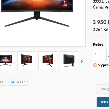
3000:1, J
Černá,
Pr
3 950 
3 264 Kč
Počet
Vypro

let
Tweet
INFO