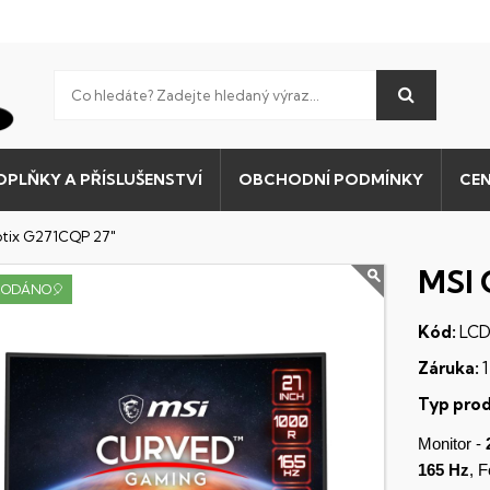
OPLŇKY A PŘÍSLUŠENSTVÍ
OBCHODNÍ PODMÍNKY
CEN
tix G271CQP 27"
MSI 
RODÁNO🎈
Kód:
LCD
Záruka:
1
Typ prod
Monitor -
165 Hz
, 