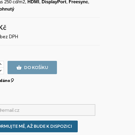
as 250 cd/m2,
HDMI
,
DisplayPort
,
Freesync
,
ohnutý
Kč
 bez DPH

DO KOŠÍKU
dáno🎈
RMUJTE MĚ, AŽ BUDE K DISPOZICI