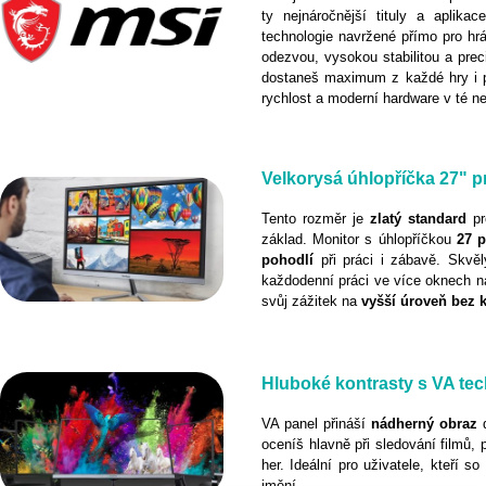
ty nejnáročnější tituly a aplikac
technologie navržené přímo pro hrá
odezvou, vysokou stabilitou a prec
dostaneš maximum z každé hry i pr
rychlost a moderní hardware v té ne
Velkorysá úhlopříčka 27" p
Tento rozměr je
zlatý
standard
p
základ. Monitor s úhlopříčkou
27 p
pohodlí
při práci i zábavě. Skvělý
každodenní práci ve více oknech 
svůj zážitek na
vyšší
úroveň
bez
Hluboké kontrasty s VA tec
VA panel přináší
nádherný
obraz
oceníš hlavně při sledování filmů, 
her. Ideální pro uživatele, kteří s
jmění.