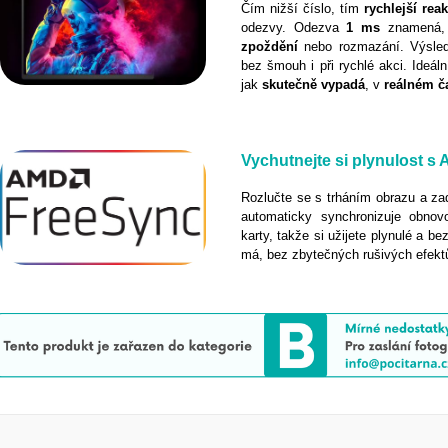
Čím nižší číslo, tím
rychlejší
rea
odezvy. Odezva
1 ms
znamená, 
zpoždění
nebo rozmazání. Výsl
bez šmouh i při rychlé akci. Ideál
jak
skutečně
vypadá
, v
reálném
č
Vychutnejte si plynulost 
Rozlučte se s trháním obrazu a z
automaticky synchronizuje obnov
karty, takže si užijete plynulé a be
má, bez zbytečných rušivých efekt