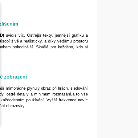
zlišením
D)
uvidíš víc. Ostřejší texty, jemnější grafiku a
sobí živě a realisticky, a díky většímu prostoru
nohem pohodlnější. Skvělé pro každého, kdo si
é zobrazení
áší mimořádně plynulý obraz při hrách, sledování
ody, ostré detaily a minimum rozmazání,a to vše
ři každodenním používání. Vyšší frekvence navíc
vání obrazovky.