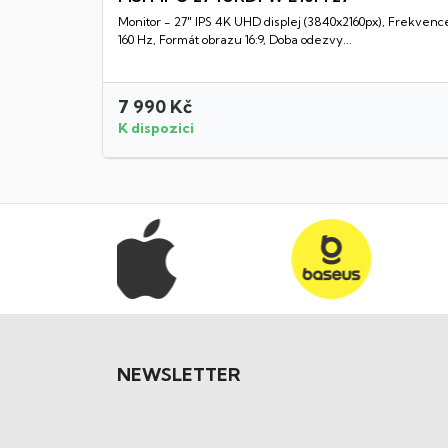
Monitor - 27" IPS 4K UHD displej (3840x2160px), Frekvenc
Rychlý náhled
160 Hz, Formát obrazu 16:9, Doba odezvy...
7 990 Kč
K dispozici
NEWSLETTER