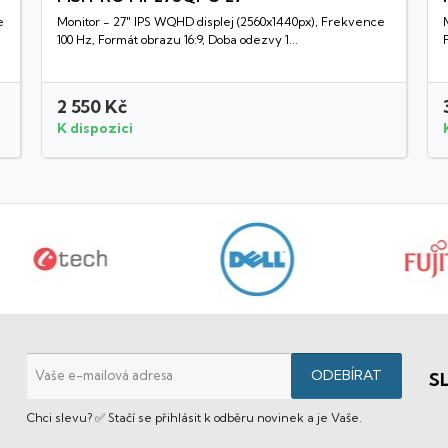
e
Monitor - 27" IPS WQHD displej (2560x1440px), Frekvence
Rychlý náhled
100 Hz, Formát obrazu 16:9, Doba odezvy 1...
2 550 Kč
K dispozici
S
Chci slevu? ✅ Stačí se přihlásit k odběru novinek a je Vaše.