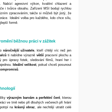
e. Nabízí agresivní výkon, kvalitní chlazení a
če i tvůrce obsahu. Zařízení MSI bodují rychlou
izním zpracováním, takže si můžeš být jistý, že
áce. Ideální volba pro každého, kdo chce sílu,
jlepší formě.
romění běžnou práci v zážitek
ro
náročnější
uživatele
, kteří chtějí víc než jen
alců
ti nabídne výrazně
větší
pracovní plochu a
 pro úpravy fotek, sledování filmů, hraní her i
najednou.
Ideální velikost
, pokud chceš posunout
kompromisů
.
hnologií
díky
výrazným barvám a perfektní čeré
, kterou
práci ve tmě nebo při dlouhých večerech při hrání
o potrpí na
krásný
obraz
, ale nechtějí utratit celé