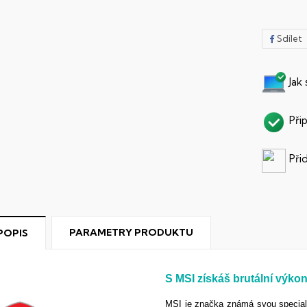
Sdílet
Jak
Při
Při
PARAMETRY PRODUKTU
POPIS
S MSI získáš brutální výko
MSI je značka známá svou specializ