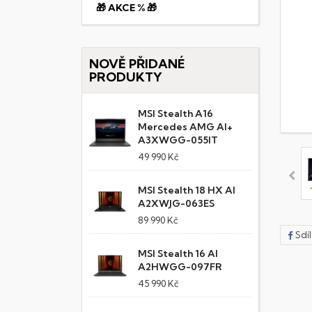
🎁 AKCE % 🎁
NOVĚ PŘIDANÉ
PRODUKTY
MSI Stealth A16
Mercedes AMG AI+
A3XWGG-055IT
49 990 Kč
MSI Stealth 18 HX AI
A2XWJG-063ES
89 990 Kč
Sdí
MSI Stealth 16 AI
A2HWGG-097FR
45 990 Kč