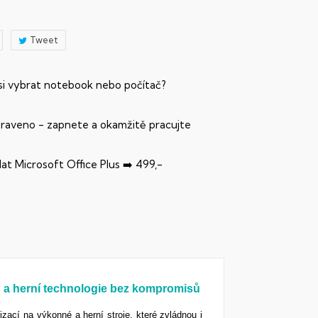
Tweet
 si vybrat notebook nebo počítač?
praveno - zapnete a okamžitě pracujte
dat Microsoft Office Plus ➡️ 499,-
n a herní technologie bez kompromisů
ací na výkonné a herní stroje, které zvládnou i