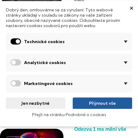
×
Dobrý den, omlouváme se za vyrušení. Tyto webové
stránky ukládají v souladu se zákony na vaše zařízení
soubory, obecně nazývané cookies. Odsouhlaste prosím
Ještě více detailů s QHD ro
nastavení cookies souborů pro použití webu.
S rozlišením
2560 × 1440 px (QH
Technické cookies
bohatší barevné přechody. Obraz pů
na ploše je práce s více okny m
potrpí na kvalitu zobrazení.
Analytické cookies
165 Hz pro dokonale plynul
Marketingové cookies
Obnovovací frekvence
165 Hz
přin
videí i běžné práci. Rychlé přech
oceníš nejen při gamingu, ale i p
Jen nezbytné
Přijmout vše
snižuje únavu očí při delším sledo
Přejít na stránku Podrobně o cookies
Odezva
1 ms
mění vše