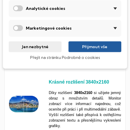
Analytické cookies
Dokonalá ostrost ve 4K rozlišení
3840 × 2160px 4K UHD
je rozlišení, které
potěší oko každého – grafik, filmař, hráč i
Marketingové cookies
běžný uživatel uvidí obraz
plný
detailů
,
kontrastu
a
barevné
hloubky
. Videa i
fotografie vypadají naprosto
realisticky
,
Jen nezbytné
Přijmout vše
písmo je dokonale
ostré
a prostor na
obrazovce jako stvořený pro
náročnou
Přejít na stránku Podrobně o cookies
práci i zábavu ve
vysokém
rozlišení
.
Krásné rozlišení 3840x2160
Díky rozlišení
3840x2160
si užijete jemný
obraz s množstvím detailů. Monitor
zobrazí více informací najednou, což
oceníte při práci i při multimediální zábavě.
Vyšší rozlišení také přispívá k ostřejšímu
zobrazení textu a přesnějšímu vykreslení
grafiky.