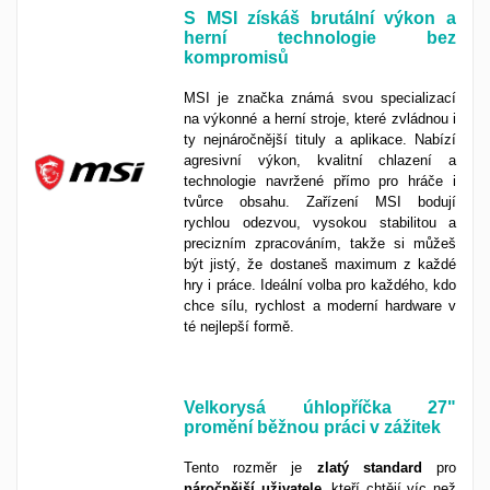
S MSI získáš brutální výkon a
herní technologie bez
kompromisů
MSI je značka známá svou specializací
na výkonné a herní stroje, které zvládnou i
ty nejnáročnější tituly a aplikace. Nabízí
agresivní výkon, kvalitní chlazení a
technologie navržené přímo pro hráče i
tvůrce obsahu. Zařízení MSI bodují
rychlou odezvou, vysokou stabilitou a
precizním zpracováním, takže si můžeš
být jistý, že dostaneš maximum z každé
hry i práce. Ideální volba pro každého, kdo
chce sílu, rychlost a moderní hardware v
té nejlepší formě.
Velkorysá úhlopříčka 27"
promění běžnou práci v zážitek
Tento rozměr je
zlatý
standard
pro
náročnější
uživatele
, kteří chtějí víc než