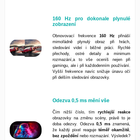
160 Hz pro dokonale plynulé
zobrazení
Obnovovací frekvence
160 Hz
přináší
mimořádně plynulý obraz při hrách,
sledování videí i běžné práci. Rychlé
přechody, ostré detaily a minimum
rozmazání,a to vše oceníš nejen při
gamingu, ale i při každodenním používání.
Vyšší frekvence navíc snižuje únavu očí
při delším sledování obrazovky.
Odezva
0,5 ms
mění vše
Čím nižší číslo, tím
rychlejší
reakce
obrazovky na změnu scény, právě to je
doba odezvy. Odezva
0,5 ms
znamená,
že každý pixel reaguje
téměř
okamžitě
,
bez
zpoždění
nebo rozmazání. Výsledek?