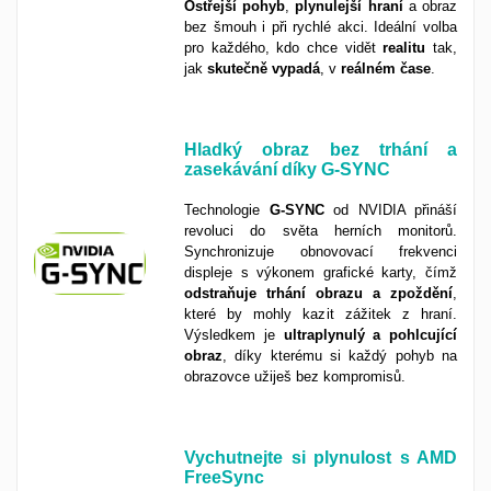
Ostřejší
pohyb
,
plynulejší
hraní
a obraz
bez šmouh i při rychlé akci. Ideální volba
pro každého, kdo chce vidět
realitu
tak,
jak
skutečně
vypadá
, v
reálném
čase
.
Hladký obraz bez trhání a
zasekávání díky G-SYNC
Technologie
G-SYNC
od NVIDIA přináší
revoluci do světa herních monitorů.
Synchronizuje obnovovací frekvenci
displeje s výkonem grafické karty, čímž
odstraňuje trhání obrazu a zpoždění
,
které by mohly kazit zážitek z hraní.
Výsledkem je
ultraplynulý a pohlcující
obraz
, díky kterému si každý pohyb na
obrazovce užiješ bez kompromisů.
Vychutnejte si plynulost s AMD
FreeSync