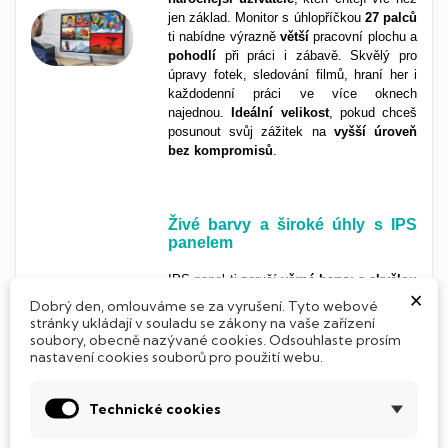
jen základ. Monitor s úhlopříčkou
27 palců
ti nabídne výrazně
větší
pracovní plochu a
pohodlí
při práci i zábavě. Skvělý pro
úpravy fotek, sledování filmů, hraní her i
každodenní práci ve více oknech
najednou.
Ideální velikost
, pokud chceš
posunout svůj zážitek na
vyšší
úroveň
bez
kompromisů
.
Živé barvy a široké úhly s IPS
panelem
IPS panel ti zaručí
věrné barvy a skvělou
×
čitelnost z každého úhlu
. Ideální volba
Dobrý den, omlouváme se za vyrušení. Tyto webové
pro každého, kdo to s obrazem myslí
stránky ukládají v souladu se zákony na vaše zařízení
vážně, ať už pracuješ s grafikou, hraješ
soubory, obecně nazývané cookies. Odsouhlaste prosím
nastavení cookies souborů pro použití webu.
hry, nebo chceš jednoduše kvalitní obraz
při každodenním používání. Spolehlivý
výkon a příjemně ostré barvy tě
Technické cookies
nezklamou.