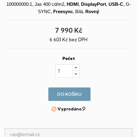
100000000:1, Jas 400 cd/m2,
HDMI
,
DisplayPort
,
USB-C
, G-
SYNC,
Freesync
, Bílá,
Rovný
7 990 Kč
6 603 Kč bez DPH
Počet
DO KOŠÍKU
Vyprodáno🎈
