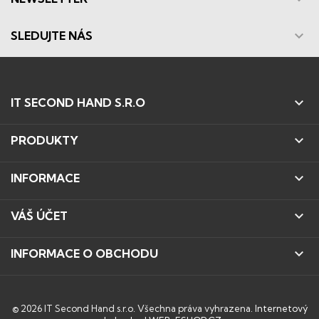

SLEDUJTE NÁS

IT SECOND HAND S.R.O

PRODUKTY

INFORMACE

VÁŠ ÚČET

INFORMACE O OBCHODU
© 2026 IT Second Hand s.r.o. Všechna práva vyhrazena.
Internetový