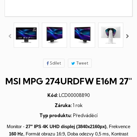
Sdílet
Tweet
MSI MPG 274URDFW E16M 27"
Kód:
LCD00008890
Záruka:
1 rok
Typ produktu:
Předváděcí
Monitor -
27"
IPS
4K UHD
displej
(3840x2160px)
, Frekvence
160 Hz
, Formát obrazu 16:9, Doba odezvy 0,5 ms, Kontrast