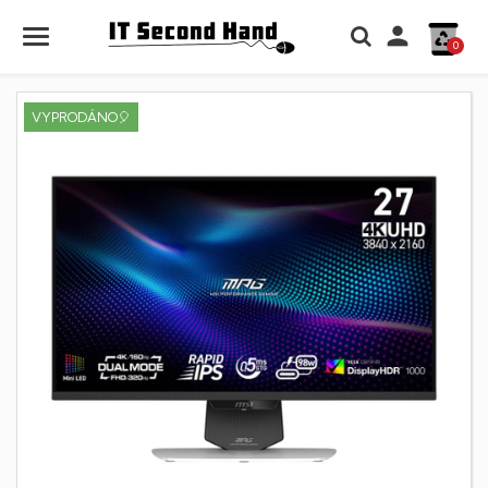

0
VYPRODÁNO🎈