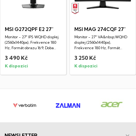
MSI G272QPF E2 27"
MSI MAG 274CQF 27"
Monitor - 27" IPS WQHD displej
Monitor - 27" VA&nbsp;WQHD
(2560x1440px), Frekvence 180
displej (2560x1440px),
Hz, Formát obrazu 16:9, Doba
Frekvence 180 Hz, Formát
odezvy 1...
obrazu 16:9, Doba...
3 490 Kč
3 250 Kč
K dispozici
K dispozici

NEWSLETTER