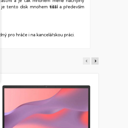
oučástmi a je tak mnohem méně náchylný
vy je tento disk mnohem
tišší
a především
dný pro hráče i na kancelářskou práci.
HP ELIT
Notebook -
RAM DDR5, 