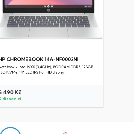
HP CHROMEBOOK 14A-NF0002NI
Notebook - Intel N100 (3,4GHz), 8GB RAM DDR5, 128GB
Rychlý náhled
SSD NVMe, 14" LED IPS Full HD displej...
6 490 Kč
26 990 
K dispozici
K dispozi