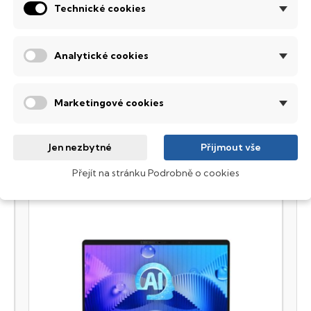
Hard Disk Drive) disků nedisponuje žádnými pohyblivými s
Technické cookies
 mechanickému poškození. Díky použití elektronické sousta
abízí mnohem
rychlejší
práci s daty.
Analytické cookies
ábavný a funkční IdeaPad
ariabilní, spolehlivý a navíc s parádním designem. IdeaPad je vho
Marketingové cookies
Jen nezbytné
Přijmout vše
Přejít na stránku Podrobně o cookies