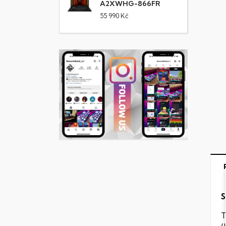
A2XWHG-866FR
55 990 Kč
S
T