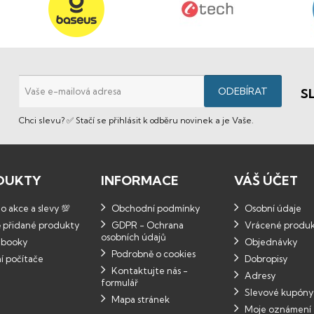
S
Chci slevu? ✅ Stačí se přihlásit k odběru novinek a je Vaše.
DUKTY
INFORMACE
VÁŠ ÚČET
 akce a slevy 💯
Obchodní podmínky
Osobní údaje
 přidané produkty
GDPR - Ochrana
Vrácené produ
osobních údajů
booky
Objednávky
Podrobně o cookies
í počítače
Dobropisy
Kontaktujte nás -
Adresy
formulář
Slevové kupóny
Mapa stránek
Moje oznámení