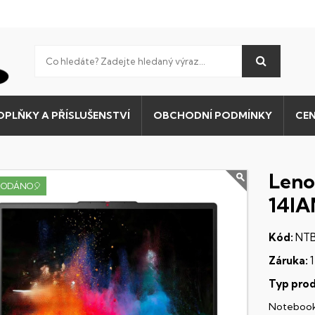
OPLŇKY A PŘÍSLUŠENSTVÍ
OBCHODNÍ PODMÍNKY
CEN
Leno
RODÁNO🎈
14IA
Kód:
NTB
Záruka:
1
Typ prod
Noteboo