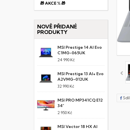
🎁 AKCE % 🎁
NOVĚ PŘIDANÉ
PRODUKTY
MSI Prestige 14 AI Evo
C1MG-065UK
24 990 Kč
MSI Prestige 13 AI+ Evo
A2VMG-012UK
32 990 Kč
Sdí
MSI PRO MP341CQ E12
34"
2 950 Kč
MSI Vector 18 HX AI