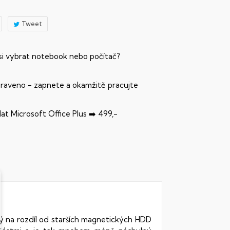
Tweet
 si vybrat notebook nebo počítač?
praveno - zapnete a okamžitě pracujte
dat Microsoft Office Plus ➡️ 499,-
rý na rozdíl od starších magnetických HDD