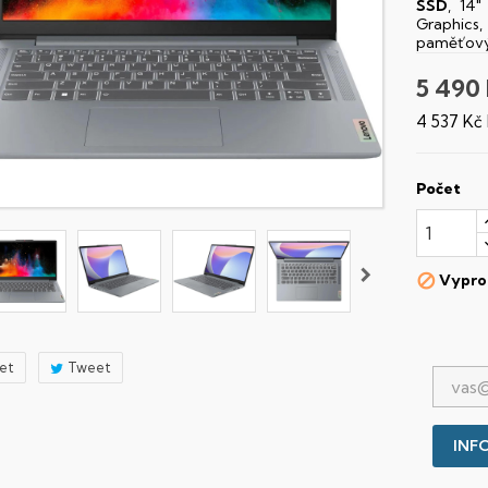
SSD
, 14
Graphics,
paměťový
5 490
4 537 Kč
Počet
Vypro

let
Tweet
INFO