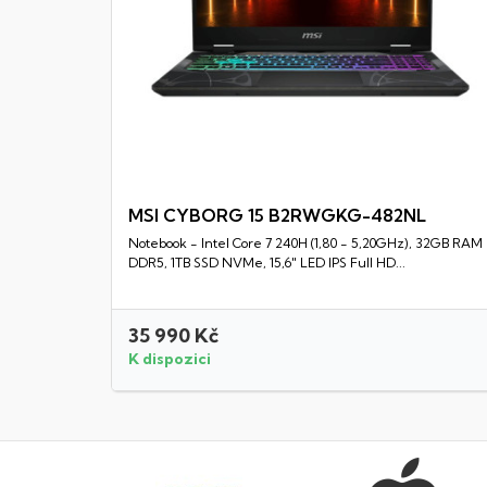
MSI CYBORG 15 B2RWGKG-482NL
Notebook - Intel Core 7 240H (1,80 - 5,20GHz), 32GB RAM
Rychlý náhled
DDR5, 1TB SSD NVMe, 15,6" LED IPS Full HD...
35 990 Kč
K dispozici