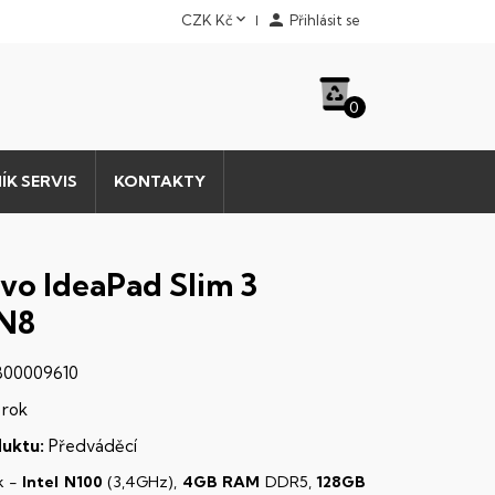


CZK Kč
Přihlásit se
0
ÍK SERVIS
KONTAKTY
vo IdeaPad Slim 3
N8
00009610
 rok
uktu:
Předváděcí
k -
Intel N100
(3,4GHz),
4GB RAM
DDR5,
128GB