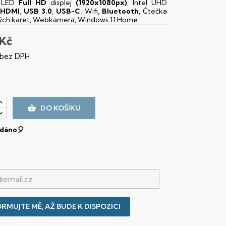
" LED
Full HD
displej
(1920x1080px)
, Intel UHD
HDMI
,
USB 3.0
,
USB-C
, Wifi,
Bluetooth
, Čtečka
ch karet, Webkamera, Windows 11 Home
 Kč
 bez DPH

DO KOŠÍKU
dáno🎈
RMUJTE MĚ, AŽ BUDE K DISPOZICI