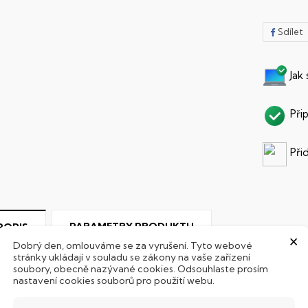
Sdílet
Jak
Při
Při
PARAMETRY PRODUKTU
POPIS
×
Dobrý den, omlouváme se za vyrušení. Tyto webové
stránky ukládají v souladu se zákony na vaše zařízení
SD Disk
soubory, obecně nazývané cookies. Odsouhlaste prosím
nastavení cookies souborů pro použití webu.
ento notebook je vybaven
SSD
(Solid State Drive) diskem, kte