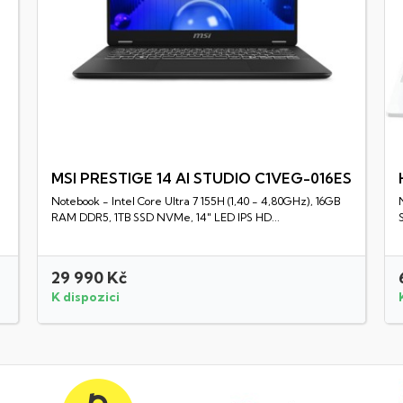
MSI PRESTIGE 14 AI STUDIO C1VEG-016ES
Notebook - Intel Core Ultra 7 155H (1,40 - 4,80GHz), 16GB
Rychlý náhled
RAM DDR5, 1TB SSD NVMe, 14" LED IPS HD...
29 990 Kč
K dispozici