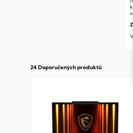
(
k
n
Z
V
24 Doporučených produktů