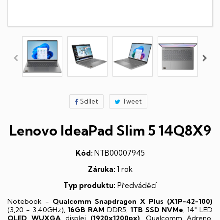
Sdílet
Tweet
Lenovo IdeaPad Slim 5 14Q8X9
Kód:
NTB00007945
Záruka:
1 rok
Typ produktu:
Předváděcí
Notebook -
Qualcomm Snapdragon X Plus (X1P-42-100)
(3,20 - 3,40GHz),
16GB RAM
DDR5,
1TB SSD NVMe
, 14" LED
OLED
WUXGA
displej
(1920x1200px)
, Qualcomm Adreno,