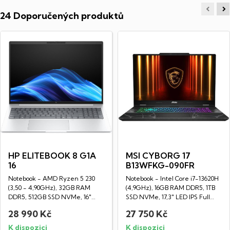
24 Doporučených produktů
HP ELITEBOOK 8 G1A
MSI CYBORG 17
16
B13WFKG-090FR
Notebook - AMD Ryzen 5 230
Notebook - Intel Core i7-13620H
(3,50 - 4,90GHz), 32GB RAM
(4,9GHz), 16GB RAM DDR5, 1TB
DDR5, 512GB SSD NVMe, 16"
SSD NVMe, 17,3" LED IPS Full
LED IPS WUXGA...
HD...
28 990 Kč
27 750 Kč
K dispozici
K dispozici