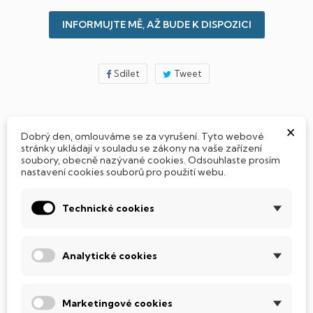
INFORMUJTE MĚ, AŽ BUDE K DISPOZICI
Sdílet
Tweet
×
Jak si vybrat notebook nebo počítač?
Dobrý den, omlouváme se za vyrušení. Tyto webové
stránky ukládají v souladu se zákony na vaše zařízení
soubory, obecně nazývané cookies. Odsouhlaste prosím
nastavení cookies souborů pro použití webu.
Připraveno - zapnete a okamžitě pracujte
Technické cookies
Přidat Microsoft Office Plus ➡️ 499,-
Analytické cookies
PARAMETRY PRODUKTU
POPIS
Marketingové cookies
SSD Disk