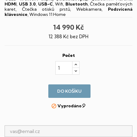
HDMI
,
USB 3.0
,
USB-C
, Wifi,
Bluetooth
, Čtečka paměťových
karet, Čtečka otisků prstů, Webkamera,
Podsvícená
klávesnice
, Windows 11 Home
14 990 Kč
12 388 Kč bez DPH
Počet
DO KOŠÍKU
Vyprodáno🎈
