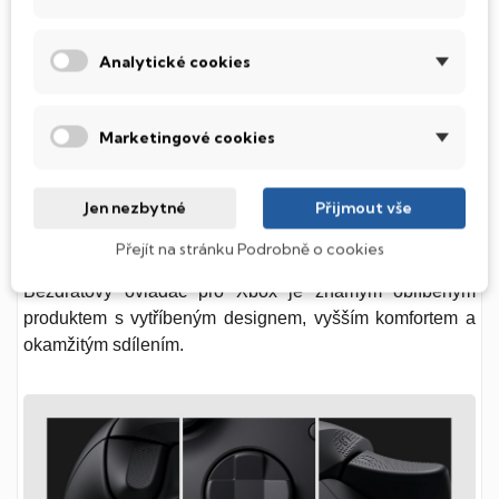
X|S se připojuje ke specializovanému rozšiřujícímu
konektoru konzole a přináší větší herní úložiště při
Analytické cookies
zachování výkonu.
Rozšiřující karta se prodává
samostatně.
Marketingové cookies
OVLADAČ
Jen nezbytné
Přijmout vše
Mějte vše pod kontrolou
Přejít na stránku Podrobně o cookies
Bezdrátový ovladač pro Xbox je známým oblíbeným
produktem s vytříbeným designem, vyšším komfortem a
okamžitým sdílením.