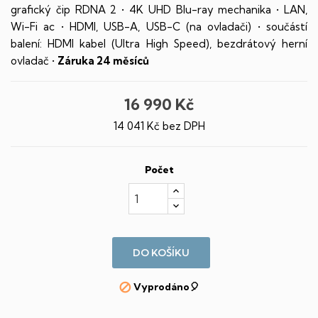
grafický čip RDNA 2 • 4K UHD Blu-ray mechanika • LAN,
Wi-Fi ac • HDMI, USB-A, USB-C (na ovladači) • součástí
balení: HDMI kabel (Ultra High Speed), bezdrátový herní
ovladač •
Záruka 24 měsíců
16 990 Kč
14 041 Kč bez DPH
Počet
DO KOŠÍKU
Vyprodáno🎈
