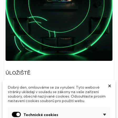
ÚLOŽIŠTĚ
×
Dobrý den, omlouváme se za vyrušení. Tyto webové
Rozšíření úložiště je jednoduché jako
stránky ukládají v souladu se zákony na vaše zařízení
soubory, obecně nazývané cookies. Odsouhlaste prosím
facka
nastavení cookies souborů pro použití webu.
1TB Seagate Storage Expansion Card pro Xbox Series
Technické cookies