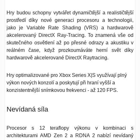
Hry budou schopny vytvářet dynamičtější a realističtější
prostředí díky nové generaci procesoru a technologii,
jako je Variable Rate Shading (VRS) a hardwarově
akcelerovaný DirectX Ray-Tracing. To znamená vše od
skutečného osvětlení až po přesné odrazy a akustiku v
reálném čase, když prozkoumáváte herní svět díky
hardwarově akcelerované DirectX Raytracing.
Hry optimalizované pro Xbox Series X|S využívají plný
výkon nových konzolí a poskytují při hraní vyšší a
konzistentnější snímkovou frekvenci -
až 120 FPS
.
Nevídaná síla
Procesor s
12 teraflopy výkonu
v kombinaci s
architekturami AMD Zen 2 a RDNA 2 nabízí nevídaný