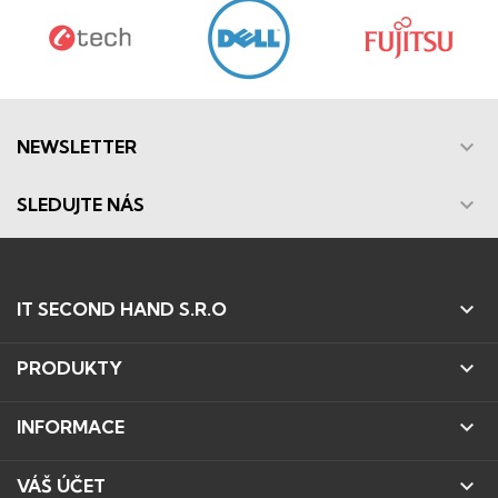

NEWSLETTER

SLEDUJTE NÁS

IT SECOND HAND S.R.O

PRODUKTY

INFORMACE

VÁŠ ÚČET