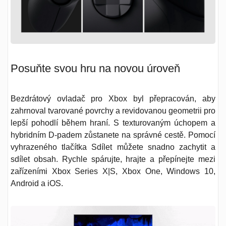
Posuňte svou hru na novou úroveň
Bezdrátový ovladač pro Xbox byl přepracován, aby
zahrnoval tvarované povrchy a revidovanou geometrii pro
lepší pohodlí během hraní. S texturovaným úchopem a
hybridním D-padem zůstanete na správné cestě. Pomocí
vyhrazeného tlačítka Sdílet můžete snadno zachytit a
sdílet obsah. Rychle spárujte, hrajte a přepínejte mezi
zařízeními Xbox Series X|S, Xbox One, Windows 10,
Android a iOS.