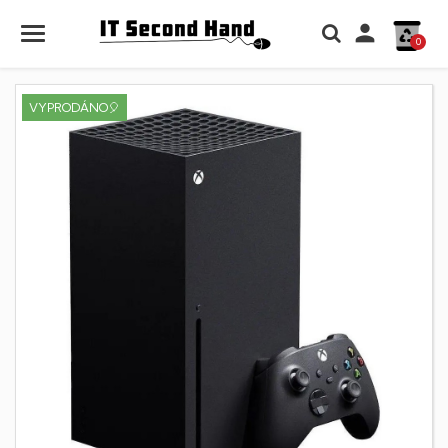

0
VYPRODÁNO🎈