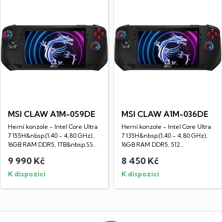
MSI CLAW A1M-059DE
MSI CLAW A1M-036DE
Herní konzole - Intel Core Ultra
Herní konzole - Intel Core Ultra
7 155H&nbsp;(1,40 - 4,80 GHz),
7 135H&nbsp;(1,40 - 4,80 GHz),
16GB RAM DDR5, 1TB&nbsp;SSD
16GB RAM DDR5, 512
NVMe,...
GB&nbsp;SSD...
9 990 Kč
8 450 Kč
K dispozici
K dispozici