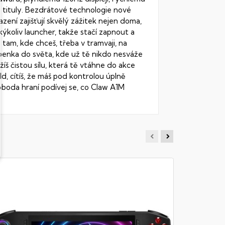
 tituly. Bezdrátové technologie nové
zení zajišťují skvělý zážitek nejen doma,
kýkoliv launcher, takže stačí zapnout a
tam, kde chceš, třeba v tramvaji, na
tupenka do světa, kde už tě nikdo nesváže
žíš čistou sílu, která tě vtáhne do akce
ld, cítíš, že máš pod kontrolou úplně
boda hraní podívej se, co Claw A1M
MSI CL
Herní konzo
GHz), 16GB