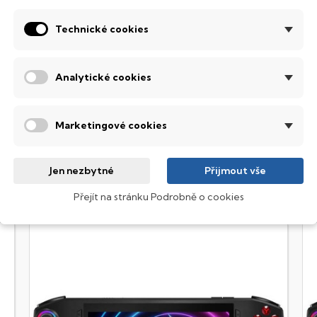
SD úložišti a systému Windows 11 zvládne spustit i náročné AAA
Technické cookies
enerace, ergonomický design, RGB podsvícení a inteligentní chla
le i na cestách. Claw A1M je připravený na Steam, Game Pass i ja
rát. Svoboda, rychlost, styl Ten moment, kdy zapneš hru přesně 
avičce v parku, v posteli před spaním. MSI Claw A1M je tvoje vs
Analytické cookies
idlí ani stolem. Hraješ kdy chceš, kde chceš a jak chceš. V ruce dr
řív, než stihneš mrknout. A když ti v prstech vrní tenhle handhe
šechno. Hraní dostává nový rozměr. Takhle vypadá skutečná svo
Marketingové cookies
vládne Sleduj, jak vypadá výkon herního PC v těle handheldu
Jen nezbytné
Přijmout vše
Přejít na stránku Podrobně o cookies