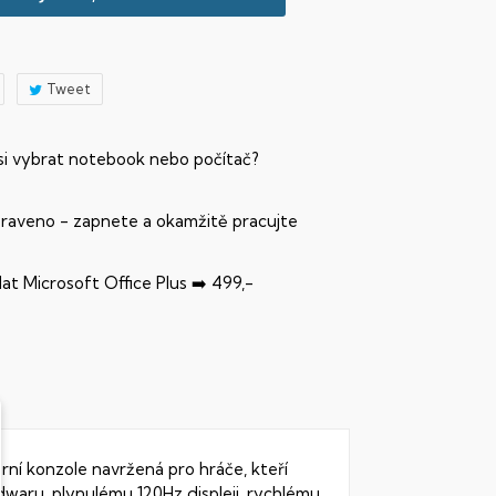
Tweet
 si vybrat notebook nebo počítač?
praveno - zapnete a okamžitě pracujte
dat Microsoft Office Plus ➡️ 499,-
rní konzole navržená pro hráče, kteří
waru, plynulému 120Hz displeji, rychlému