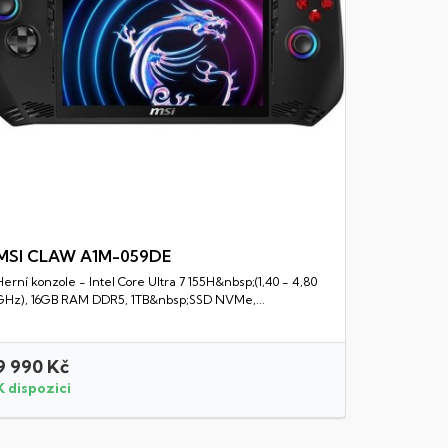
MSI CLAW A1M-059DE
Herní konzole - Intel Core Ultra 7 155H&nbsp;(1,40 - 4,80
Rychlý náhled
GHz), 16GB RAM DDR5, 1TB&nbsp;SSD NVMe,...
9 990 Kč
9 790 K
K dispozici
K dispozi