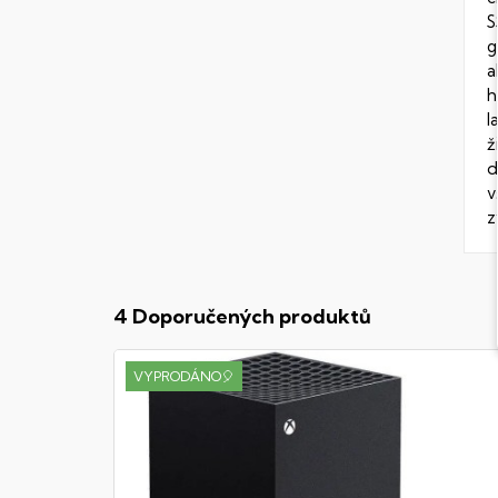
S
g
a
h
l
ž
d
v
z
4 Doporučených produktů
VYPRODÁNO🎈