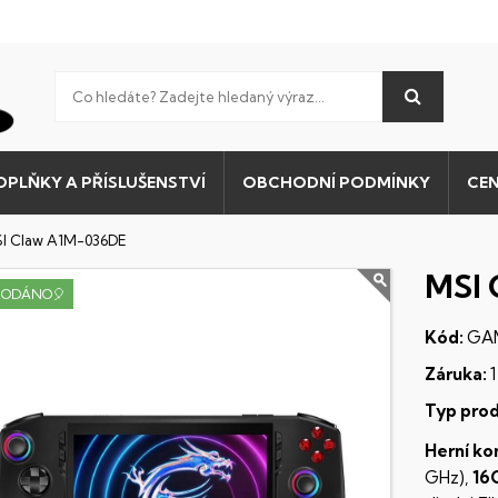
OPLŇKY A PŘÍSLUŠENSTVÍ
OBCHODNÍ PODMÍNKY
CEN
I Claw A1M-036DE
MSI 
RODÁNO🎈
Kód:
GA
Záruka:
1
Typ prod
Herní kon
GHz),
16