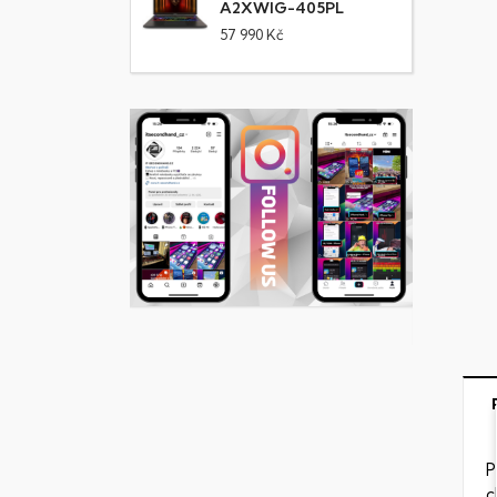
A2XWIG-405PL
57 990 Kč
P
c