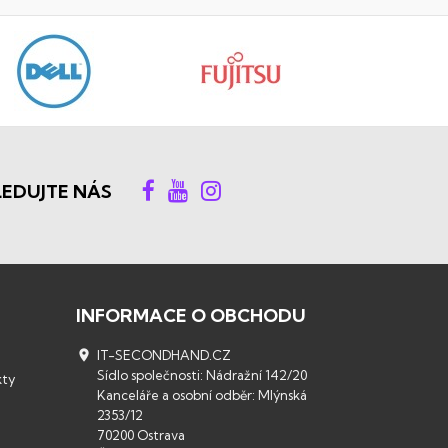
LEDUJTE NÁS
INFORMACE O OBCHODU

IT-SECONDHAND.CZ
Sídlo společnosti: Nádražní 142/20
kty
Kanceláře a osobní odběr: Mlýnská
2353/12
70200 Ostrava