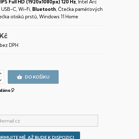
IPS
Full HD
(1920x1080px) 120 Hz
, Intel Arc
, USB-C, Wi-Fi,
Bluetooth
, Čtečka paměťových
tečka otisků prstů, Windows 11 Home
 Kč
 bez DPH

DO KOŠÍKU
dáno🎈
RMUJTE MĚ, AŽ BUDE K DISPOZICI