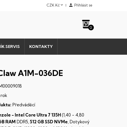


CZK Kč
Přihlásit se
0
ÍK SERVIS
KONTAKTY
Claw A1M-036DE
M00009018
 rok
uktu:
Předváděcí
zole - Intel Core Ultra 7 135H
(1,40 - 4,80
GB RAM
DDR5,
512 GB
SSD NVMe
, Dotykový