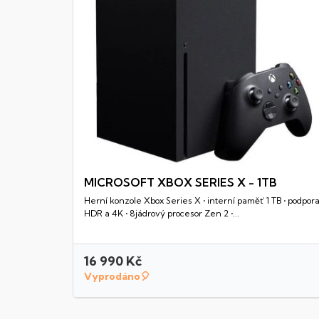
MICROSOFT XBOX SERIES X - 1TB
Herní konzole Xbox Series X • interní paměť 1 TB • podpor
Rychlý náhled
HDR a 4K • 8jádrový procesor Zen 2 •...
16 990 Kč
Vyprodáno🎈