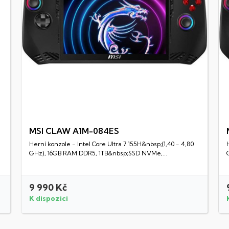
MSI CLAW A1M-084ES
a
Herní konzole - Intel Core Ultra 7 155H&nbsp;(1,40 - 4,80
Rychlý náhled
GHz), 16GB RAM DDR5, 1TB&nbsp;SSD NVMe,...
9 990 Kč
K dispozici