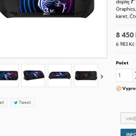
displej
7"
Graphics
karet, Č
8 450
6 983 Kč
Počet
Vypro

let
Tweet
INFO