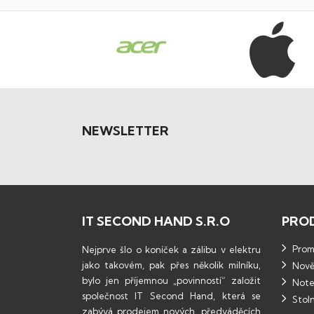
NEWSLETTER
IT SECOND HAND S.R.O
PRO
Promo
Nejprve šlo o koníček a zálibu v elektru
jako takovém, pak přes několik milníku,
Nově
bylo jen příjemnou „povinností“ založit
Note
společnost IT Second Hand, která se
Stoln
zabývá prodejem nových, předváděcích