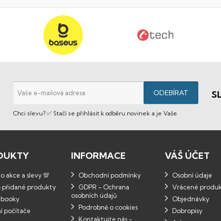
S
Chci slevu? ✅ Stačí se přihlásit k odběru novinek a je Vaše.
DUKTY
INFORMACE
VÁŠ ÚČET
 akce a slevy 💯
Obchodní podmínky
Osobní údaje
 přidané produkty
GDPR - Ochrana
Vrácené produ
osobních údajů
booky
Objednávky
Podrobně o cookies
í počítače
Dobropisy
Kontaktujte nás -