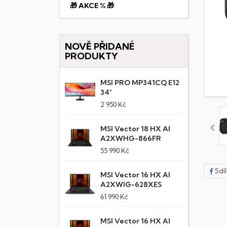
🎁 AKCE % 🎁
NOVĚ PŘIDANÉ
PRODUKTY
MSI PRO MP341CQ E12
34"
2 950 Kč
MSI Vector 18 HX AI
A2XWHG-866FR
55 990 Kč
Sdí
MSI Vector 16 HX AI
A2XWIG-628XES
61 990 Kč
MSI Vector 16 HX AI