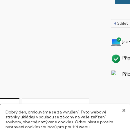
Sdílet
Jak
Při
Při
PARAMETRY PRODUKTU
POPIS
×
Dobrý den, omlouváme se za vyrušení. Tyto webové
stránky ukládají v souladu se zákony na vaše zařízení
soubory, obecně nazývané cookies. Odsouhlaste prosím
řináší ti výkon herního PC do dlaně MSI Claw A1M je přenosná he
nastavení cookies souborů pro použití webu.
htějí plnohodnotné PC hraní bez omezení. Díky výkonnému hard