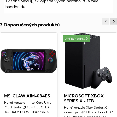
zvládne Sleduj, jak vypadá výkon herního PC v těle
handheldu
3 Doporučených produktů
VYPRODÁNO🎈
MSI CLAW A1M-084ES
MICROSOFT XBOX
SERIES X - 1TB
Herní konzole - Intel Core Ultra
7 155H&nbsp;(1,40 - 4,80 GHz),
Herní konzole Xbox Series X •
16GB RAM DDR5, 1TB&nbsp;SSD
interní paměť 1 TB • podpora HDR
NVMe,...
a 4K • 8jádrový procesor Zen 2