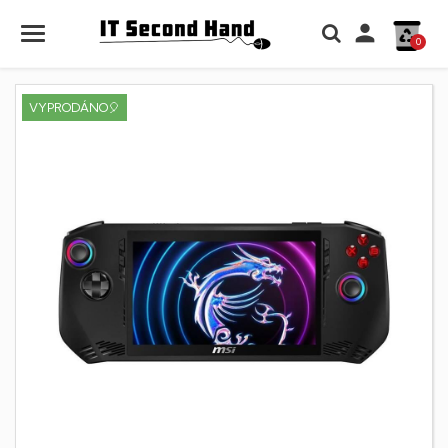

0
VYPRODÁNO🎈