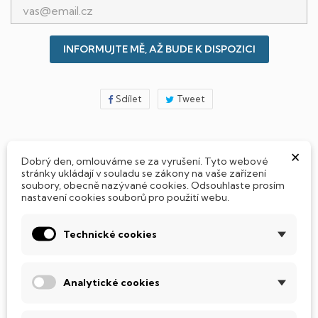
INFORMUJTE MĚ, AŽ BUDE K DISPOZICI
Sdílet
Tweet
×
Jak si vybrat notebook nebo počítač?
Dobrý den, omlouváme se za vyrušení. Tyto webové
stránky ukládají v souladu se zákony na vaše zařízení
soubory, obecně nazývané cookies. Odsouhlaste prosím
nastavení cookies souborů pro použití webu.
Připraveno - zapnete a okamžitě pracujte
Technické cookies
Přidat Microsoft Office Plus ➡️ 499,-
Analytické cookies
PARAMETRY PRODUKTU
POPIS