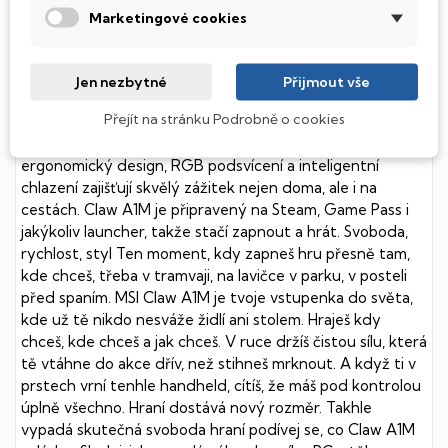
Marketingové cookies
Přináší ti výkon herního PC do dlaně MSI Claw A1M je
přenosná herní konzole navržená pro hráče, kteří chtějí
plnohodnotné PC hraní bez omezení. Díky výkonnému
Jen nezbytné
Přijmout vše
hardwaru, plynulému 120Hz displeji, rychlému SSD úložišti
Přejít na stránku Podrobně o cookies
a systému Windows 11 zvládne spustit i náročné AAA
tituly. Bezdrátové technologie nové generace,
ergonomický design, RGB podsvícení a inteligentní
chlazení zajišťují skvělý zážitek nejen doma, ale i na
cestách. Claw A1M je připravený na Steam, Game Pass i
jakýkoliv launcher, takže stačí zapnout a hrát. Svoboda,
rychlost, styl Ten moment, kdy zapneš hru přesně tam,
kde chceš, třeba v tramvaji, na lavičce v parku, v posteli
před spaním. MSI Claw A1M je tvoje vstupenka do světa,
kde už tě nikdo nesváže židlí ani stolem. Hraješ kdy
chceš, kde chceš a jak chceš. V ruce držíš čistou sílu, která
tě vtáhne do akce dřív, než stihneš mrknout. A když ti v
prstech vrní tenhle handheld, cítíš, že máš pod kontrolou
úplně všechno. Hraní dostává nový rozměr. Takhle
vypadá skutečná svoboda hraní podívej se, co Claw A1M