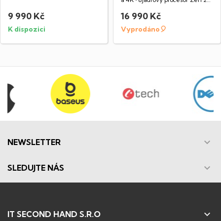
•...
9 990 Kč
16 990 Kč
K dispozici
Vyprodáno🎈

NEWSLETTER

SLEDUJTE NÁS

IT SECOND HAND S.R.O