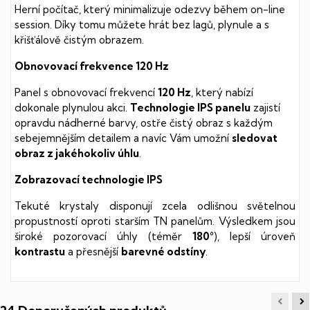
Herní počítač, který minimalizuje odezvy během on-line
session. Díky tomu můžete hrát bez lagů, plynule a s
křišťálově čistým obrazem.
Obnovovací frekvence 120 Hz
Panel s obnovovací frekvencí
120 Hz
, který nabízí
dokonale plynulou akci.
Technologie IPS panelu
zajistí
opravdu nádherné barvy, ostře čistý obraz s každým
sebejemnějším detailem a navíc Vám umožní
sledovat
obraz z jakéhokoliv úhlu
.
Zobrazovací technologie IPS
Tekuté krystaly disponují zcela odlišnou světelnou
propustností oproti starším TN panelům. Výsledkem jsou
široké pozorovací úhly (téměr
180°
), lepší úroveň
kontrastu
a přesnější
barevné odstíny
.