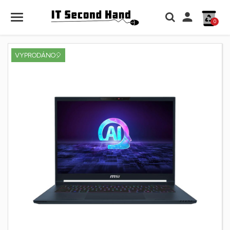

0
VYPRODÁNO🎈