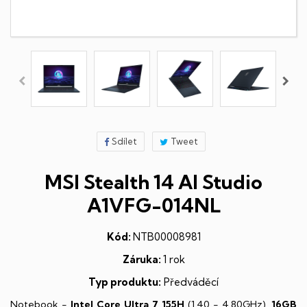
Sdílet
Tweet
MSI Stealth 14 AI Studio
A1VFG-014NL
Kód:
NTB00008981
Záruka:
1 rok
Typ produktu:
Předváděcí
Notebook -
Intel Core Ultra 7 155H
(1,40 - 4,80GHz),
16GB