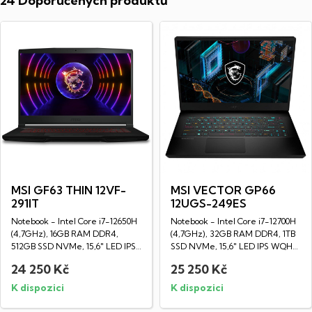
24 Doporučených produktů
MSI GF63 THIN 12VF-
MSI VECTOR GP66
291IT
12UGS-249ES
Notebook - Intel Core i7-12650H
Notebook - Intel Core i7-12700H
(4,7GHz), 16GB RAM DDR4,
(4,7GHz), 32GB RAM DDR4, 1TB
512GB SSD NVMe, 15,6" LED IPS
SSD NVMe, 15,6" LED IPS WQHD
Full HD...
displej...
24 250 Kč
25 250 Kč
K dispozici
K dispozici