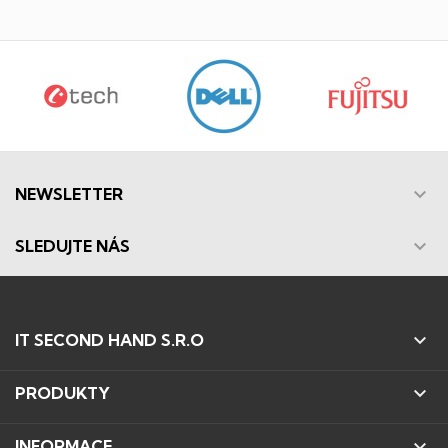

NEWSLETTER

SLEDUJTE NÁS

IT SECOND HAND S.R.O

PRODUKTY

INFORMACE