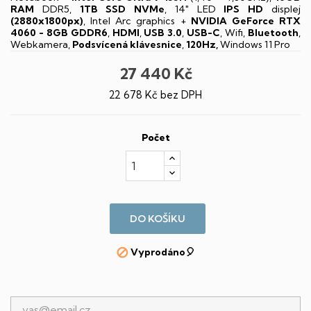
RAM
DDR5,
1TB SSD NVMe
, 14" LED
IPS
HD
displej
(2880x1800px)
, Intel Arc graphics +
NVIDIA GeForce RTX
4060 - 8GB GDDR6
,
HDMI
,
USB 3.0
,
USB-C
, Wifi,
Bluetooth
,
Webkamera,
Podsvícená klávesnice
,
120Hz,
Windows 11 Pro
27 440 Kč
22 678 Kč bez DPH
Počet
DO KOŠÍKU
Vyprodáno🎈
