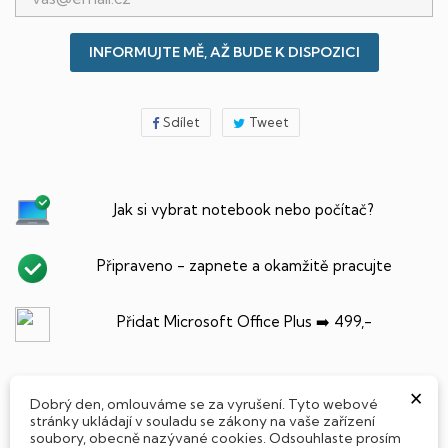
INFORMUJTE MĚ, AŽ BUDE K DISPOZICI
Sdílet
Tweet
Jak si vybrat notebook nebo počítač?
Připraveno - zapnete a okamžitě pracujte
Přidat Microsoft Office Plus ➡️ 499,-
×
Dobrý den, omlouváme se za vyrušení. Tyto webové
PARAMETRY PRODUKTU
POPIS
stránky ukládají v souladu se zákony na vaše zařízení
soubory, obecně nazývané cookies. Odsouhlaste prosím