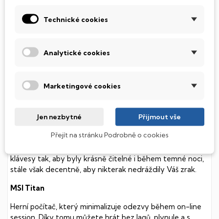
POPIS
Technické cookies
SSD Disk
Tento notebook je vybaven
SSD
(Solid State Drive)
Analytické cookies
diskem, který na rozdíl od starších magnetických HDD
(Hard Disk Drive) disků nedisponuje žádnými pohyblivými
součástmi a je tak mnohem méně náchylný
Marketingové cookies
k mechanickému poškození. Díky použití elektronické
soustavy je tento disk mnohem
tišší
a především nabízí
mnohem
rychlejší
práci s daty.
Jen nezbytné
Přijmout vše
Podsvícená klávesnice
Přejít na stránku Podrobně o cookies
Integrovaný systém úsporných LED diod osvítí jednotlivé
klávesy tak, aby byly krásně čitelné i během temné noci,
stále však decentně, aby nikterak nedráždily Váš zrak.
MSI Titan
Herní počítač, který minimalizuje odezvy během on-line
session. Díky tomu můžete hrát bez lagů, plynule a s