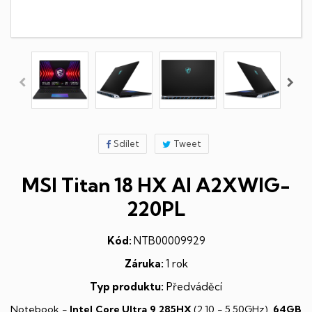
Sdílet
Tweet
MSI Titan 18 HX AI A2XWIG-
220PL
Kód:
NTB00009929
Záruka:
1 rok
Typ produktu:
Předváděcí
Notebook -
Intel Core Ultra 9 285HX
(2,10 - 5,50GHz),
64GB