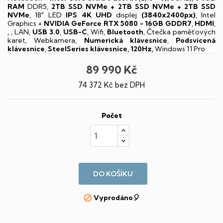
RAM
DDR5,
2TB SSD NVMe + 2TB SSD NVMe + 2TB SSD
NVMe
, 18" LED
IPS
4K UHD
displej
(3840x2400px)
, Intel
Graphics +
NVIDIA GeForce RTX 5080 - 16GB GDDR7
,
HDMI
,
,
, LAN,
USB 3.0
,
USB-C
, Wifi,
Bluetooth
, Čtečka paměťových
karet, Webkamera,
Numerická klávesnice
,
Podsvícená
klávesnice
,
SteelSeries klávesnice, 120Hz,
Windows 11 Pro
89 990 Kč
74 372 Kč bez DPH
Počet
DO KOŠÍKU
Vyprodáno🎈
