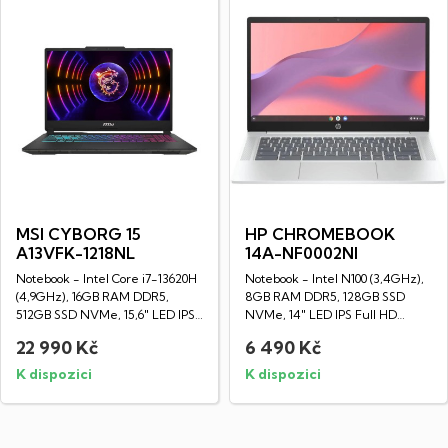
MSI CYBORG 15
HP CHROMEBOOK
A13VFK-1218NL
14A-NF0002NI
Notebook - Intel Core i7-13620H
Notebook - Intel N100 (3,4GHz),
(4,9GHz), 16GB RAM DDR5,
8GB RAM DDR5, 128GB SSD
512GB SSD NVMe, 15,6" LED IPS
NVMe, 14" LED IPS Full HD
Full HD...
displej...
22 990 Kč
6 490 Kč
K dispozici
K dispozici