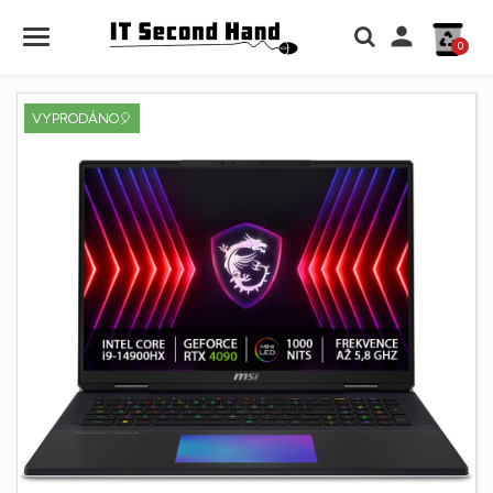

0
VYPRODÁNO🎈