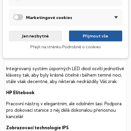
Tento notebook je vybaven
SSD
(Solid State Drive)
diskem, který na rozdíl od starších magnetických HDD
Marketingové cookies
(Hard Disk Drive) disků nedisponuje žádnými pohyblivými
součástmi a je tak mnohem méně náchylný
k mechanickému poškození. Díky použití elektronické
Jen nezbytné
Přijmout vše
soustavy je tento disk mnohem
tišší
a především nabízí
mnohem
rychlejší
práci s daty.
Přejít na stránku Podrobně o cookies
Podsvícená klávesnice
Integrovaný systém úsporných LED diod osvítí jednotlivé
klávesy tak, aby byly krásně čitelné i během temné noci,
stále však decentně, aby nikterak nedráždily Váš zrak.
HP Elitebook
Pracovní nástroj v elegantním, ale odolném šasi. Podpora
pro dokovací stanice z něj dělá dokonalou přenosnou
kancelář.
Zobrazovací technologie IPS