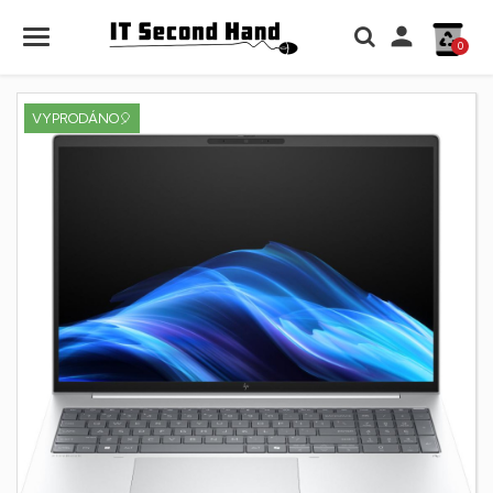

0
VYPRODÁNO🎈