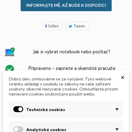
INFORMUJTE MĚ, AŽ BUDE K DISPOZICI
Sdílet
Tweet
Jak si vybrat notebook nebo počítač?
Připraveno - zapnete a okamžitě pracujte
×
Dobrý den, omlouváme se za vyrušení. Tyto webové
stránky ukládají v souladu se zákony na vaše zařízení
Přidat Microsoft Office Plus ➡️ 499,-
soubory, obecně nazývané cookies. Odsouhlaste prosím
nastavení cookies souborů pro použití webu.
Technické cookies
PARAMETRY PRODUKTU
POPIS
SSD Disk
Analytické cookies