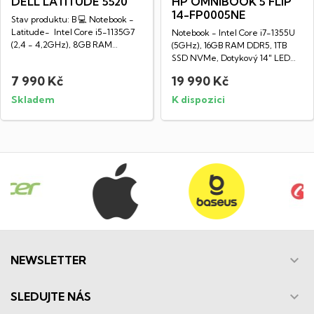
DELL LATITUDE 5520
HP OMNIBOOK 5 FLIP
14-FP0005NE
Stav produktu: B 💻 Notebook -
Latitude- Intel Core i5-1135G7
Notebook - Intel Core i7-1355U
(2,4 - 4,2GHz), 8GB RAM
(5GHz), 16GB RAM DDR5, 1TB
DDR4,...
SSD NVMe, Dotykový 14" LED
IPS WUXGA...
7 990 Kč
19 990 Kč
Skladem
K dispozici

NEWSLETTER

SLEDUJTE NÁS