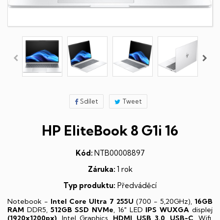
Sdílet
Tweet
HP EliteBook 8 G1i 16
Kód:
NTB00008897
Záruka:
1 rok
Typ produktu:
Předváděcí
Notebook -
Intel Core Ultra 7 255U
(700 - 5,20GHz),
16GB
RAM
DDR5,
512GB SSD NVMe
, 16" LED
IPS
WUXGA
displej
(1920x1200px)
, Intel Graphics,
HDMI
,
USB 3.0
,
USB-C
, Wifi,