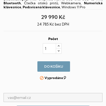
Bluetooth
, Čtečka otisků prstů, Webkamera,
Numerická
klávesnice
,
Podsvícená klávesnice
, Windows 11 Pro
29 990 Kč
24 785 Kč bez DPH
Počet
DO KOŠÍKU
Vyprodáno🎈
