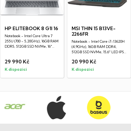
HP ELITEBOOK 8 G1I 16
MSI THIN 15 B13VE-
2266FR
Notebook - Intel Core Ultra 7
255U (700 - 5,20GHz), 16GB RAM
Notebook - Intel Core i7-13620H
DDR5, 512GB SSD NVMe, 16"
(4,9GHz), 16GB RAM DDR4,
LED IPS...
512GB SSD NVMe, 15,6" LED IPS
Full HD...
29 990 Kč
20 990 Kč
K dispozici
K dispozici