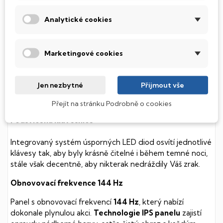
SSD Disk
Analytické cookies
Tento notebook je vybaven
SSD
(Solid State Drive)
diskem, který na rozdíl od starších magnetických HDD
Marketingové cookies
(Hard Disk Drive) disků nedisponuje žádnými pohyblivými
součástmi a je tak mnohem méně náchylný
k mechanickému poškození. Díky použití elektronické
Jen nezbytné
Přijmout vše
soustavy je tento disk mnohem
tišší
a především nabízí
mnohem
rychlejší
práci s daty.
Přejít na stránku Podrobně o cookies
Podsvícená klávesnice
Integrovaný systém úsporných LED diod osvítí jednotlivé
klávesy tak, aby byly krásně čitelné i během temné noci,
stále však decentně, aby nikterak nedráždily Váš zrak.
Obnovovací frekvence 144 Hz
Panel s obnovovací frekvencí
144 Hz
, který nabízí
dokonale plynulou akci.
Technologie IPS panelu
zajistí