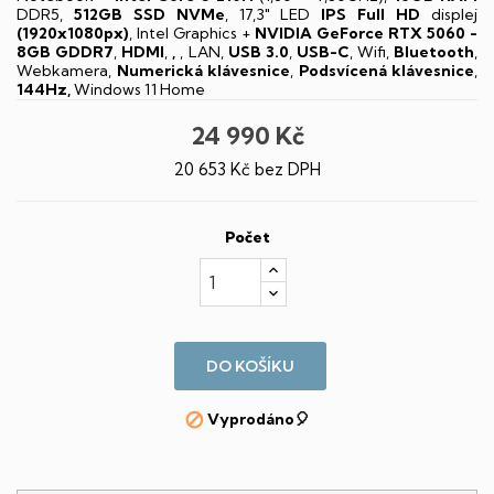
DDR5,
512GB SSD NVMe
, 17,3" LED
IPS
Full HD
displej
(1920x1080px)
, Intel Graphics +
NVIDIA GeForce RTX 5060 -
8GB GDDR7
,
HDMI
,
,
, LAN,
USB 3.0
,
USB-C
, Wifi,
Bluetooth
,
Webkamera,
Numerická klávesnice
,
Podsvícená klávesnice
,
144Hz,
Windows 11 Home
24 990 Kč
20 653 Kč bez DPH
Počet
DO KOŠÍKU
Vyprodáno🎈
