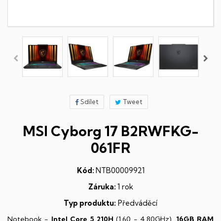
Sdílet
Tweet
MSI Cyborg 17 B2RWFKG-
061FR
Kód:
NTB00009921
Záruka:
1 rok
Typ produktu:
Předváděcí
Notebook -
Intel Core 5 210H
(1,60 - 4,80GHz),
16GB RAM