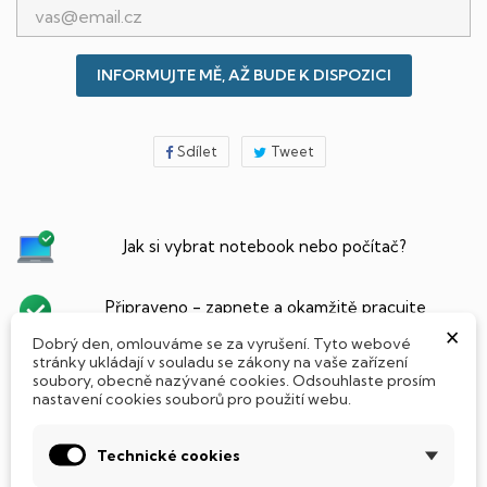
INFORMUJTE MĚ, AŽ BUDE K DISPOZICI
Sdílet
Tweet
Jak si vybrat notebook nebo počítač?
Připraveno - zapnete a okamžitě pracujte
×
Dobrý den, omlouváme se za vyrušení. Tyto webové
stránky ukládají v souladu se zákony na vaše zařízení
Přidat Microsoft Office Plus ➡️ 499,-
soubory, obecně nazývané cookies. Odsouhlaste prosím
nastavení cookies souborů pro použití webu.
Technické cookies
PARAMETRY PRODUKTU
POPIS