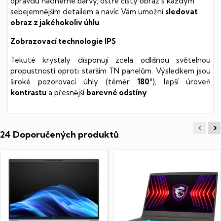
opravdu nádherné barvy, ostře čistý obraz s každým
sebejemnějším detailem a navíc Vám umožní
sledovat
obraz z jakéhokoliv úhlu
.
Zobrazovací technologie IPS
Tekuté krystaly disponují zcela odlišnou světelnou
propustností oproti starším TN panelům. Výsledkem jsou
široké pozorovací úhly (téměr
180°
), lepší úroveň
kontrastu
a přesnější
barevné odstíny
.
24 Doporučených produktů