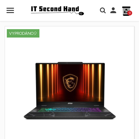

0
VYPRODÁNO🎈