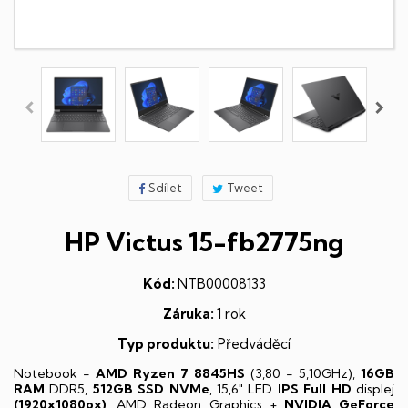
Sdílet
Tweet
HP Victus 15-fb2775ng
Kód:
NTB00008133
Záruka:
1 rok
Typ produktu:
Předváděcí
Notebook -
AMD Ryzen 7 8845HS
(3,80 - 5,10GHz),
16GB
RAM
DDR5,
512GB SSD NVMe
, 15,6" LED
IPS
Full HD
displej
(1920x1080px)
, AMD Radeon Graphics +
NVIDIA GeForce