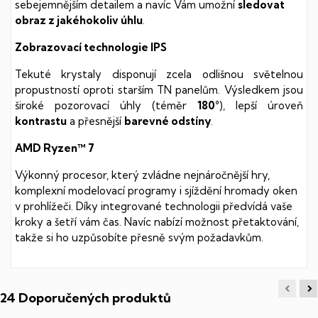
sebejemnějším detailem a navíc Vám umožní
sledovat
obraz z jakéhokoliv úhlu
.
Zobrazovací technologie IPS
Tekuté krystaly disponují zcela odlišnou světelnou
propustností oproti starším TN panelům. Výsledkem jsou
široké pozorovací úhly (téměr
180°
), lepší úroveň
kontrastu
a přesnější
barevné odstíny
.
AMD Ryzen™ 7
Výkonný procesor, který zvládne nejnáročnější hry,
komplexní modelovací programy i sjíždění hromady oken
v prohlížeči. Díky integrované technologii předvídá vaše
kroky a šetří vám čas. Navíc nabízí možnost přetaktování,
takže si ho uzpůsobíte přesně svým požadavkům.
24 Doporučených produktů