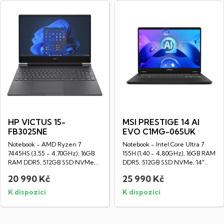
HP VICTUS 15-
MSI PRESTIGE 14 AI
FB3025NE
EVO C1MG-065UK
Notebook - AMD Ryzen 7
Notebook - Intel Core Ultra 7
7445HS (3,55 - 4,70GHz), 16GB
155H (1,40 - 4,80GHz), 16GB RAM
RAM DDR5, 512GB SSD NVMe,
DDR5, 512GB SSD NVMe, 14"
15,6" LED IPS Full...
LED IPS...
20 990 Kč
25 990 Kč
K dispozici
K dispozici