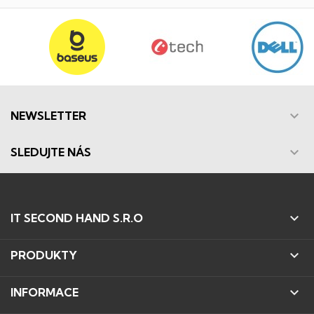

NEWSLETTER

SLEDUJTE NÁS

IT SECOND HAND S.R.O

PRODUKTY

INFORMACE