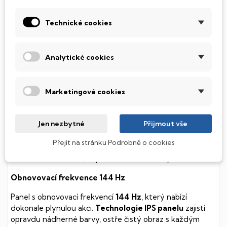
SSD Disk
Technické cookies
Tento notebook je vybaven
SSD
(Solid State Drive)
diskem, který na rozdíl od starších magnetických HDD
(Hard Disk Drive) disků nedisponuje žádnými pohyblivými
Analytické cookies
součástmi a je tak mnohem méně náchylný
k mechanickému poškození. Díky použití elektronické
soustavy je tento disk mnohem
tišší
a především nabízí
Marketingové cookies
mnohem
rychlejší
práci s daty.
Podsvícená klávesnice
Jen nezbytné
Přijmout vše
Integrovaný systém úsporných LED diod osvítí jednotlivé
Přejít na stránku Podrobně o cookies
klávesy tak, aby byly krásně čitelné i během temné noci,
stále však decentně, aby nikterak nedráždily Váš zrak.
Obnovovací frekvence 144 Hz
Panel s obnovovací frekvencí
144 Hz
, který nabízí
dokonale plynulou akci.
Technologie IPS panelu
zajistí
opravdu nádherné barvy, ostře čistý obraz s každým