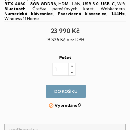
RTX 4060 - 8GB GDDR6
,
HDMI
, LAN,
USB 3.0
,
USB-C
, Wifi,
Bluetooth
, Čtečka paměťových karet, Webkamera,
Numerická klávesnice
,
Podsvícená klávesnice
,
144Hz,
Windows 11 Home
23 990 Kč
19 826 Kč bez DPH
Počet
DO KOŠÍKU
Vyprodáno🎈
