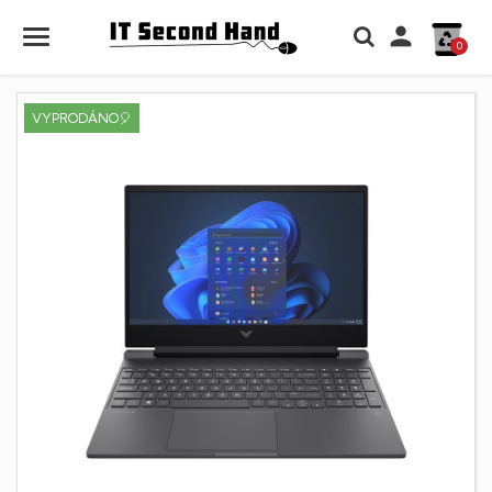

0
VYPRODÁNO🎈