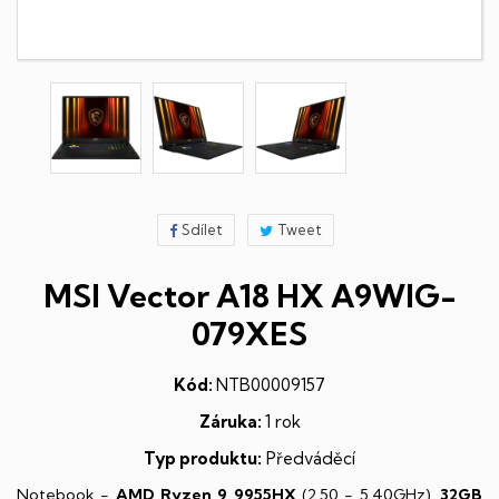
Sdílet
Tweet
MSI Vector A18 HX A9WIG-
079XES
Kód:
NTB00009157
Záruka:
1 rok
Typ produktu:
Předváděcí
Notebook -
AMD Ryzen 9 9955HX
(2,50 - 5,40GHz),
32GB