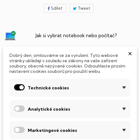
Sdílet
Tweet
Jak si vybrat notebook nebo počítač?
×
Připraveno - zapnete a okamžitě pracujte
Dobrý den, omlouváme se za vyrušení. Tyto webové
stránky ukládají v souladu se zákony na vaše zařízení
soubory, obecně nazývané cookies. Odsouhlaste prosím
Přidat Microsoft Office Plus ➡️ 499,-
nastavení cookies souborů pro použití webu.
Technické cookies
PARAMETRY PRODUKTU
POPIS
Analytické cookies
SSD Disk
Tento notebook je vybaven
SSD
(Solid State Drive)
Marketingové cookies
diskem, který na rozdíl od starších magnetických HDD