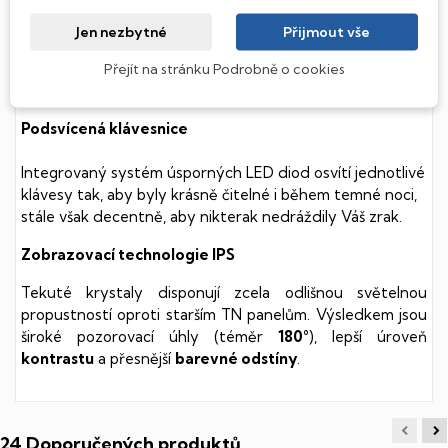
(Hard Disk Drive) disků nedisponuje žádnými pohyblivými
součástmi a je tak mnohem méně náchylný
Jen nezbytné
Přijmout vše
k mechanickému poškození. Díky použití elektronické
soustavy je tento disk mnohem
tišší
a především nabízí
Přejít na stránku Podrobně o cookies
mnohem
rychlejší
práci s daty.
Podsvícená klávesnice
Integrovaný systém úsporných LED diod osvítí jednotlivé
klávesy tak, aby byly krásně čitelné i během temné noci,
stále však decentně, aby nikterak nedráždily Váš zrak.
Zobrazovací technologie IPS
Tekuté krystaly disponují zcela odlišnou světelnou
propustností oproti starším TN panelům. Výsledkem jsou
široké pozorovací úhly (téměr
180°
), lepší úroveň
kontrastu
a přesnější
barevné odstíny
.
24 Doporučených produktů