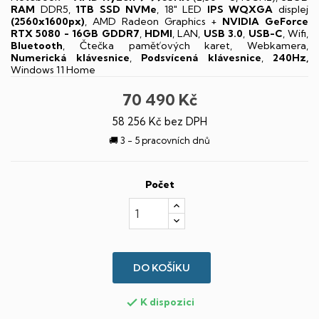
RAM
DDR5,
1TB SSD NVMe
, 18" LED
IPS
WQXGA
displej
(2560x1600px)
, AMD Radeon Graphics +
NVIDIA GeForce
RTX 5080 - 16GB GDDR7
,
HDMI
, LAN,
USB 3.0
,
USB-C
, Wifi,
Bluetooth
, Čtečka paměťových karet, Webkamera,
Numerická klávesnice
,
Podsvícená klávesnice
,
240Hz,
Windows 11 Home
70 490 Kč
58 256 Kč bez DPH
🚚 3 - 5 pracovních dnů
Počet
DO KOŠÍKU
K dispozici
