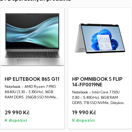
HP ELITEBOOK 865 G11
HP OMNIBOOK 5 FLIP
14-FP0019NE
Notebook - AMD Ryzen 7 PRO
8840U (3,30 - 5,10GHz), 16GB
Notebook - Intel Core 7 150U
RAM DDR5, 256GB SSD NVMe,
(1,80 - 5,40GHz), 16GB RAM
16" LED IPS...
DDR5, 1TB SSD NVMe, Dotykový
14" LED IPS...
29 990 Kč
19 990 Kč
K dispozici
K dispozici