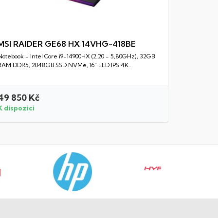
MSI RAIDER GE68 HX 14VHG-418BE
Notebook - Intel Core i9-14900HX (2,20 - 5,80GHz), 32GB
Rychlý náhled
RAM DDR5, 2048GB SSD NVMe, 16" LED IPS 4K...
49 850 Kč
23 250 
K dispozici
K dispozi