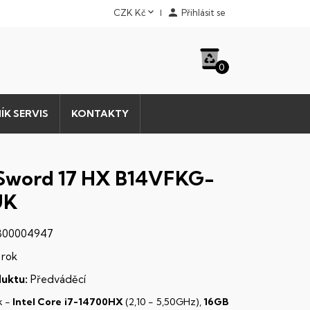


CZK Kč
Přihlásit se
0
ÍK SERVIS
KONTAKTY
Sword 17 HX B14VFKG-
UK
B00004947
 rok
uktu:
Předváděcí
k -
Intel Core i7-14700HX
(2,10 - 5,50GHz),
16GB