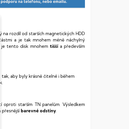
rý na rozdíl od starších magnetických HDD
oučástmi a je tak mnohem méně náchylný
vy je tento disk mnohem
tišší
a především
 tak, aby byly krásně čitelné i během
k.
stí oproti starším TN panelům. Výsledkem
 přesnější
barevné odstíny
.