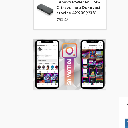
Lenovo Powered USB-
C travel hub Dokovací
stanice 4X90S92381
790 Kč