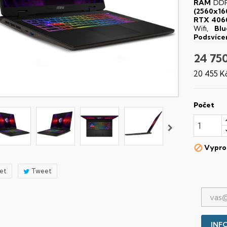
RAM
DDR
(2560x16
RTX 406
Wifi,
Blu
Podsvíce
24 75
20 455 K
Počet
Vypro

let
Tweet
INFO