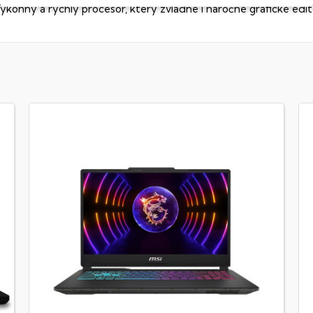
ýkonný a rychlý procesor, který zvládne i náročné grafické edit