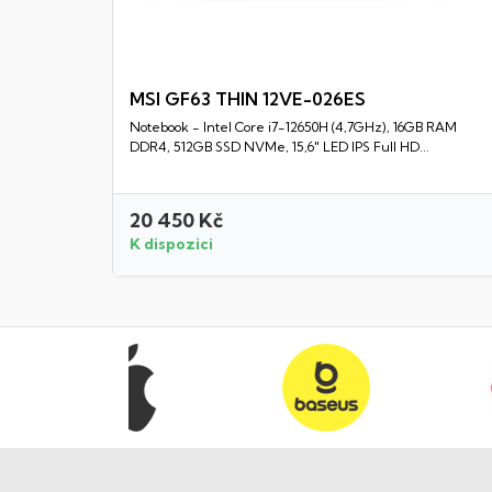
MSI GF63 THIN 12VE-026ES
Notebook - Intel Core i7-12650H (4,7GHz), 16GB RAM
Rychlý náhled
DDR4, 512GB SSD NVMe, 15,6" LED IPS Full HD...
20 450 Kč
K dispozici