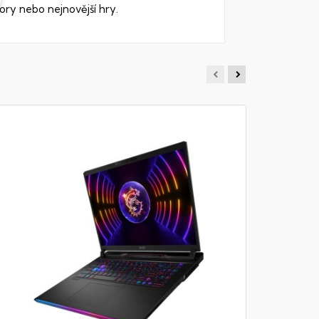
ory nebo nejnovější hry.
MSI GF6
Notebook - 
DDR4, 1TB S