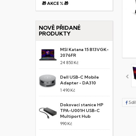
🎁 AKCE % 🎁
NOVĚ PŘIDANÉ
PRODUKTY
MSI Katana 15 B13VGK-
2076FR
24 850 Kč
Dell USB-C Mobile
Adapter - DA310
1 490 Kč
Sdí
Dokovací stanice HP
TPA-U001H USB-C
Multiport Hub
990 Kč