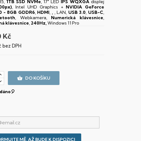
5,
1TB SSD NVMe
, 17" LED
IPS
WQXGA
displej
00px)
, Intel UHD Graphics +
NVIDIA GeForce
0 - 8GB GDDR6
,
HDMI
,
,
, LAN,
USB 3.0
,
USB-C
,
etooth
, Webkamera,
Numerická klávesnice
,
ná klávesnice
,
240Hz,
Windows 11 Pro
0 Kč
č bez DPH

DO KOŠÍKU
dáno🎈
RMUJTE MĚ, AŽ BUDE K DISPOZICI