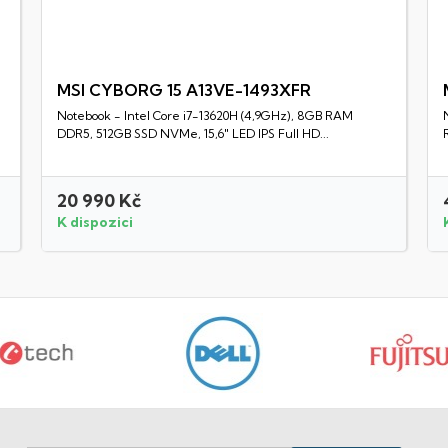
MSI CYBORG 15 A13VE-1493XFR
Notebook - Intel Core i7-13620H (4,9GHz), 8GB RAM
Rychlý náhled
DDR5, 512GB SSD NVMe, 15,6" LED IPS Full HD...
20 990 Kč
K dispozici