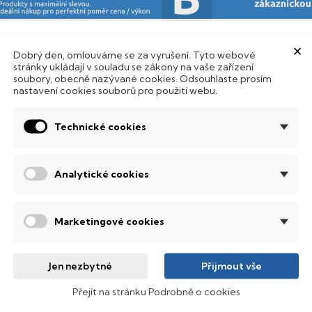
×
SD Disk
Dobrý den, omlouváme se za vyrušení. Tyto webové
stránky ukládají v souladu se zákony na vaše zařízení
soubory, obecně nazývané cookies. Odsouhlaste prosím
ento notebook je vybaven
SSD
(Solid State Drive) diskem, kte
nastavení cookies souborů pro použití webu.
Hard Disk Drive) disků nedisponuje žádnými pohyblivými s
 mechanickému poškození. Díky použití elektronické sousta
Technické cookies
abízí mnohem
rychlejší
práci s daty.
odsvícená klávesnice
Analytické cookies
ntegrovaný systém úsporných LED diod osvítí jednotlivé klávesy
emné noci, stále však decentně, aby nikterak nedráždily Váš zra
Marketingové cookies
obrazovací technologie IPS
ekuté krystaly disponují zcela odlišnou světelnou propustno
Jen nezbytné
Přijmout vše
sou široké pozorovací úhly (téměr
180°
), lepší úroveň
kontrastu
a
Přejít na stránku Podrobně o cookies
ntel® Core™ i7