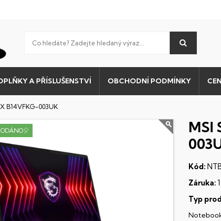
OPLŇKY A PŘÍSLUŠENSTVÍ
OBCHODNÍ PODMÍNKY
CEN
 HX B14VFKG-003UK
MSI 
RODÁNO🎈
003
Kód:
NT
Záruka:
1
Typ prod
Noteboo