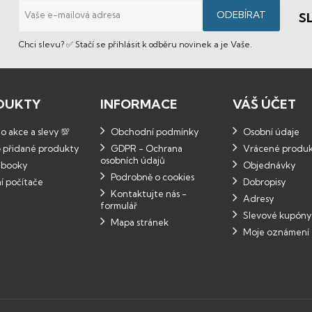
S
Chci slevu? ✅ Stačí se přihlásit k odběru novinek a je Vaše.
DUKTY
INFORMACE
VÁŠ ÚČET
 akce a slevy 💯
Obchodní podmínky
Osobní údaje
 přidané produkty
GDPR - Ochrana
Vrácené produ
osobních údajů
booky
Objednávky
Podrobně o cookies
í počítače
Dobropisy
Kontaktujte nás -
Adresy
formulář
Slevové kupóny
Mapa stránek
Moje oznámení