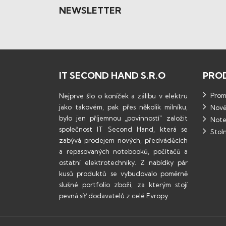
NEWSLETTER
IT SECOND HAND S.R.O
PRO
Promo
Nejprve šlo o koníček a zálibu v elektru
jako takovém, pak přes několik milníku,
Nově
bylo jen příjemnou „povinností“ založit
Note
společnost IT Second Hand, která se
Stoln
zabývá prodejem nových, předváděcích
a repasovaných notebooků, počítačů a
ostatní elektrotechniky. Z nabídky pár
kusů produktů se vybudovalo poměrně
slušné portfolio zboží, za kterým stojí
pevná síť dodavatelů z celé Evropy.