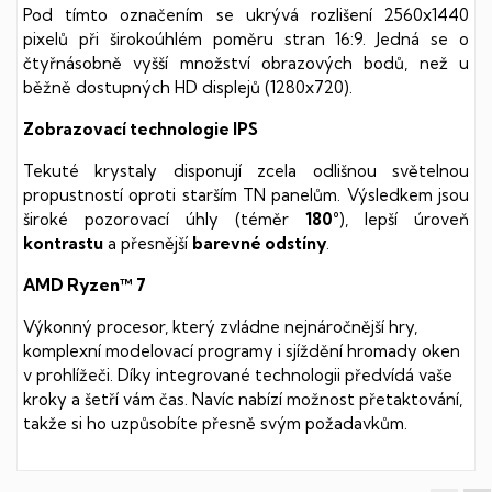
Pod tímto označením se ukrývá rozlišení 2560x1440
pixelů při širokoúhlém poměru stran 16:9. Jedná se o
čtyřnásobně vyšší množství obrazových bodů, než u
běžně dostupných HD displejů (1280x720).
Zobrazovací technologie IPS
Tekuté krystaly disponují zcela odlišnou světelnou
propustností oproti starším TN panelům. Výsledkem jsou
široké pozorovací úhly (téměr
180°
), lepší úroveň
kontrastu
a přesnější
barevné odstíny
.
AMD Ryzen™ 7
Výkonný procesor, který zvládne nejnáročnější hry,
komplexní modelovací programy i sjíždění hromady oken
v prohlížeči. Díky integrované technologii předvídá vaše
kroky a šetří vám čas. Navíc nabízí možnost přetaktování,
takže si ho uzpůsobíte přesně svým požadavkům.