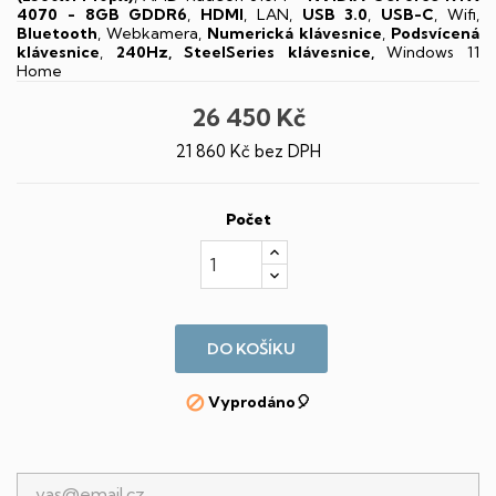
4070 - 8GB GDDR6
,
HDMI
, LAN,
USB 3.0
,
USB-C
, Wifi,
Bluetooth
, Webkamera,
Numerická klávesnice
,
Podsvícená
klávesnice
,
240Hz, SteelSeries klávesnice,
Windows 11
Home
26 450 Kč
21 860 Kč bez DPH
Počet
DO KOŠÍKU
Vyprodáno🎈
