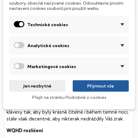
soubory, obecně nazývané cookies. Odsouhlaste prosím
nastavení cookies souborů pro použití webu.
Technické cookies
SSD Disk
Tento notebook je vybaven
SSD
(Solid State Drive)
Analytické cookies
diskem, který na rozdíl od starších magnetických HDD
(Hard Disk Drive) disků nedisponuje žádnými pohyblivými
součástmi a je tak mnohem méně náchylný
k mechanickému poškození. Díky použití elektronické
Marketingové cookies
soustavy je tento disk mnohem
tišší
a především nabízí
mnohem
rychlejší
práci s daty.
Jen nezbytné
Přijmout vše
Podsvícená klávesnice
Přejít na stránku Podrobně o cookies
Integrovaný systém úsporných LED diod osvítí jednotlivé
klávesy tak, aby byly krásně čitelné i během temné noci,
stále však decentně, aby nikterak nedráždily Váš zrak.
WQHD rozlišení