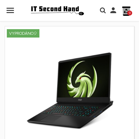

0
VYPRODÁNO🎈