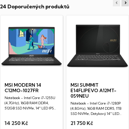
24 Doporučených produktů
MSI MODERN 14
MSI SUMMIT
C12MO-1027FR
E14FLIPEVO A12MT-
059NEU
Notebook - Intel Core i7-1255U
(4,7GHz), 16GB RAM DDR4,
Notebook - Intel Core i7-1280P
512GB SSD NVMe, 14" LED IPS
(4,8GHz), 16GB RAM DDR5, 1TB
Full HD...
SSD NVMe, Dotykový 14" LED
IPS HD...
14 250 Kč
21 750 Kč