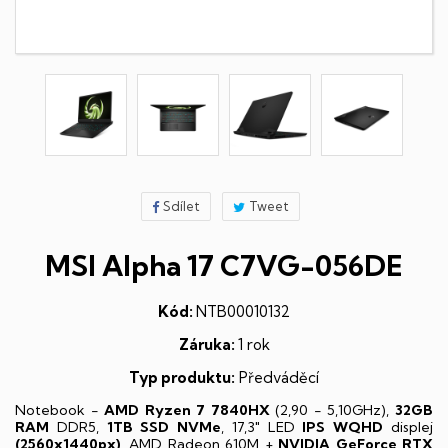
Sdílet
Tweet
MSI Alpha 17 C7VG-056DE
Kód:
NTB00010132
Záruka:
1 rok
Typ produktu:
Předváděcí
Notebook -
AMD Ryzen 7 7840HX
(2,90 - 5,10GHz),
32GB
RAM
DDR5,
1TB SSD NVMe
, 17,3" LED
IPS
WQHD
displej
(2560x1440px)
, AMD Radeon 610M +
NVIDIA GeForce RTX