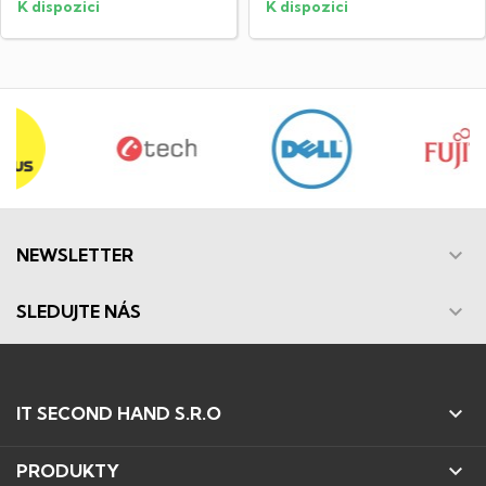
K dispozici
K dispozici

NEWSLETTER

SLEDUJTE NÁS

IT SECOND HAND S.R.O

PRODUKTY