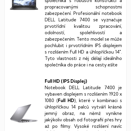
společníka s robustní konstrukcí a
propracovanými schopnostmi
zabezpečení. Profesionální notebook
DELL Latitude 7400 se vyznačuje
prvotřídní kvalitou zpracování,
odolností, spolehlivostí a
zabezpečením. Tento model se může
pochlubit i prvotřídním IPS displejem
s rozlišením Full HD a úhlopříčkou 14".
Tyto vlastnosti z něj dělají ideálního
společníka do práce i na cesty.ešíte
Full HD (IPS Displej)
Notebook
DELL Latitude 7400
je
vybaven displejem s rozlišením 1920 x
1080 (
Full HD
), které v kombinaci s
úhlopříčkou 14 palců vytváří krásně
jemný obraz, na němž vynikne
jakýkoliv obsah od fotografií přes hry
až po filmy. Vysoké rozlišení navíc