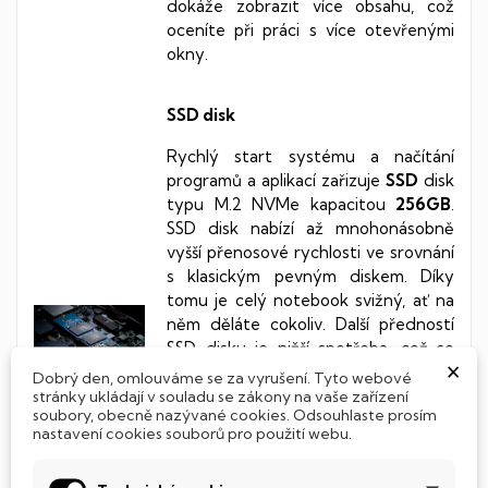
dokáže zobrazit více obsahu, což
oceníte při práci s více otevřenými
okny.
SSD disk
Rychlý start systému a načítání
programů a aplikací zařizuje
SSD
disk
typu M.2 NVMe kapacitou
256GB
.
SSD disk nabízí až mnohonásobně
vyšší přenosové rychlosti ve srovnání
s klasickým pevným diskem. Díky
tomu je celý notebook svižný, ať na
něm děláte cokoliv. Další předností
SSD disku je nižší spotřeba, což se
×
projeví na delší výdrží baterie. Během
Dobrý den, omlouváme se za vyrušení. Tyto webové
pár sekund naběhne systém a
stránky ukládají v souladu se zákony na vaše zařízení
soubory, obecně nazývané cookies. Odsouhlaste prosím
můžete směle pracovat. Díky kvalitně
nastavení cookies souborů pro použití webu.
řešeným procesorům
Intel, v kombinaci s operační