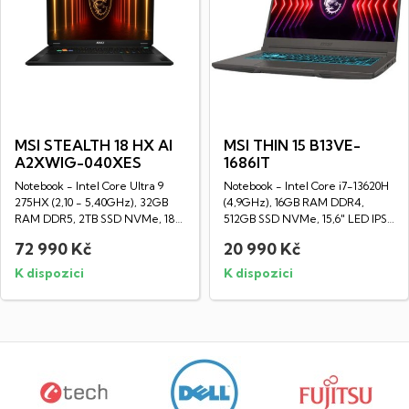
MSI STEALTH 18 HX AI
MSI THIN 15 B13VE-
A2XWIG-040XES
1686IT
Notebook - Intel Core Ultra 9
Notebook - Intel Core i7-13620H
275HX (2,10 - 5,40GHz), 32GB
(4,9GHz), 16GB RAM DDR4,
RAM DDR5, 2TB SSD NVMe, 18"
512GB SSD NVMe, 15,6" LED IPS
LED IPS...
Full HD...
72 990 Kč
20 990 Kč
K dispozici
K dispozici