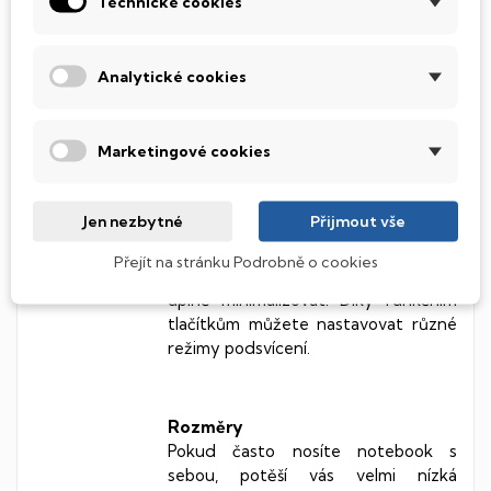
Technické cookies
pamětí DDR4 a výše zmíněným SSD
diskem, dostanete k využití opravdu
vysoký výkon.
Analytické cookies
Podsvícená klávesnice
Marketingové cookies
Parádní vlastností tohoto modelu
je
podsvícená klávesnice,
která
Jen nezbytné
Přijmout vše
působí elegantně a navíc usnadní
práci ve tmě.
Přejít na stránku Podrobně o cookies
Externí zdroj světla tak můžete
úplně minimalizovat. Díky funkčním
tlačítkům můžete nastavovat různé
režimy podsvícení.
Rozměry
Pokud často nosíte notebook s
sebou, potěší vás velmi nízká