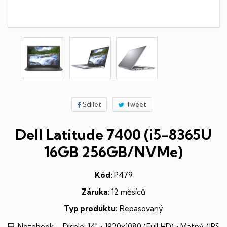
Sdílet
Tweet
Dell Latitude 7400 (i5-8365U
16GB 256GB/NVMe)
Kód:
P479
Záruka:
12 měsíců
Typ produktu:
Repasovaný
💻 Notebook - Displej 14" • 1920x1080 (Full HD) • Matný (IPS