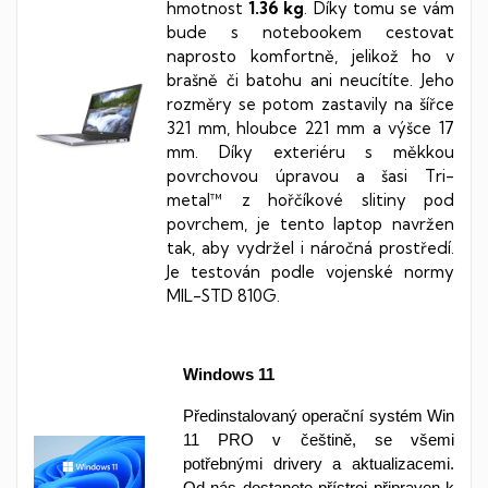
hmotnost
1.36 kg
. Díky tomu se vám
bude s notebookem cestovat
naprosto komfortně, jelikož ho v
brašně či batohu ani neucítíte. Jeho
rozměry se potom zastavily na šířce
321 mm, hloubce 221 mm a výšce 17
mm. Díky exteriéru s měkkou
povrchovou úpravou a šasi Tri-
metal™ z hořčíkové slitiny pod
povrchem, je tento laptop navržen
tak, aby vydržel i náročná prostředí.
Je testován podle vojenské normy
MIL-STD 810G
.
Windows 11
Předinstalovaný operační systém Win
11 PRO v češtině, se všemi
potřebnými drivery a aktualizacemi.
Od nás dostanete přístroj připraven k