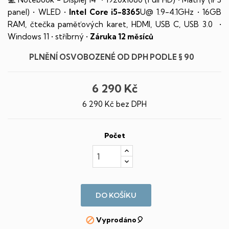
panel) • WLED •
Intel Core i5-8365
U@ 1.9-4.1GHz • 16GB
RAM, čtečka paměťových karet, HDMI, USB C, USB 3.0 •
Windows 11 • stříbrný •
Záruka 12 měsíců
PLNĚNÍ OSVOBOZENÉ OD DPH PODLE § 90
6 290 Kč
6 290 Kč bez DPH
Počet
DO KOŠÍKU
Vyprodáno🎈
