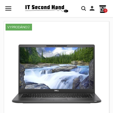

0
VYPRODÁNO🎈