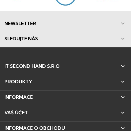

NEWSLETTER

SLEDUJTE NÁS

IT SECOND HAND S.R.O

PRODUKTY

INFORMACE

VÁŠ ÚČET

INFORMACE O OBCHODU