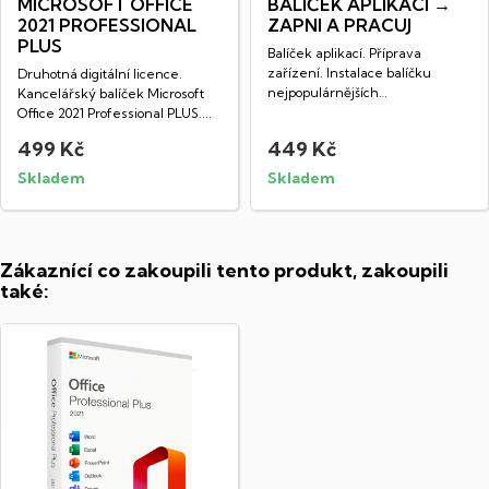
MICROSOFT OFFICE
BALÍČEK APLIKACÍ →
2021 PROFESSIONAL
ZAPNI A PRACUJ
PLUS
Balíček aplikací. Příprava
zařízení. Instalace balíčku
Druhotná digitální licence.
nejpopulárnějších
Kancelářský balíček Microsoft
freewarových...
Office 2021 Professional PLUS....
499 Kč
449 Kč
Skladem
Skladem
Zákaznící co zakoupili tento produkt, zakoupili
také: