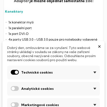
Adaptér
je možné objednat samostatně
zde!
Konektory
1x konektor myši
1x paralelní port
1x port DVI-D
4x porty USB 3.0 - USB 3.0 pouze pro notebooky vybavené
×
USB 3.0, jinak snížení na USB 2.0
Dobrý den, omlouváme se za vyrušení. Tyto webové
1x konektor RJ-45 (síť)
stránky ukládají v souladu se zákony na vaše zařízení
soubory, obecně nazývané cookies. Odsouhlaste prosím
1x konektor DisplayPort
nastavení cookies souborů pro použití webu.
1x port VGA
1x sériový port
Technické cookies
1x konektor pro klávesnici
1x zvukový vstup
1x sluchátkový vstup
Analytické cookies
1x port stojanu pro monitor
Specifikace
Marketingové cookies