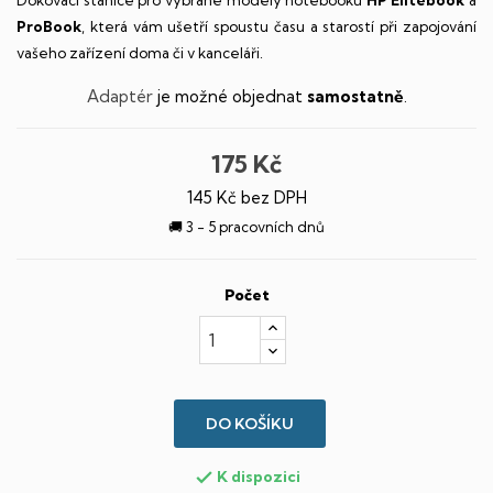
Dokovací stanice pro vybrané modely notebooků
HP Elitebook
a
ProBook
, která vám ušetří spoustu času a starostí při zapojování
vašeho zařízení doma či v kanceláři.
Adaptér
je možné objednat
samostatně
.
175 Kč
145 Kč bez DPH
🚚 3 - 5 pracovních dnů
Počet
DO KOŠÍKU
K dispozici
