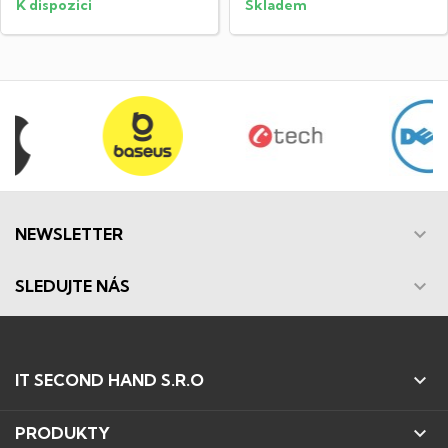
K dispozici
Skladem

NEWSLETTER

SLEDUJTE NÁS

IT SECOND HAND S.R.O

PRODUKTY