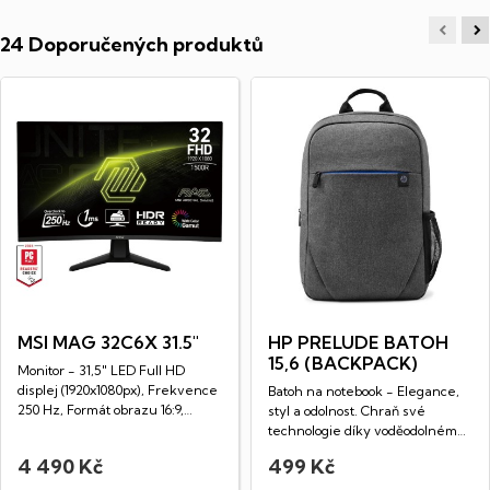
24 Doporučených produktů
MSI MAG 32C6X 31.5"
HP PRELUDE BATOH
15,6 (BACKPACK)
Monitor - 31,5" LED Full HD
displej (1920x1080px), Frekvence
Batoh na notebook - Elegance,
250 Hz, Formát obrazu 16:9,
styl a odolnost. Chraň své
Doba...
technologie díky voděodolnému
a...
4 490 Kč
499 Kč