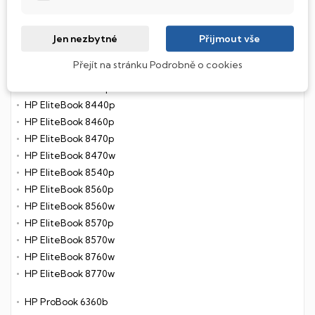
Rozměry:
260 x 164 x 66 mm
Hmotnost:
1,07 kg
Jen nezbytné
Přijmout vše
Kompatibilita
Přejít na stránku Podrobně o cookies
HP EliteBook 2170p
HP EliteBook 8440p
HP EliteBook 8460p
HP EliteBook 8470p
HP EliteBook 8470w
HP EliteBook 8540p
HP EliteBook 8560p
HP EliteBook 8560w
HP EliteBook 8570p
HP EliteBook 8570w
HP EliteBook 8760w
HP EliteBook 8770w
HP ProBook 6360b