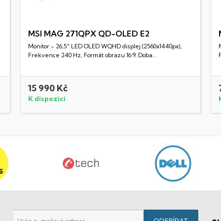
MSI MAG 271QPX QD-OLED E2
Monitor - 26,5" LED OLED WQHD displej (2560x1440px),
Rychlý náhled
Frekvence 240 Hz, Formát obrazu 16:9, Doba...
15 990 Kč
K dispozici