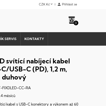


CZK Kč
Přihlásit se
0
ÍK SERVIS
KONTAKTY
 svítící nabíjecí kabel
C/USB-C (PD), 1,2 m,
 duhový
-FIXDLED-CC-RA
24 měsíců
ítící kabel s USB-C konektory a výkonem až 60