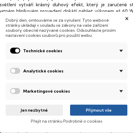
světlení vytváří krásný duhový efekt, který je zaručeně 
atném hliníkovém provedení dokáží nabíjet výkonem až 60 W. 
×
ásek pro pohodlné přenášení bez zamotání.
Dobrý den, omlouváme se za vyrušení. Tyto webové
stránky ukládají v souladu se zákony na vaše zařízení
lastnosti:
soubory, obecně nazývané cookies. Odsouhlaste prosím
nastavení cookies souborů pro použití webu.
abíjecí kabel se svítícím efektem
Technické cookies
onektory: USB-C/USB-C
o zapojení do adaptéru začne svítít měnícími s barvami
Analytické cookies
odpora rychlého nabíjení 60W
hodné pro notebooky, mobilní telefony, tablety a další elektron
Marketingové cookies
élka kabelu 1,2 m
tahovací pásek na kabel
Jen nezbytné
Přijmout vše
alepovací kabelový organizér
Přejít na stránku Podrobně o cookies
ýrobek splňuje všechny zákonné a bezpečností normy EU