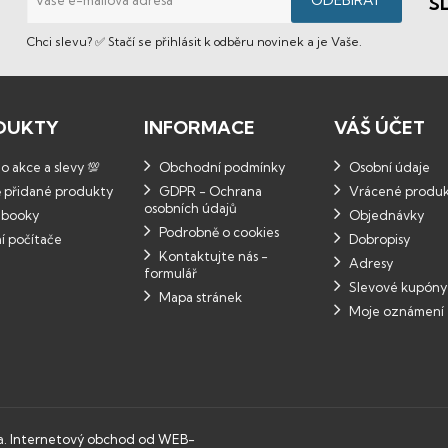
S
Chci slevu? ✅ Stačí se přihlásit k odběru novinek a je Vaše.
DUKTY
INFORMACE
VÁŠ ÚČET
 akce a slevy 💯
Obchodní podmínky
Osobní údaje
 přidané produkty
GDPR - Ochrana
Vrácené produ
osobních údajů
booky
Objednávky
Podrobně o cookies
í počítače
Dobropisy
Kontaktujte nás -
Adresy
formulář
Slevové kupóny
Mapa stránek
Moje oznámení
a.
Internetový obchod od WEB-