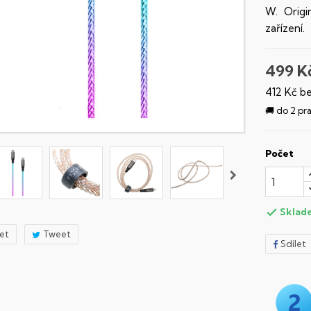
W. Origi
zařízení.
499 K
412 Kč b
🚚 do 2 pr
Počet
Sklad

let
Tweet
Sdílet