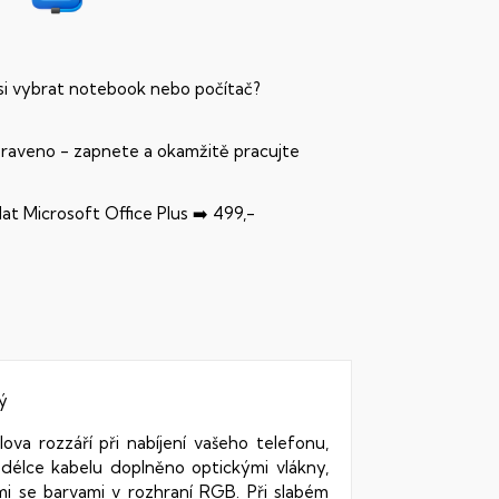
 si vybrat notebook nebo počítač?
praveno - zapnete a okamžitě pracujte
dat Microsoft Office Plus ➡️ 499,-
ý
ova rozzáří při nabíjení vašeho telefonu,
 délce kabelu doplněno optickými vlákny,
mi se barvami v rozhraní RGB. Při slabém