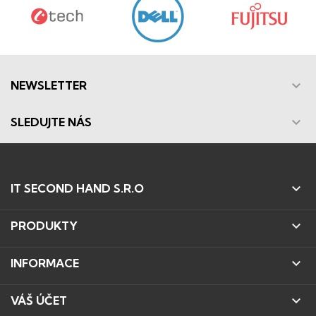

NEWSLETTER

SLEDUJTE NÁS

IT SECOND HAND S.R.O

PRODUKTY

INFORMACE

VÁŠ ÚČET