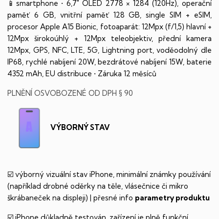
📱smartphone • 6,7" OLED 2778 × 1284 (120Hz), operační
paměť 6 GB, vnitřní paměť 128 GB, single SIM + eSIM,
procesor Apple A15 Bionic, fotoaparát: 12Mpx (f/1,5) hlavní +
12Mpx širokoúhlý + 12Mpx teleobjektiv, přední kamera
12Mpx, GPS, NFC, LTE, 5G, Lightning port, voděodolný dle
IP68, rychlé nabíjení 20W, bezdrátové nabíjení 15W, baterie
4352 mAh, EU distribuce • Záruka 12 měsíců
PLNĚNÍ OSVOBOZENÉ OD DPH § 90
VÝBORNÝ STAV
☑️ výborný vizuální stav iPhone, minimální známky používání
(například drobné oděrky na těle, vlásečnice či mikro
škrábaneček na displeji) | přesné info
parametry produktu
☑️ iPhone důkladně testován, zařízení je plně funkční