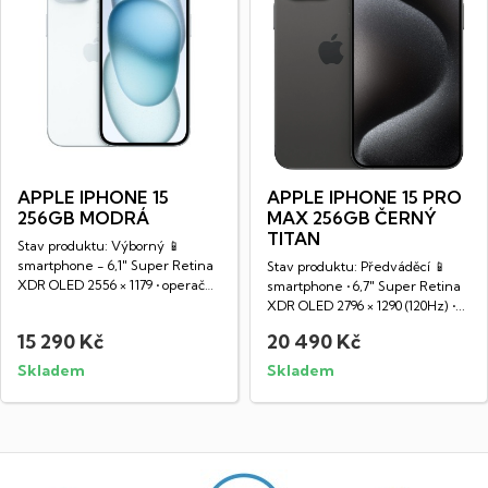
APPLE IPHONE 15
APPLE IPHONE 15 PRO
256GB MODRÁ
MAX 256GB ČERNÝ
TITAN
Stav produktu: Výborný 📱
smartphone - 6,1" Super Retina
Stav produktu: Předváděcí 📱
XDR OLED 2556 × 1179 • operační
smartphone • 6,7" Super Retina
paměť 6...
XDR OLED 2796 × 1290 (120Hz) •...
15 290 Kč
20 490 Kč
Skladem
Skladem