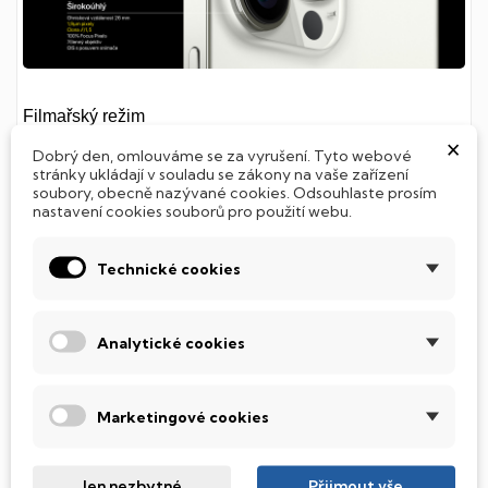
Filmařský režim
×
Dobrý den, omlouváme se za vyrušení. Tyto webové
stránky ukládají v souladu se zákony na vaše zařízení
Přidej příběhu dramatičnost
soubory, obecně nazývané cookies. Odsouhlaste prosím
nastavení cookies souborů pro použití webu.
Díky supervýkonnému čipu budeš natáčet videa jako
Technické cookies
profesionál. Přidej více dramatu s malou hloubkou
ostrosti a automatickým přeostřováním mezi subjekty.
Příběh bude mnohem kreativnější a dramatičtější. A nově
Analytické cookies
má iPhone kapacitu až 1 TB, aby se ti tam vešly všechny
tvoje příběhy.
Marketingové cookies
Jen nezbytné
Přijmout vše