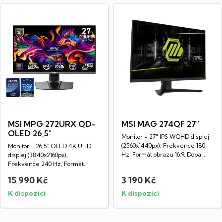
MSI MPG 272URX QD-
MSI MAG 274QF 27"
OLED 26,5"
Monitor - 27" IPS WQHD displej
(2560x1440px), Frekvence 180
Monitor - 26,5" OLED 4K UHD
Hz, Formát obrazu 16:9, Doba
displej (3840x2160px),
odezvy...
Frekvence 240 Hz, Formát
obrazu 16:9, Doba...
15 990 Kč
3 190 Kč
K dispozici
K dispozici