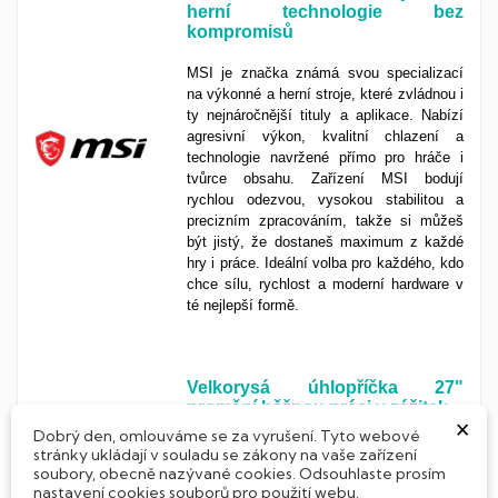
herní technologie bez
kompromisů
MSI je značka známá svou specializací
na výkonné a herní stroje, které zvládnou i
ty nejnáročnější tituly a aplikace. Nabízí
agresivní výkon, kvalitní chlazení a
technologie navržené přímo pro hráče i
tvůrce obsahu. Zařízení MSI bodují
rychlou odezvou, vysokou stabilitou a
precizním zpracováním, takže si můžeš
být jistý, že dostaneš maximum z každé
hry i práce. Ideální volba pro každého, kdo
chce sílu, rychlost a moderní hardware v
té nejlepší formě.
Velkorysá úhlopříčka 27"
promění běžnou práci v zážitek
×
Dobrý den, omlouváme se za vyrušení. Tyto webové
Tento rozměr je
zlatý
standard
pro
stránky ukládají v souladu se zákony na vaše zařízení
náročnější
uživatele
, kteří chtějí víc než
soubory, obecně nazývané cookies. Odsouhlaste prosím
nastavení cookies souborů pro použití webu.
jen základ. Monitor s úhlopříčkou
27 palců