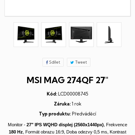
Sdílet
Tweet
MSI MAG 274QF 27"
Kód:
LCD00008745
Záruka:
1 rok
Typ produktu:
Předváděcí
Monitor -
27"
IPS
WQHD
displej
(2560x1440px)
, Frekvence
180 Hz
, Formát obrazu 16:9, Doba odezvy 0,5 ms, Kontrast