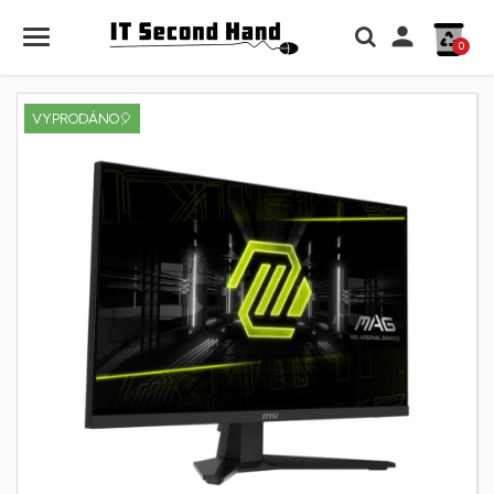

0
VYPRODÁNO🎈