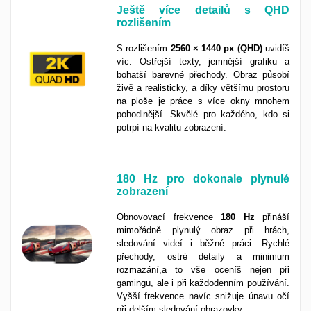
Ještě více detailů s QHD
rozlišením
S rozlišením
2560 × 1440 px (QHD)
uvidíš
víc. Ostřejší texty, jemnější grafiku a
bohatší barevné přechody. Obraz působí
živě a realisticky, a díky většímu prostoru
na ploše je práce s více okny mnohem
pohodlnější. Skvělé pro každého, kdo si
potrpí na kvalitu zobrazení.
180 Hz pro dokonale plynulé
zobrazení
Obnovovací frekvence
180 Hz
přináší
mimořádně plynulý obraz při hrách,
sledování videí i běžné práci. Rychlé
přechody, ostré detaily a minimum
rozmazání,a to vše oceníš nejen při
gamingu, ale i při každodenním používání.
Vyšší frekvence navíc snižuje únavu očí
při delším sledování obrazovky.