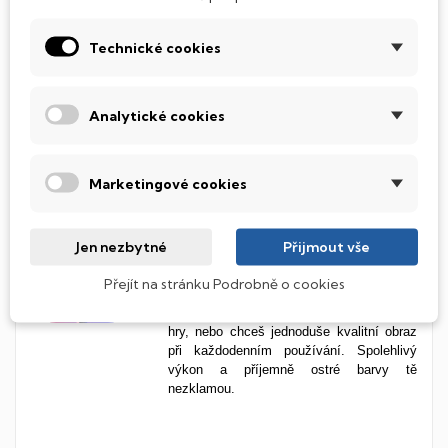
ti nabídne výrazně
větší
pracovní plochu a
pohodlí
při práci i zábavě. Skvělý pro
Technické cookies
úpravy fotek, sledování filmů, hraní her i
každodenní práci ve více oknech
najednou.
Ideální velikost
, pokud chceš
posunout svůj zážitek na
vyšší
úroveň
Analytické cookies
bez
kompromisů
.
Marketingové cookies
Živé barvy a široké úhly s IPS
panelem
Jen nezbytné
Přijmout vše
IPS panel ti zaručí
věrné barvy a skvělou
čitelnost z každého úhlu
. Ideální volba
Přejít na stránku Podrobně o cookies
pro každého, kdo to s obrazem myslí
vážně, ať už pracuješ s grafikou, hraješ
hry, nebo chceš jednoduše kvalitní obraz
při každodenním používání. Spolehlivý
výkon a příjemně ostré barvy tě
nezklamou.