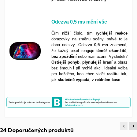
Odezva
0,5 ms
mění vše
Čím nižší číslo, tím
rychlejší
reakce
obrazovky na změnu scény, právě to je
doba odezvy. Odezva
0,5 ms
znamená,
že každý pixel reaguje
téměř
okamžitě
,
bez
zpoždění
nebo rozmazání. Výsledek?
Ostřejší
pohyb
,
plynulejší
hraní
a obraz
bez šmouh i při rychlé akci. Ideální volba
pro každého, kdo chce vidět
realitu
tak,
jak
skutečně
vypadá
, v
reálném
čase
.
24 Doporučených produktů