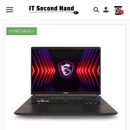

0
VYPRODÁNO🎈