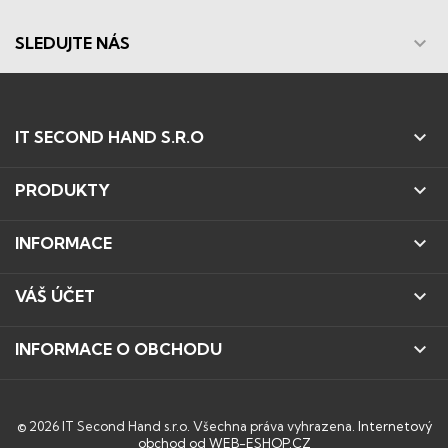

SLEDUJTE NÁS

IT SECOND HAND S.R.O

PRODUKTY

INFORMACE

VÁŠ ÚČET

INFORMACE O OBCHODU
© 2026 IT Second Hand s.r.o. Všechna práva vyhrazena.
Internetový
obchod od WEB-ESHOP.CZ