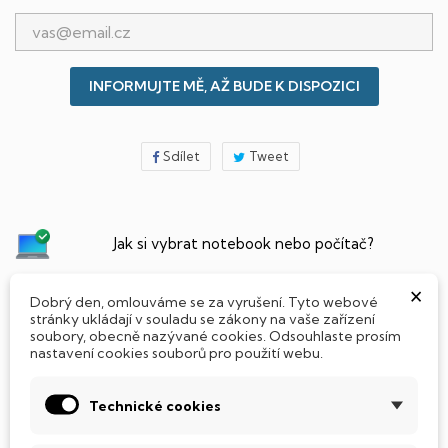
INFORMUJTE MĚ, AŽ BUDE K DISPOZICI
Sdílet
Tweet
Jak si vybrat notebook nebo počítač?
×
Připraveno - zapnete a okamžitě pracujte
Dobrý den, omlouváme se za vyrušení. Tyto webové
stránky ukládají v souladu se zákony na vaše zařízení
soubory, obecně nazývané cookies. Odsouhlaste prosím
nastavení cookies souborů pro použití webu.
Přidat Microsoft Office Plus ➡️ 499,-
Technické cookies
PARAMETRY PRODUKTU