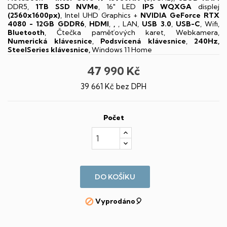
DDR5,
1TB SSD NVMe
, 16" LED
IPS
WQXGA
displej
(2560x1600px)
, Intel UHD Graphics +
NVIDIA GeForce RTX
4080 - 12GB GDDR6
,
HDMI
,
,
, LAN,
USB 3.0
,
USB-C
, Wifi,
Bluetooth
, Čtečka paměťových karet, Webkamera,
Numerická klávesnice
,
Podsvícená klávesnice
,
240Hz,
SteelSeries klávesnice,
Windows 11 Home
47 990 Kč
39 661 Kč bez DPH
Počet
DO KOŠÍKU
Vyprodáno🎈
