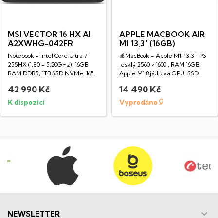
MSI VECTOR 16 HX AI
APPLE MACBOOK AIR
A2XWHG-042FR
M1 13,3" (16GB)
Notebook - Intel Core Ultra 7
🍎MacBook - Apple M1, 13.3" IPS
255HX (1,80 - 5,20GHz), 16GB
lesklý 2560 × 1600 , RAM 16GB,
RAM DDR5, 1TB SSD NVMe, 16"
Apple M1 8jádrová GPU, SSD
LED IPS...
256GB,...
42 990 Kč
14 490 Kč
K dispozici
Vyprodáno🎈

NEWSLETTER