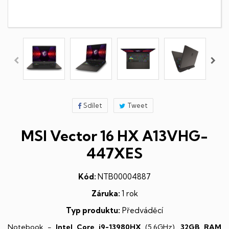
Sdílet
Tweet
MSI Vector 16 HX A13VHG-
447XES
Kód:
NTB00004887
Záruka:
1 rok
Typ produktu:
Předváděcí
Notebook -
Intel Core i9-13980HX
(5,6GHz),
32GB RAM