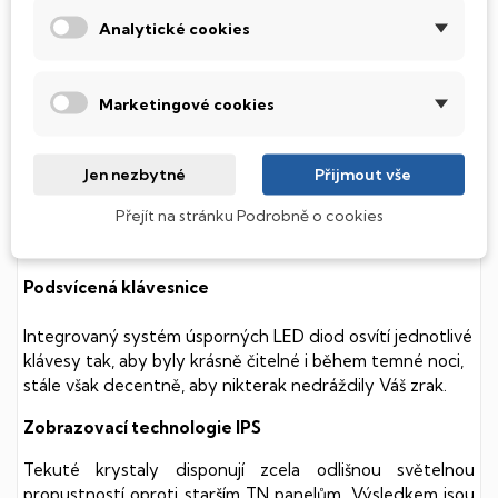
POPIS
Analytické cookies
SSD Disk
Tento notebook je vybaven
SSD
(Solid State Drive)
Marketingové cookies
diskem, který na rozdíl od starších magnetických HDD
(Hard Disk Drive) disků nedisponuje žádnými pohyblivými
součástmi a je tak mnohem méně náchylný
Jen nezbytné
Přijmout vše
k mechanickému poškození. Díky použití elektronické
Přejít na stránku Podrobně o cookies
soustavy je tento disk mnohem
tišší
a především nabízí
mnohem
rychlejší
práci s daty.
Podsvícená klávesnice
Integrovaný systém úsporných LED diod osvítí jednotlivé
klávesy tak, aby byly krásně čitelné i během temné noci,
stále však decentně, aby nikterak nedráždily Váš zrak.
Zobrazovací technologie IPS
Tekuté krystaly disponují zcela odlišnou světelnou
propustností oproti starším TN panelům. Výsledkem jsou