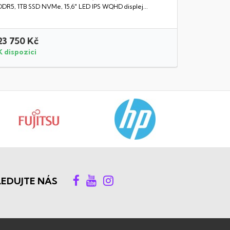
DDR5, 1TB SSD NVMe, 15,6" LED IPS WQHD displej...
23 750 Kč
30 990 
K dispozici
K dispozi
LEDUJTE NÁS