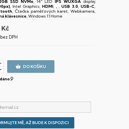
12GB SSD NVMe
, 14" LED
IPS
WUXGA
displej
00px)
, Intel Graphics,
HDMI
,
,
,
USB 3.0
,
USB-C
,
etooth
, Čtečka paměťových karet, Webkamera,
ná klávesnice
, Windows 11 Home
 Kč
č bez DPH

DO KOŠÍKU
dáno🎈
RMUJTE MĚ, AŽ BUDE K DISPOZICI