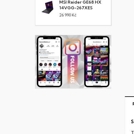
MSI Raider GE68 HX
14VGG-267XES
26 990 Kč
S
T