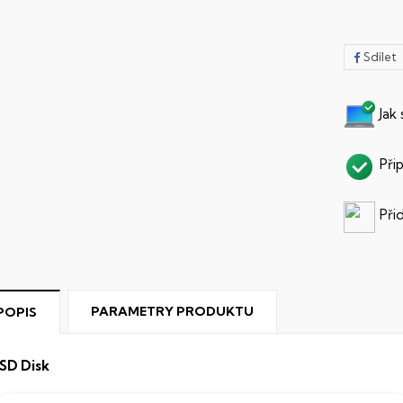
Sdílet
Jak
Při
Při
PARAMETRY PRODUKTU
POPIS
SD Disk
ento notebook je vybaven
SSD
(Solid State Drive) diskem, kte