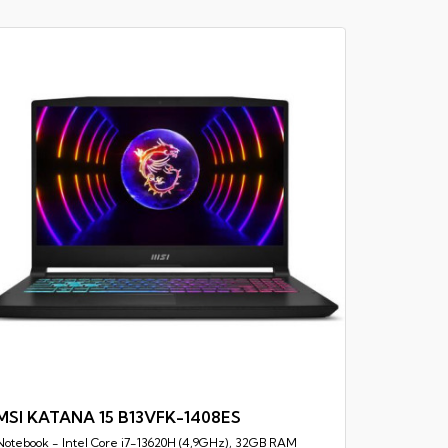
MSI PRE
Notebook -
DDR5, 1TB 
MSI KATANA 15 B13VFK-1408ES
Notebook - Intel Core i7-13620H (4,9GHz), 32GB RAM
Rychlý náhled