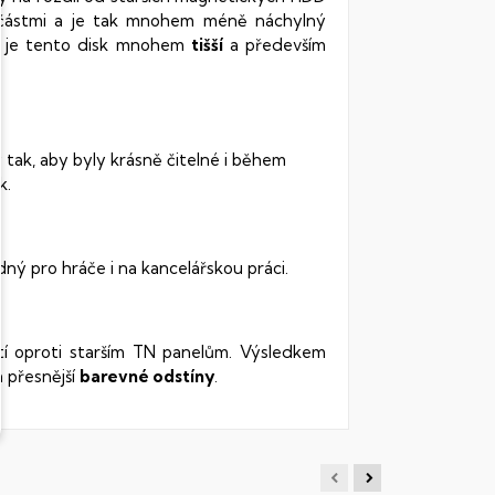
oučástmi a je tak mnohem méně náchylný
vy je tento disk mnohem
tišší
a především
 tak, aby byly krásně čitelné i během
k.
dný pro hráče i na kancelářskou práci.
stí oproti starším TN panelům. Výsledkem
 přesnější
barevné odstíny
.