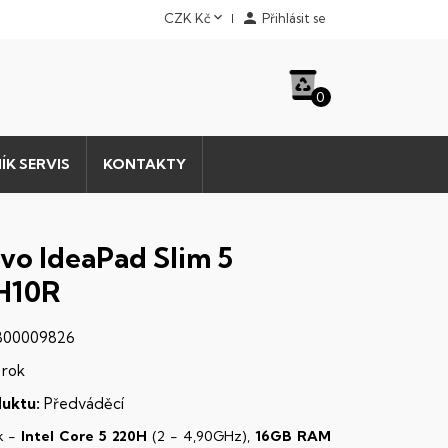


CZK Kč
Přihlásit se
0
ÍK SERVIS
KONTAKTY
vo IdeaPad Slim 5
H10R
00009826
 rok
uktu:
Předváděcí
k -
Intel Core 5 220H
(2 - 4,90GHz),
16GB RAM