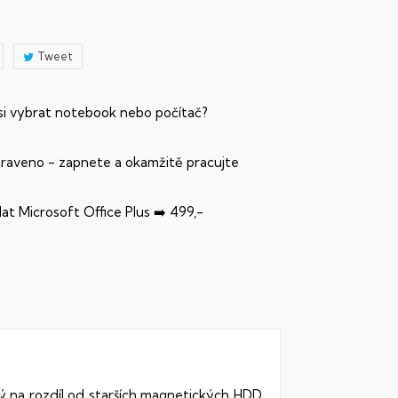
Tweet
 si vybrat notebook nebo počítač?
praveno - zapnete a okamžitě pracujte
dat Microsoft Office Plus ➡️ 499,-
rý na rozdíl od starších magnetických HDD