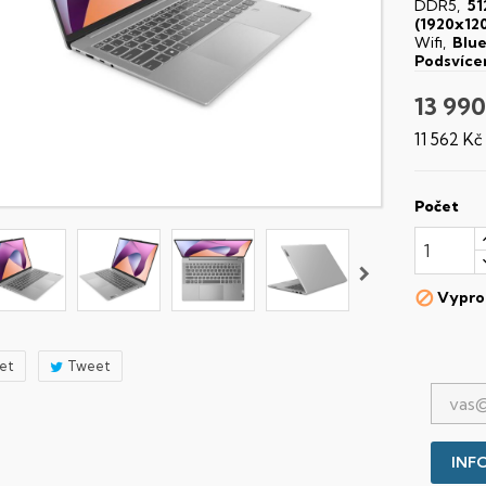
DDR5,
5
(1920x12
Wifi,
Blu
Podsvíce
13 990
11 562 K
Počet
Vypro

let
Tweet
INFO