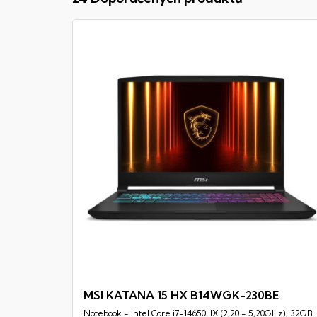
MSI KATANA 15 HX B14WGK-230BE
Notebook - Intel Core i7-14650HX (2,20 - 5,20GHz), 32GB
Rychlý náhled