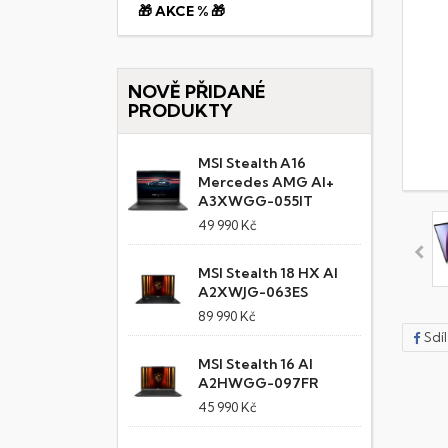
🎁 AKCE % 🎁
NOVĚ PŘIDANÉ
PRODUKTY
MSI Stealth A16
Mercedes AMG AI+
A3XWGG-055IT
49 990 Kč
MSI Stealth 18 HX AI
A2XWJG-063ES
89 990 Kč
Sdí
MSI Stealth 16 AI
A2HWGG-097FR
45 990 Kč