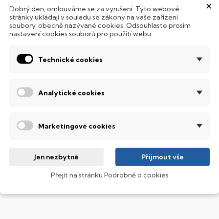
×
Dobrý den, omlouváme se za vyrušení. Tyto webové
Hard Disk Drive) disků nedisponuje žádnými pohyblivými s
stránky ukládají v souladu se zákony na vaše zařízení
 mechanickému poškození. Díky použití elektronické sousta
soubory, obecně nazývané cookies. Odsouhlaste prosím
abízí mnohem
rychlejší
práci s daty.
nastavení cookies souborů pro použití webu.
odsvícená klávesnice
Technické cookies
ntegrovaný systém úsporných LED diod osvítí jednotlivé klávesy
emné noci, stále však decentně, aby nikterak nedráždily Váš zra
Analytické cookies
ábavný a funkční IdeaPad
ariabilní, spolehlivý a navíc s parádním designem. IdeaPad je vho
Marketingové cookies
obrazovací technologie IPS
ekuté krystaly disponují zcela odlišnou světelnou propustno
Jen nezbytné
Přijmout vše
sou široké pozorovací úhly (téměr
180°
), lepší úroveň
kontrastu
a
Přejít na stránku Podrobně o cookies