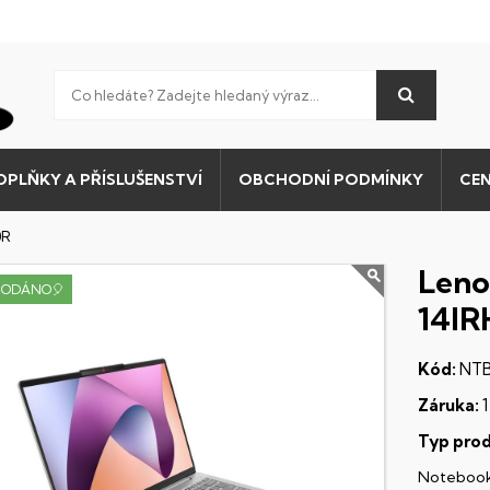
OPLŇKY A PŘÍSLUŠENSTVÍ
OBCHODNÍ PODMÍNKY
CEN
0R
Leno
RODÁNO🎈
14IR
Kód:
NTB
Záruka:
1
Typ prod
Noteboo