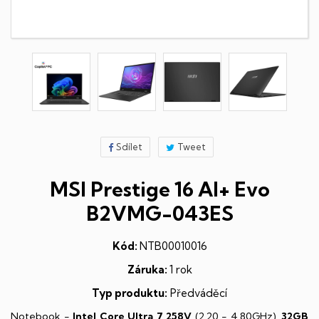
Sdílet
Tweet
MSI Prestige 16 AI+ Evo
B2VMG-043ES
Kód:
NTB00010016
Záruka:
1 rok
Typ produktu:
Předváděcí
Notebook -
Intel Core Ultra 7 258V
(2,20 - 4,80GHz),
32GB