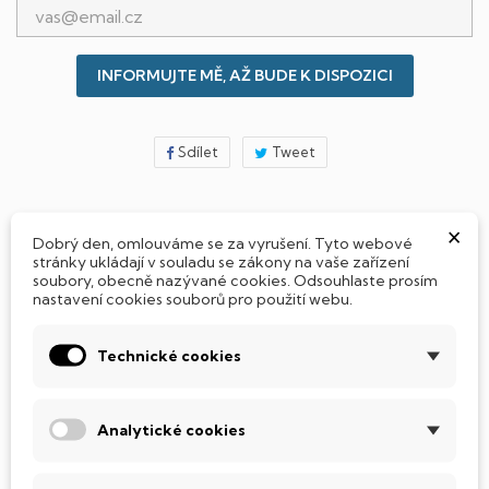
INFORMUJTE MĚ, AŽ BUDE K DISPOZICI
Sdílet
Tweet
×
Dobrý den, omlouváme se za vyrušení. Tyto webové
Jak si vybrat notebook nebo počítač?
stránky ukládají v souladu se zákony na vaše zařízení
soubory, obecně nazývané cookies. Odsouhlaste prosím
nastavení cookies souborů pro použití webu.
Připraveno - zapnete a okamžitě pracujte
Technické cookies
Přidat Microsoft Office Plus ➡️ 499,-
Analytické cookies
PARAMETRY PRODUKTU
POPIS