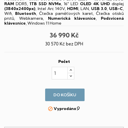
RAM
DDR5,
1TB SSD NVMe
, 16" LED
OLED
4K UHD
displej
(3840x2400px)
, Intel Arc 140V,
HDMI
, LAN,
USB 3.0
,
USB-C
,
Wifi,
Bluetooth
, Čtečka paměťových karet, Čtečka otisků
prstů, Webkamera,
Numerická klávesnice
,
Podsvícená
klávesnice
, Windows 11 Home
36 990 Kč
30 570 Kč bez DPH
Počet
DO KOŠÍKU
Vyprodáno🎈
