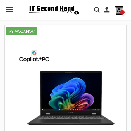

0
VYPRODÁNO🎈