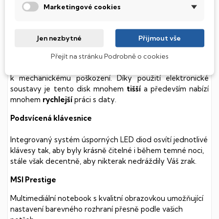
Marketingové cookies
SSD Disk
Tento notebook je vybaven
SSD
(Solid State Drive)
Jen nezbytné
Přijmout vše
diskem, který na rozdíl od starších magnetických HDD
Přejít na stránku Podrobně o cookies
(Hard Disk Drive) disků nedisponuje žádnými pohyblivými
součástmi a je tak mnohem méně náchylný
k mechanickému poškození. Díky použití elektronické
soustavy je tento disk mnohem
tišší
a především nabízí
mnohem
rychlejší
práci s daty.
Podsvícená klávesnice
Integrovaný systém úsporných LED diod osvítí jednotlivé
klávesy tak, aby byly krásně čitelné i během temné noci,
stále však decentně, aby nikterak nedráždily Váš zrak.
MSI Prestige
Multimediální notebook s kvalitní obrazovkou umožňující
nastavení barevného rozhraní přesně podle vašich