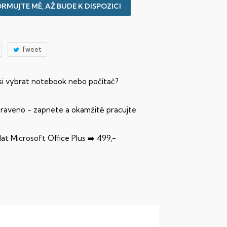
RMUJTE MĚ, AŽ BUDE K DISPOZICI
Tweet
 si vybrat notebook nebo počítač?
praveno - zapnete a okamžitě pracujte
dat Microsoft Office Plus ➡️ 499,-