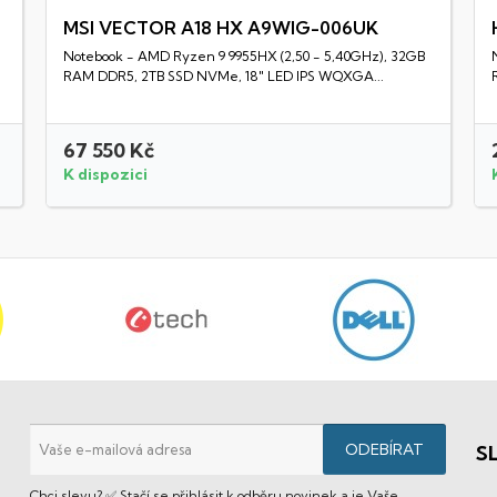
MSI VECTOR A18 HX A9WIG-006UK
Notebook - AMD Ryzen 9 9955HX (2,50 - 5,40GHz), 32GB
Rychlý náhled
RAM DDR5, 2TB SSD NVMe, 18" LED IPS WQXGA...
67 550 Kč
K dispozici
S
Chci slevu? ✅ Stačí se přihlásit k odběru novinek a je Vaše.