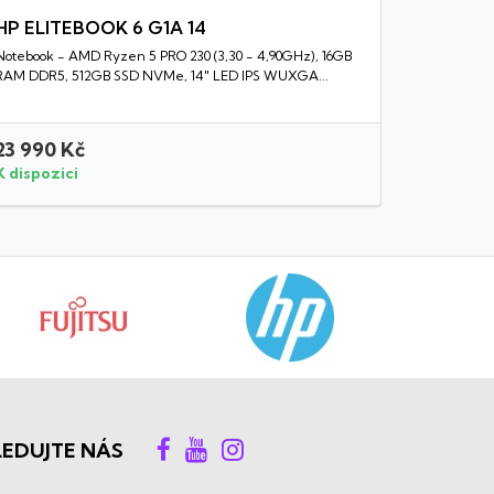
HP ELITEBOOK 6 G1A 14
Notebook - AMD Ryzen 5 PRO 230 (3,30 - 4,90GHz), 16GB
Rychlý náhled
RAM DDR5, 512GB SSD NVMe, 14" LED IPS WUXGA...
23 990 Kč
20 990 
K dispozici
K dispozi
LEDUJTE NÁS