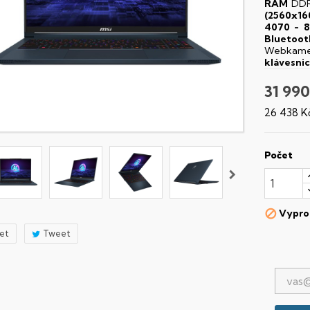
RAM
DDR
(2560x16
4070 - 
Bluetoot
Webka
klávesni
31 990
26 438 K
Počet
Vypro

let
Tweet