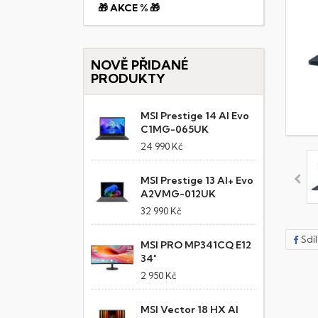
🎁 AKCE % 🎁
NOVĚ PŘIDANÉ
PRODUKTY
MSI Prestige 14 AI Evo
C1MG-065UK
24 990 Kč
MSI Prestige 13 AI+ Evo
A2VMG-012UK
32 990 Kč
Sdí
MSI PRO MP341CQ E12
34"
2 950 Kč
MSI Vector 18 HX AI