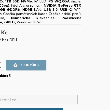
5,
1TB SSD NVMe
, 16" LED
IPS
WQXGA
displej
00px)
, Intel Arc graphics +
NVIDIA GeForce RTX
8GB GDDR6
,
HDMI
, LAN,
USB 3.0
,
USB-C
, Wifi,
h
, Čtečka paměťových karet, Čtečka otisků prstů,
mera,
Numerická klávesnice
,
Podsvícená
ce
,
240Hz,
Windows 11 Pro
 Kč
č bez DPH

DO KOŠÍKU
dáno🎈