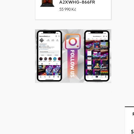
A2XWHG-866FR
55 990 Kč
S