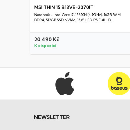
MSI THIN 15 B13VE-2070IT
Notebook - Intel Core i7-13620H (4,9GHz), 16GB RAM
Rychlý náhled
DDR4, 512GB SSD NVMe, 15,6" LED IPS Full HD...
20 490 Kč
K dispozici
NEWSLETTER