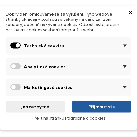
ento notebook je vybaven
SSD
(Solid State Drive) diskem, kte
×
Dobrý den, omlouváme se za vyrušení. Tyto webové
Hard Disk Drive) disků nedisponuje žádnými pohyblivými s
stránky ukládají v souladu se zákony na vaše zařízení
 mechanickému poškození. Díky použití elektronické sousta
soubory, obecně nazývané cookies. Odsouhlaste prosím
abízí mnohem
rychlejší
práci s daty.
nastavení cookies souborů pro použití webu.
odsvícená klávesnice
Technické cookies
ntegrovaný systém úsporných LED diod osvítí jednotlivé klávesy
emné noci, stále však decentně, aby nikterak nedráždily Váš zra
Analytické cookies
SI Stealth
erní počítač, který minimalizuje odezvy během on-line session.
Marketingové cookies
 křišťálově čistým obrazem.
obrazovací technologie IPS
Jen nezbytné
Přijmout vše
ekuté krystaly disponují zcela odlišnou světelnou propustno
Přejít na stránku Podrobně o cookies
sou široké pozorovací úhly (téměr
180°
), lepší úroveň
kontrastu
a