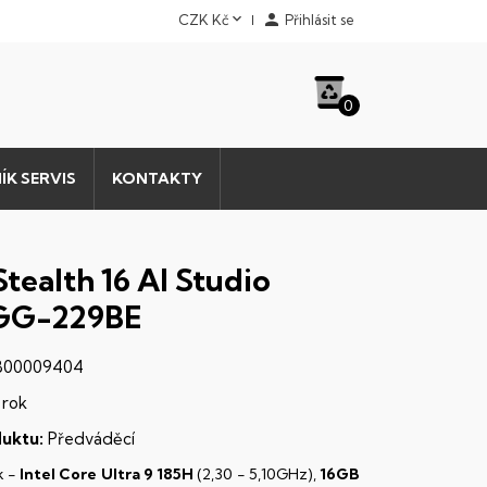


CZK Kč
Přihlásit se
0
ÍK SERVIS
KONTAKTY
tealth 16 AI Studio
GG-229BE
B00009404
 rok
uktu:
Předváděcí
k -
Intel Core Ultra 9 185H
(2,30 - 5,10GHz),
16GB