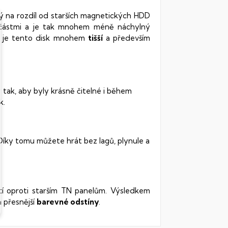
rý na rozdíl od starších magnetických HDD
oučástmi a je tak mnohem méně náchylný
vy je tento disk mnohem
tišší
a především
 tak, aby byly krásně čitelné i během
k.
 Díky tomu můžete hrát bez lagů, plynule a
stí oproti starším TN panelům. Výsledkem
 přesnější
barevné odstíny
.