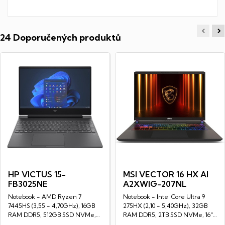
24 Doporučených produktů
HP VICTUS 15-
MSI VECTOR 16 HX AI
FB3025NE
A2XWIG-207NL
Notebook - AMD Ryzen 7
Notebook - Intel Core Ultra 9
7445HS (3,55 - 4,70GHz), 16GB
275HX (2,10 - 5,40GHz), 32GB
RAM DDR5, 512GB SSD NVMe,
RAM DDR5, 2TB SSD NVMe, 16"
15,6" LED IPS Full...
LED IPS...