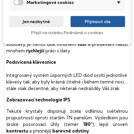
Marketingové cookies
Tento notebook je vybaven
SSD
(Solid State Drive)
diskem, který na rozdíl od starších magnetických HDD
Jen nezbytné
Přijmout vše
(Hard Disk Drive) disků nedisponuje žádnými pohyblivými
součástmi a je tak mnohem méně náchylný
Přejít na stránku Podrobně o cookies
k mechanickému poškození. Díky použití elektronické
soustavy je tento disk mnohem
tišší
a především nabízí
mnohem
rychlejší
práci s daty.
Podsvícená klávesnice
Integrovaný systém úsporných LED diod osvítí jednotlivé
klávesy tak, aby byly krásně čitelné i během temné noci,
stále však decentně, aby nikterak nedráždily Váš zrak.
Zobrazovací technologie IPS
Tekuté krystaly disponují zcela odlišnou světelnou
propustností oproti starším TN panelům. Výsledkem jsou
široké pozorovací úhly (téměr
180°
), lepší úroveň
kontrastu
a přesnější
barevné odstíny
.