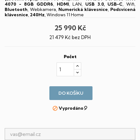
4070 - 8GB GDDR6
,
HDMI
, LAN,
USB 3.0, USB-C
, Wifi,
Bluetooth
, Webkamera,
Numerická klávesnice
,
Podsvícená
klávesnice
,
240Hz
, Windows 11 Home
25 990 Kč
21 479 Kč bez DPH
Počet
DO KOŠÍKU
Vyprodáno🎈
