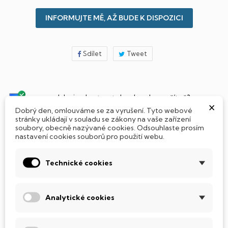
INFORMUJTE MĚ, AŽ BUDE K DISPOZICI
Sdílet
Tweet
Jak si vybrat notebook nebo počítač?
×
Dobrý den, omlouváme se za vyrušení. Tyto webové
stránky ukládají v souladu se zákony na vaše zařízení
Připraveno - zapnete a okamžitě pracujte
soubory, obecně nazývané cookies. Odsouhlaste prosím
nastavení cookies souborů pro použití webu.
Přidat Microsoft Office Plus ➡️ 499,-
Technické cookies
Analytické cookies
PARAMETRY PRODUKTU
POPIS
SSD Disk