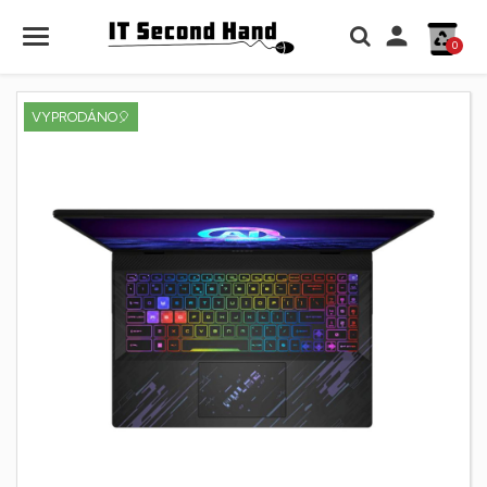

0
VYPRODÁNO🎈