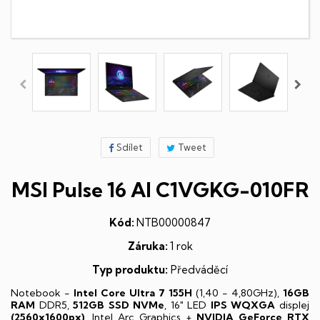
Sdílet
Tweet
MSI Pulse 16 AI C1VGKG-010FR
Kód:
NTB00000847
Záruka:
1 rok
Typ produktu:
Předváděcí
Notebook -
Intel Core Ultra 7 155H
(1,40 - 4,80GHz),
16GB
RAM
DDR5,
512GB SSD NVMe
, 16" LED
IPS
WQXGA
displej
(2560x1600px)
, Intel Arc Graphics +
NVIDIA GeForce RTX